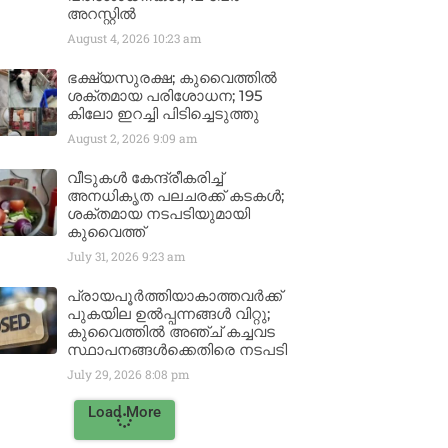
അറസ്റ്റിൽ
August 4, 2026
10:23 am
ഭക്ഷ്യസുരക്ഷ; കുവൈത്തിൽ
ശക്തമായ പരിശോധന; 195
കിലോ ഇറച്ചി പിടിച്ചെടുത്തു
August 2, 2026
9:09 am
വീടുകൾ കേന്ദ്രീകരിച്ച്
അനധികൃത പലചരക്ക് കടകൾ;
ശക്തമായ നടപടിയുമായി
കുവൈത്ത്
July 31, 2026
9:23 am
പ്രായപൂർത്തിയാകാത്തവർക്ക്
പുകയില ഉൽപ്പന്നങ്ങൾ വിറ്റു;
കുവൈത്തിൽ അഞ്ച് കച്ചവട
സ്ഥാപനങ്ങൾക്കെതിരെ നടപടി
July 29, 2026
8:08 pm
Load More