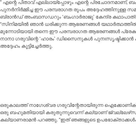
” എന്റെ പിതാവ് എല്ലായ്പ്പോഴും എന്റെ പ്രചോദനമാണ്, 
പുനർനിർമ്മിച്ച ഈ പരമ്പരാഗത രൂപം അദ്ദേഹത്തിനുള്ള സമർ
ബ്രാൻഡ് അംബാസഡറും ‘ബംഗാർരാജു’ കേന്ദ്ര കഥാപാത്ര
“സിനിമയിൽ ഞാൻ ധരിക്കുന്ന ആഭരണങ്ങൾ യഥാർത്ഥത്തിൽ അ
മുന്നോടിയായി തന്നെ ഈ പരമ്പരാഗത ആഭരണങ്ങൾ പ്രേക
നാനാ ഗരുവിന്റെ ‘ഹാരം’ ഡിസൈനുകൾ പുനഃസൃഷ്ടിക്കാൻ കല
അദ്ദേഹം കൂട്ടിച്ചേർത്തു.
ഒരുകാലത്ത് നാഗേശ്വര ഗരുവിന്റേതായിരുന്ന ഐക്കോണിക
ഒരു ബഹുമതിയായി കരുതുന്നുവെന്ന് കല്യാണ് ജ്വല്ലേഴ്‌സ് 
കല്യാണരാമൻ പറഞ്ഞു. “ഇത് ഞങ്ങളുടെ ഉപഭോക്താക്കൾക്ക