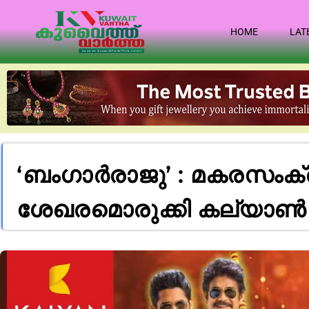
HOME
LAT
‘ബംഗാർരാജു’ : മകരസംക്ര
ശേഖരമൊരുക്കി കല്യാൺ ജ