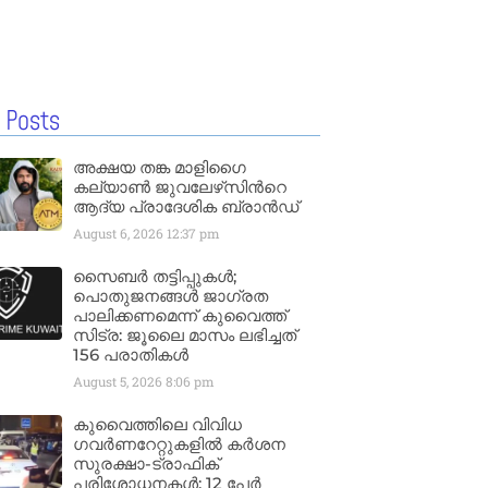
 Posts
അക്ഷയ തങ്ക മാളിഗൈ
കല്യാണ്‍ ജുവലേഴ്‌സിന്‍റെ
ആദ്യ പ്രാദേശിക ബ്രാന്‍ഡ്
August 6, 2026
12:37 pm
സൈബർ തട്ടിപ്പുകൾ;
പൊതുജനങ്ങൾ ജാഗ്രത
പാലിക്കണമെന്ന് കുവൈത്ത്
സിട്ര: ജൂലൈ മാസം ലഭിച്ചത്
156 പരാതികൾ
August 5, 2026
8:06 pm
കുവൈത്തിലെ വിവിധ
ഗവർണറേറ്റുകളിൽ കർശന
സുരക്ഷാ-ട്രാഫിക്
പരിശോധനകൾ; 12 പേർ