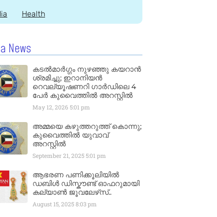
dia
Health
la News
കടൽമാർഗ്ഗം നുഴഞ്ഞു കയറാൻ
ശ്രമിച്ചു; ഇറാനിയൻ
റെവല്യൂഷണറി ഗാർഡിലെ 4
പേർ കുവൈത്തിൽ അറസ്റ്റിൽ
May 12, 2026
5:01 pm
അമ്മയെ കഴുത്തറുത്ത് കൊന്നു;
കുവൈത്തിൽ യുവാവ്
അറസ്റ്റിൽ
September 21, 2025
5:01 pm
ആഭരണ പണിക്കൂലിയിൽ
ഡബിൾ ഡിസ്കൗണ്ട് ഓഫറുമായി
കല്യാൺ ജൂവലേഴ്‌സ്..
August 15, 2025
8:03 pm