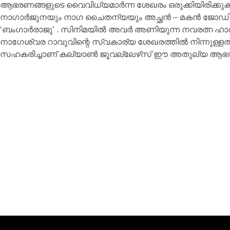
ആഭരണങ്ങളുടെ വൈവിധ്യമാർന്ന ശേഖരം ഒരുക്കിയിരിക്കു
നാഗാർജുനയും നാഗ ചൈതന്യയും അച്ഛൻ – മകൻ ജോഡികളാ
‘ബംഗാർരാജു’ . സിനിമയിൽ അവർ അണിയുന്ന നവരത്ന ഹാര
നാഗേശ്വര റാവുവിന്റെ സ്വകാര്യ ശേഖരത്തിൽ നിന്നുള്ള
സഹകരിച്ചാണ് കല്യാൺ ജൂവല്ലേഴ്‌സ് ഈ അതുല്യ ആഭരണ 