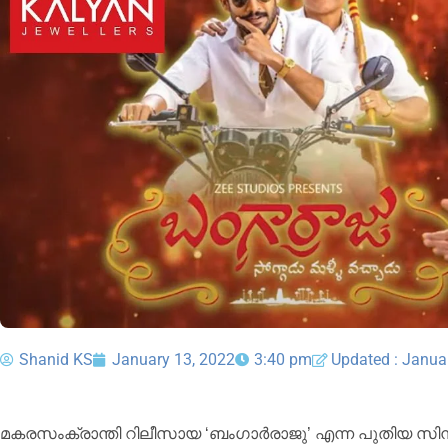
Shanid KS
January 13, 2022
3:40 pm
Updated : Janua
മകരസംക്രാന്തി റിലീസായ ‘ബംഗാർരാജു’ എന്ന പുതിയ സിന