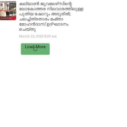
കല്യാൺ ജൂവലേഴ്‌സിന്റെ
ലോകോത്തര നിലവാരത്തിലുള്ള
പുതിയ ഷോറൂം അടൂരിൽ;
ചലച്ചിത്രതാരം മംമ്താ
മോഹൻദാസ് ഉദ്ഘാടനം
ചെയ്‌തു
March 23, 2025
8:09 am
Load More