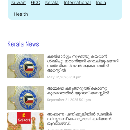
Kuwait
GCC
Kerala
International
India
Health
Kerala News
കടൽമാർഗ്ഗം നുഴഞ്ഞു കയറാൻ
ശ്രമിച്ചു; ഇറാനിയൻ റെവല്യൂഷണറി
ഗാർഡിലെ 4 പേർ കുവൈത്തിൽ
അറസ്റ്റിൽ
May 12, 2026
5:01 pm
അമ്മയെ കഴുത്തറുത്ത് കൊന്നു;
കുവൈത്തിൽ യുവാവ് അറസ്റ്റിൽ
September 21, 2025
5:01 pm
ആഭരണ പണിക്കൂലിയിൽ ഡബിൾ
ഡിസ്കൗണ്ട് ഓഫറുമായി കല്യാൺ
ജൂവലേഴ്‌സ്..
August 15, 2025
8:03 pm