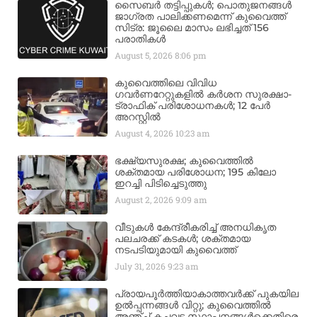
സൈബർ തട്ടിപ്പുകൾ; പൊതുജനങ്ങൾ
ജാഗ്രത പാലിക്കണമെന്ന് കുവൈത്ത്
സിട്ര: ജൂലൈ മാസം ലഭിച്ചത് 156
പരാതികൾ
August 5, 2026
8:06 pm
കുവൈത്തിലെ വിവിധ
ഗവർണറേറ്റുകളിൽ കർശന സുരക്ഷാ-
ട്രാഫിക് പരിശോധനകൾ; 12 പേർ
അറസ്റ്റിൽ
August 4, 2026
10:23 am
ഭക്ഷ്യസുരക്ഷ; കുവൈത്തിൽ
ശക്തമായ പരിശോധന; 195 കിലോ
ഇറച്ചി പിടിച്ചെടുത്തു
August 2, 2026
9:09 am
വീടുകൾ കേന്ദ്രീകരിച്ച് അനധികൃത
പലചരക്ക് കടകൾ; ശക്തമായ
നടപടിയുമായി കുവൈത്ത്
July 31, 2026
9:23 am
പ്രായപൂർത്തിയാകാത്തവർക്ക് പുകയില
ഉൽപ്പന്നങ്ങൾ വിറ്റു; കുവൈത്തിൽ
അഞ്ച് കച്ചവട സ്ഥാപനങ്ങൾക്കെതിരെ