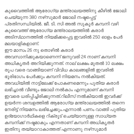
കുവൈത്തിൽ ആരോഗ്യ മന്ത്രാലയത്തിനു കീഴിൽ ജോലി
ചെയ്യുന്ന 380 നഴ്‌സുമാർ ജോലി നഷ്ടപ്പെട്ട്
പ്രതിസന്ധിയിൽ. ജീ. ടി. സി അൽ സുകൂർ കമ്പനി വഴി
കുവൈത്ത് ആരോഗ്യ മന്ത്രാലയത്തിൽ കരാർ
അടിസ്‌ഥാനത്തിൽ നിയമിക്കപ്പെട്ട ഇവരിൽ 250 ഓളം പേർ
മലയാളികളാണ്.
ഈ മാസം 26 നു തൊഴിൽ കരാർ
അവസാനിക്കുകയാണെന്ന് ജനുവരി 24 നാണ് കമ്പനി
അധികൃതർ അറിയിക്കുന്നത്. നാല് ലക്ഷം മുതൽ 10 ലക്ഷം
രൂപ വരെ വാങ്ങിയാണ് വിവിധ കാലങ്ങളിൽ ഇവരിൽ
ഭൂരിഭാഗം പേർക്കും കമ്പനി നിയമനം നൽകിയത്.
അവധിയിൽ നാട്ടിലേക്ക് പോകണമെന്നും പുതിയ കരാർ
ലഭിച്ചാൽ വീണ്ടും ജോലി നൽകാം എന്നുമാണ് കമ്പനി
ഇവരെ ധരിപ്പിച്ചിരിക്കുന്നത്.റിലീസ് നൽകിയാൽ ഇവർക്ക്
ഉയർന്ന ശമ്പളത്തിൽ ആരോഗ്യ മന്ത്രാലയത്തിൽ തന്നെ
നേരിട്ട് നിയമനം ലഭിച്ചേക്കും.എന്നാൽ പണം വാങ്ങി പുതിയ
ഉദ്യോഗാർഥികളെ റിക്രൂട് ചെയ്യാനുള്ള സാധ്യത
കമ്പനിക്ക് നഷ്ടമാകും എന്നതാണ് കമ്പനി അധികൃതർ
ഇതിനു തയ്യാറാകാത്തത്‌ എന്നാണു നഴ്‌സുമാർ