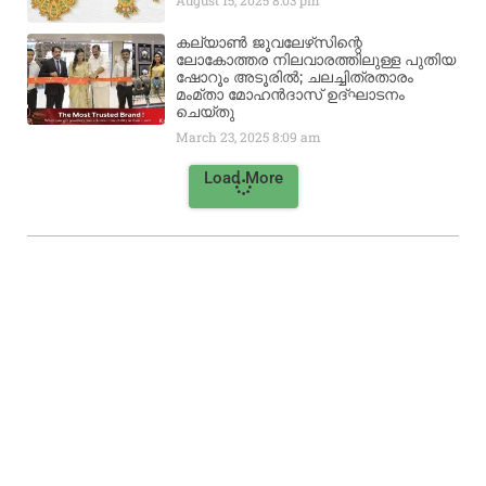
കല്യാൺ ജൂവലേഴ്‌സിന്റെ
ലോകോത്തര നിലവാരത്തിലുള്ള പുതിയ
ഷോറൂം അടൂരിൽ; ചലച്ചിത്രതാരം
മംമ്താ മോഹൻദാസ് ഉദ്ഘാടനം
ചെയ്‌തു
March 23, 2025
8:09 am
Load More