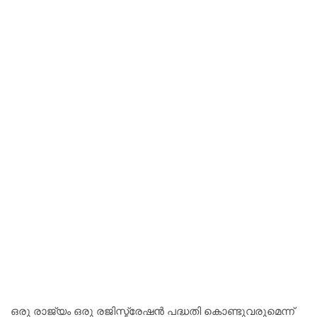
ഒരു രാജ്യം ഒരു രജിസ്ട്രേഷൻ പദ്ധതി കൊണ്ടുവരുമെന്ന്