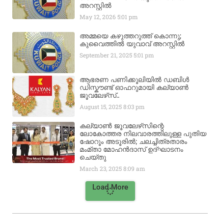
അറസ്റ്റിൽ
May 12, 2026
5:01 pm
അമ്മയെ കഴുത്തറുത്ത് കൊന്നു;
കുവൈത്തിൽ യുവാവ് അറസ്റ്റിൽ
September 21, 2025
5:01 pm
ആഭരണ പണിക്കൂലിയിൽ ഡബിൾ
ഡിസ്കൗണ്ട് ഓഫറുമായി കല്യാൺ
ജൂവലേഴ്‌സ്..
August 15, 2025
8:03 pm
കല്യാൺ ജൂവലേഴ്‌സിന്റെ
ലോകോത്തര നിലവാരത്തിലുള്ള പുതിയ
ഷോറൂം അടൂരിൽ; ചലച്ചിത്രതാരം
മംമ്താ മോഹൻദാസ് ഉദ്ഘാടനം
ചെയ്‌തു
March 23, 2025
8:09 am
Load More