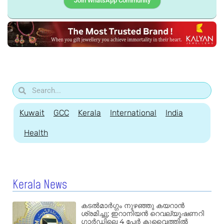
Join WhatsApp Community
Kuwait
GCC
Kerala
International
India
Health
Kerala News
കടൽമാർഗ്ഗം നുഴഞ്ഞു കയറാൻ
ശ്രമിച്ചു; ഇറാനിയൻ റെവല്യൂഷണറി
ഗാർഡിലെ 4 പേർ കുവൈത്തിൽ