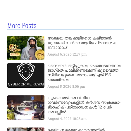
More Posts
അക്ഷയ തങ്ക മാളിഗൈ കല്യാണ്‍
ജുവലേഴ്‌സിന്‍റെ ആദ്യ പ്രാദേശിക
ബ്രാന്‍ഡ്
August 6, 2026
12:37 pm
സൈബർ തട്ടിപ്പുകൾ; പൊതുജനങ്ങൾ
ജാഗ്രത പാലിക്കണമെന്ന് കുവൈത്ത്
സിട്ര: ജൂലൈ മാസം ലഭിച്ചത് 156
പരാതികൾ
August 5, 2026
8:06 pm
കുവൈത്തിലെ വിവിധ
ഗവർണറേറ്റുകളിൽ കർശന സുരക്ഷാ-
ട്രാഫിക് പരിശോധനകൾ; 12 പേർ
അറസ്റ്റിൽ
August 4, 2026
10:23 am
ഭക്ഷ്യസുരക്ഷ; കുവൈത്തിൽ