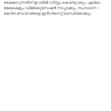
കൈമാറുന്നതിന് ഇ-ബിൽ സിസ്റ്റം കൊണ്ടുവരും. എല്ലാ
മേഖലകളും ഡിജിറ്റൈസേഷന്‍ നടപ്പാക്കും. സംസ്ഥാന –
കേന്ദ്ര സേവനങ്ങളെ ഇന്‍റർനെറ്റ് ബന്ധിതമാക്കും.