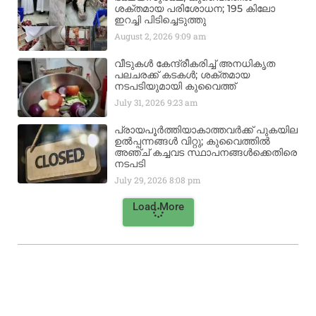
ശക്തമായ പരിശോധന; 195 കിലോ
ഇറച്ചി പിടിച്ചെടുത്തു
August 2, 2026
9:09 am
വീടുകൾ കേന്ദ്രീകരിച്ച് അനധികൃത
പലചരക്ക് കടകൾ; ശക്തമായ
നടപടിയുമായി കുവൈത്ത്
July 31, 2026
9:23 am
പ്രായപൂർത്തിയാകാത്തവർക്ക് പുകയില
ഉൽപ്പന്നങ്ങൾ വിറ്റു; കുവൈത്തിൽ
അഞ്ച് കച്ചവട സ്ഥാപനങ്ങൾക്കെതിരെ
നടപടി
July 29, 2026
8:08 pm
Load More