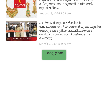
ഡിസ്കൗണ്ട് ഓഫറുമായി കല്യാൺ
ജൂവലേഴ്‌സ്..
August 15, 2025
8:03 pm
കല്യാൺ ജൂവലേഴ്‌സിന്റെ
ലോകോത്തര നിലവാരത്തിലുള്ള പുതിയ
ഷോറൂം അടൂരിൽ; ചലച്ചിത്രതാരം
മംമ്താ മോഹൻദാസ് ഉദ്ഘാടനം
ചെയ്‌തു
March 23, 2025
8:09 am
Load More