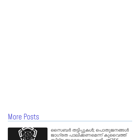
More Posts
സൈബർ തട്ടിപ്പുകൾ; പൊതുജനങ്ങൾ
ജാഗ്രത പാലിക്കണമെന്ന് കുവൈത്ത്
സിട്ര: ജൂലൈ മാസം ലഭിച്ചത് 156