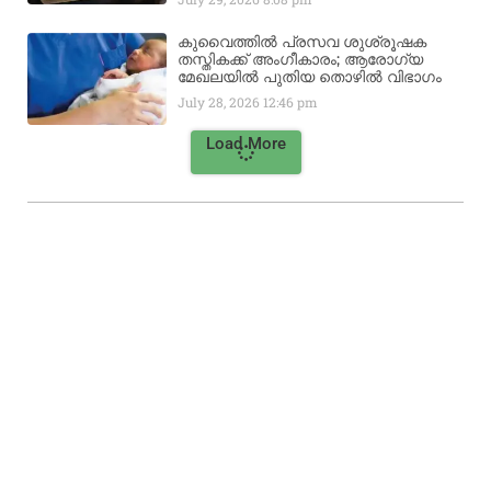
കുവൈത്തിൽ പ്രസവ ശുശ്രൂഷക
തസ്തികക്ക് അംഗീകാരം; ആരോഗ്യ
മേഖലയിൽ പുതിയ തൊഴിൽ വിഭാഗം
July 28, 2026
12:46 pm
Load More