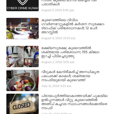
പരാതികൾ
August 5, 2026
8:06 pm
കുവൈത്തിലെ വിവിധ
ഗവർണറേറ്റുകളിൽ കർശന സുരക്ഷാ-
ട്രാഫിക് പരിശോധനകൾ; 12 പേർ
അറസ്റ്റിൽ
August 4, 2026
10:23 am
ഭക്ഷ്യസുരക്ഷ; കുവൈത്തിൽ
ശക്തമായ പരിശോധന; 195 കിലോ
ഇറച്ചി പിടിച്ചെടുത്തു
August 2, 2026
9:09 am
വീടുകൾ കേന്ദ്രീകരിച്ച് അനധികൃത
പലചരക്ക് കടകൾ; ശക്തമായ
നടപടിയുമായി കുവൈത്ത്
July 31, 2026
9:23 am
പ്രായപൂർത്തിയാകാത്തവർക്ക് പുകയില
ഉൽപ്പന്നങ്ങൾ വിറ്റു; കുവൈത്തിൽ
അഞ്ച് കച്ചവട സ്ഥാപനങ്ങൾക്കെതിരെ
നടപടി
July 29, 2026
8:08 pm