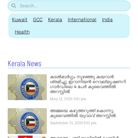
Kuwait
GCC
Kerala
International
India
Health
Kerala News
കടൽമാർഗ്ഗം നുഴഞ്ഞു കയറാൻ
ശ്രമിച്ചു; ഇറാനിയൻ റെവല്യൂഷണറി
ഗാർഡിലെ 4 പേർ കുവൈത്തിൽ
അറസ്റ്റിൽ
May 12, 2026
5:01 pm
അമ്മയെ കഴുത്തറുത്ത് കൊന്നു;
കുവൈത്തിൽ യുവാവ് അറസ്റ്റിൽ
September 21, 2025
5:01 pm
ആഭരണ പണിക്കൂലിയിൽ ഡബിൾ