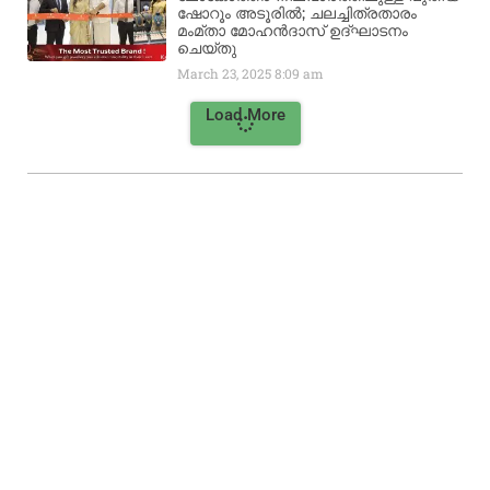
ഷോറൂം അടൂരിൽ; ചലച്ചിത്രതാരം
മംമ്താ മോഹൻദാസ് ഉദ്ഘാടനം
ചെയ്‌തു
March 23, 2025
8:09 am
Load More