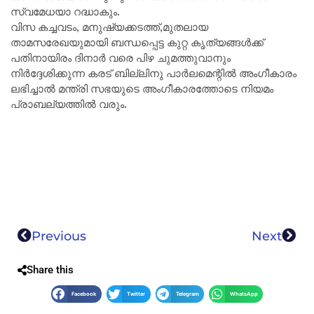
സ്വമേധയാ റദ്ധാകും.
വിസ കച്ചവടം, മനുഷ്യക്കടത്ത്‌,മുതലായ
താമസരേഖയുമായി ബന്ധപ്പെട്ട കുറ്റ കൃത്യങ്ങൾക്ക്‌
പതിനായിരം ദിനാർ വരെ പിഴ ചുമത്തുവാനും
നിർദ്ദേശിക്കുന്ന കരട്‌ ബില്ലിനു പാർലമെന്റിൽ അംഗീകാരം
ലഭിച്ചാൽ മന്ത്രി സഭയുടെ അംഗീകാരത്തോടെ നിയമം
പ്രാബല്യത്തിൽ വരും.
Previous
Next
Share this
Facebook
Twitter
Telegram
WhatsApp