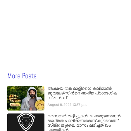
More Posts
അക്ഷയ തങ്ക മാളിഗൈ കല്യാണ്‍
ജുവലേഴ്‌സിന്‍റെ ആദ്യ പ്രാദേശിക
ബ്രാന്‍ഡ്
August 6, 2026
12:37 pm
സൈബർ തട്ടിപ്പുകൾ; പൊതുജനങ്ങൾ
ജാഗ്രത പാലിക്കണമെന്ന് കുവൈത്ത്
സിട്ര: ജൂലൈ മാസം ലഭിച്ചത് 156
പരാതികൾ