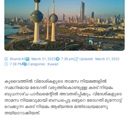
Shanid KS
March 21, 2022
7:38 pm
Updated : March 21, 2022
7:38 PM
Categories :
Kuwait
കുവൈത്തിൽ വിദേശികളുടെ താമസ നിയമങ്ങളിൽ
സമഗ്രമായ ഭേദഗതി വരുത്തികൊണ്ടുള്ള കരട്‌ നിയമം
ബുധനാഴ്ച പാർലമെന്റിൽ അവതരിപ്പിക്കും. വിദേശികളുടെ
താമസ നിയമവുമായി ബന്ധപ്പെട്ട ഒട്ടേറെ ഭേദഗതി മുന്നോട്ട്‌
വെക്കുന്ന കരട് നിയമം ആഭ്യന്തര മന്ത്രാലയമാണു
തയ്യാറാക്കിയത്‌.