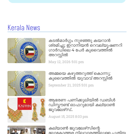
Kerala News
കടൽമാർഗ്ഗം നുഴഞ്ഞു കയറാൻ
ശ്രമിച്ചു; ഇറാനിയൻ റെവല്യൂഷണറി
ഗാർഡിലെ 4 പേർ കുവൈത്തിൽ
അറസ്റ്റിൽ
May 12, 2026
5:01 pm
അമ്മയെ കഴുത്തറുത്ത് കൊന്നു;
കുവൈത്തിൽ യുവാവ് അറസ്റ്റിൽ
September 21, 2025
5:01 pm
ആഭരണ പണിക്കൂലിയിൽ ഡബിൾ
ഡിസ്കൗണ്ട് ഓഫറുമായി കല്യാൺ
ജൂവലേഴ്‌സ്..
August 15, 2025
8:03 pm
കല്യാൺ ജൂവലേഴ്‌സിന്റെ
ലോകോത്തര നിലവാരത്തിലുള്ള പുതിയ