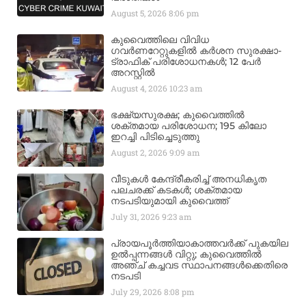
August 5, 2026
8:06 pm
കുവൈത്തിലെ വിവിധ
ഗവർണറേറ്റുകളിൽ കർശന സുരക്ഷാ-
ട്രാഫിക് പരിശോധനകൾ; 12 പേർ
അറസ്റ്റിൽ
August 4, 2026
10:23 am
ഭക്ഷ്യസുരക്ഷ; കുവൈത്തിൽ
ശക്തമായ പരിശോധന; 195 കിലോ
ഇറച്ചി പിടിച്ചെടുത്തു
August 2, 2026
9:09 am
വീടുകൾ കേന്ദ്രീകരിച്ച് അനധികൃത
പലചരക്ക് കടകൾ; ശക്തമായ
നടപടിയുമായി കുവൈത്ത്
July 31, 2026
9:23 am
പ്രായപൂർത്തിയാകാത്തവർക്ക് പുകയില
ഉൽപ്പന്നങ്ങൾ വിറ്റു; കുവൈത്തിൽ
അഞ്ച് കച്ചവട സ്ഥാപനങ്ങൾക്കെതിരെ
നടപടി
July 29, 2026
8:08 pm