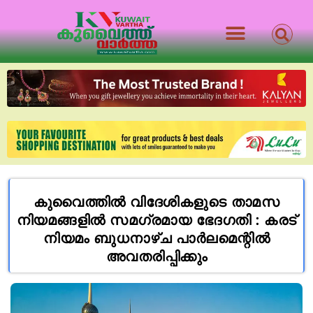
കുവൈത്തിൽ വിദേശികളുടെ താമസ
നിയമങ്ങളിൽ സമഗ്രമായ ഭേദഗതി : കരട്‌
നിയമം ബുധനാഴ്ച പാർലമെന്റിൽ
അവതരിപ്പിക്കും