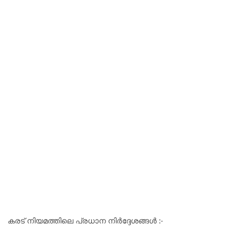
കരട്‌ നിയമത്തിലെ പ്രധാന നിർദ്ദേശങ്ങൾ :-