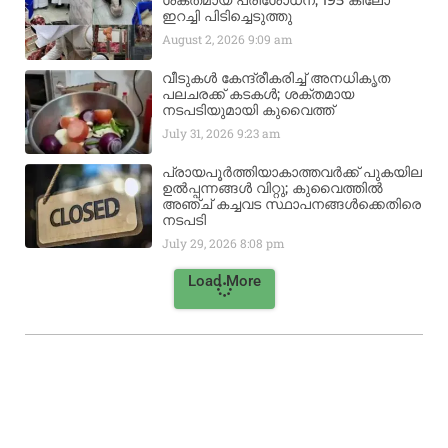
ശക്തമായ പരിശോധന; 195 കിലോ
ഇറച്ചി പിടിച്ചെടുത്തു
August 2, 2026
9:09 am
വീടുകൾ കേന്ദ്രീകരിച്ച് അനധികൃത
പലചരക്ക് കടകൾ; ശക്തമായ
നടപടിയുമായി കുവൈത്ത്
July 31, 2026
9:23 am
പ്രായപൂർത്തിയാകാത്തവർക്ക് പുകയില
ഉൽപ്പന്നങ്ങൾ വിറ്റു; കുവൈത്തിൽ
അഞ്ച് കച്ചവട സ്ഥാപനങ്ങൾക്കെതിരെ
നടപടി
July 29, 2026
8:08 pm
Load More