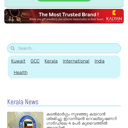
Kuwait
GCC
Kerala
International
India
Health
Kerala News
കടൽമാർഗ്ഗം നുഴഞ്ഞു കയറാൻ
ശ്രമിച്ചു; ഇറാനിയൻ റെവല്യൂഷണറി
ഗാർഡിലെ 4 പേർ കുവൈത്തിൽ
അറസ്റ്റിൽ