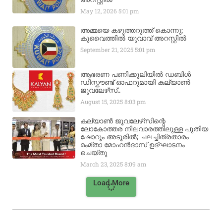
May 12, 2026
5:01 pm
അമ്മയെ കഴുത്തറുത്ത് കൊന്നു;
കുവൈത്തിൽ യുവാവ് അറസ്റ്റിൽ
September 21, 2025
5:01 pm
ആഭരണ പണിക്കൂലിയിൽ ഡബിൾ
ഡിസ്കൗണ്ട് ഓഫറുമായി കല്യാൺ
ജൂവലേഴ്‌സ്..
August 15, 2025
8:03 pm
കല്യാൺ ജൂവലേഴ്‌സിന്റെ
ലോകോത്തര നിലവാരത്തിലുള്ള പുതിയ
ഷോറൂം അടൂരിൽ; ചലച്ചിത്രതാരം
മംമ്താ മോഹൻദാസ് ഉദ്ഘാടനം
ചെയ്‌തു
March 23, 2025
8:09 am
Load More