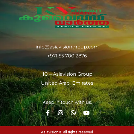
info@asiavisiongroup.com
+971 55 700 2876
HO – Asiavision Group
United Arab Emirates
Keep in touch with us.
Asiavision © all rights reserved