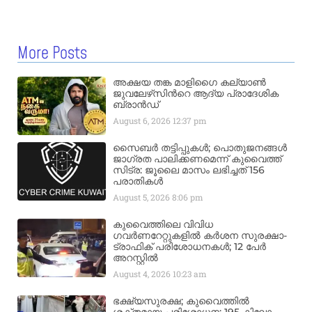
More Posts
അക്ഷയ തങ്ക മാളിഗൈ കല്യാണ്‍
ജുവലേഴ്‌സിന്‍റെ ആദ്യ പ്രാദേശിക
ബ്രാന്‍ഡ്
August 6, 2026
12:37 pm
സൈബർ തട്ടിപ്പുകൾ; പൊതുജനങ്ങൾ
ജാഗ്രത പാലിക്കണമെന്ന് കുവൈത്ത്
സിട്ര: ജൂലൈ മാസം ലഭിച്ചത് 156
പരാതികൾ
August 5, 2026
8:06 pm
കുവൈത്തിലെ വിവിധ
ഗവർണറേറ്റുകളിൽ കർശന സുരക്ഷാ-
ട്രാഫിക് പരിശോധനകൾ; 12 പേർ
അറസ്റ്റിൽ
August 4, 2026
10:23 am
ഭക്ഷ്യസുരക്ഷ; കുവൈത്തിൽ