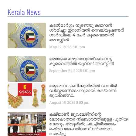
Kerala News
കടൽമാർഗ്ഗം നുഴഞ്ഞു കയറാൻ
ശ്രമിച്ചു; ഇറാനിയൻ റെവല്യൂഷണറി
ഗാർഡിലെ 4 പേർ കുവൈത്തിൽ
അറസ്റ്റിൽ
May 12, 2026
5:01 pm
അമ്മയെ കഴുത്തറുത്ത് കൊന്നു;
കുവൈത്തിൽ യുവാവ് അറസ്റ്റിൽ
September 21, 2025
5:01 pm
ആഭരണ പണിക്കൂലിയിൽ ഡബിൾ
ഡിസ്കൗണ്ട് ഓഫറുമായി കല്യാൺ
ജൂവലേഴ്‌സ്..
August 15, 2025
8:03 pm
കല്യാൺ ജൂവലേഴ്‌സിന്റെ
ലോകോത്തര നിലവാരത്തിലുള്ള പുതിയ
ഷോറൂം അടൂരിൽ; ചലച്ചിത്രതാരം
മംമ്താ മോഹൻദാസ് ഉദ്ഘാടനം
ചെയ്‌തു