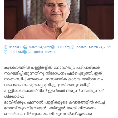
Shanid KS
March 24, 2022
11:01 am
Updated : March 24, 2022
11:01 AM
Categories :
Kuwait
കുവൈത്തിൽ പള്ളികളിൽ നോമ്പ്‌ തുറ പരിപാടികൾ
സംഘടിപ്പിക്കുന്നതിനു നിരോധനം ഏർപ്പെടുത്തി. ഇത്‌
സംബന്ധിച്ച്‌ ഔഖാഫ്, ഇസ്ലാമിക കാര്യ മന്ത്രാലയം
വിജ്ഞാപനം പുറപ്പെടുവിച്ചു. ഇത്‌ അനുസരിച്ച്‌
പള്ളികൾക്കകത്ത്‌ നിന്ന് ഇഫ്താർ വിരുന്ന് നടത്തുന്നത്
ശിക്ഷാർഹ
മായിരിക്കും. എന്നാൽ പള്ളികളുടെ കവാടങ്ങളിൽ വെച്ച്‌
നോമ്പ്‌ തുറ വിഭവങ്ങൾ പാർസ്സൽ ആയി വിതരണം
ചെയ്യാം. നിർദ്ദേശം ലംഘിക്കുന്നവർക്ക്‌ എതിരെ