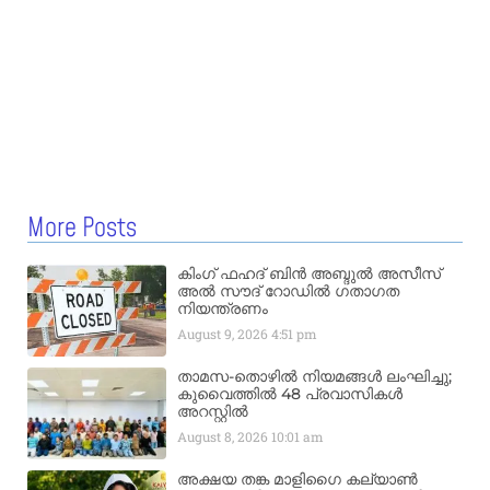
More Posts
കിംഗ് ഫഹദ് ബിൻ അബ്ദുൽ അസീസ്
അൽ സൗദ് റോഡിൽ ഗതാഗത
നിയന്ത്രണം
August 9, 2026
4:51 pm
താമസ-തൊഴിൽ നിയമങ്ങൾ ലംഘിച്ചു;
കുവൈത്തിൽ 48 പ്രവാസികൾ
അറസ്റ്റിൽ
August 8, 2026
10:01 am
അക്ഷയ തങ്ക മാളിഗൈ കല്യാണ്‍