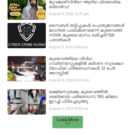
ജുവലേഴ്‌സിന്‍റെ ആദ്യ പ്രാദേശിക
ബ്രാന്‍ഡ്
August 6, 2026
12:37 pm
സൈബർ തട്ടിപ്പുകൾ; പൊതുജനങ്ങൾ
ജാഗ്രത പാലിക്കണമെന്ന് കുവൈത്ത്
സിട്ര: ജൂലൈ മാസം ലഭിച്ചത് 156
പരാതികൾ
August 5, 2026
8:06 pm
കുവൈത്തിലെ വിവിധ
ഗവർണറേറ്റുകളിൽ കർശന സുരക്ഷാ-
ട്രാഫിക് പരിശോധനകൾ; 12 പേർ
അറസ്റ്റിൽ
August 4, 2026
10:23 am
ഭക്ഷ്യസുരക്ഷ; കുവൈത്തിൽ
ശക്തമായ പരിശോധന; 195 കിലോ
ഇറച്ചി പിടിച്ചെടുത്തു
August 2, 2026
9:09 am
Load More