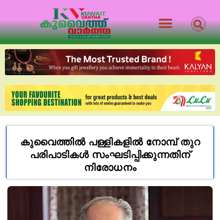
കുവൈത്തിൽ പള്ളികളിൽ നോമ്പ്‌ തുറ
പരിപാടികൾ സംഘടിപ്പിക്കുന്നതിന്
നിരോധനം