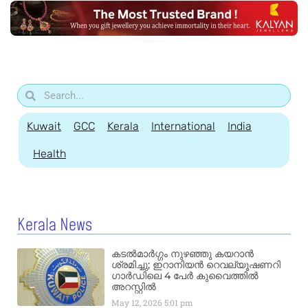
Kuwait
GCC
Kerala
International
India
Health
Kerala News
കടൽമാർഗ്ഗം നുഴഞ്ഞു കയറാൻ
ശ്രമിച്ചു; ഇറാനിയൻ റെവല്യൂഷണറി
ഗാർഡിലെ 4 പേർ കുവൈത്തിൽ
അറസ്റ്റിൽ
May 12, 2026
5:01 pm