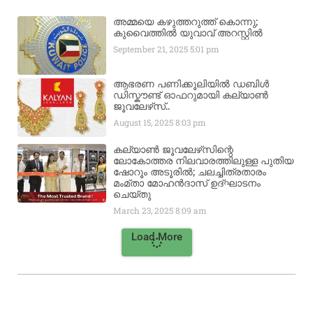
അമ്മയെ കഴുത്തറുത്ത് കൊന്നു;
കുവൈത്തിൽ യുവാവ് അറസ്റ്റിൽ
September 21, 2025
5:01 pm
ആഭരണ പണിക്കൂലിയിൽ ഡബിൾ
ഡിസ്കൗണ്ട് ഓഫറുമായി കല്യാൺ
ജൂവലേഴ്‌സ്..
August 15, 2025
8:03 pm
കല്യാൺ ജൂവലേഴ്‌സിന്റെ
ലോകോത്തര നിലവാരത്തിലുള്ള പുതിയ
ഷോറൂം അടൂരിൽ; ചലച്ചിത്രതാരം
മംമ്താ മോഹൻദാസ് ഉദ്ഘാടനം
ചെയ്‌തു
March 23, 2025
8:09 am
Load More