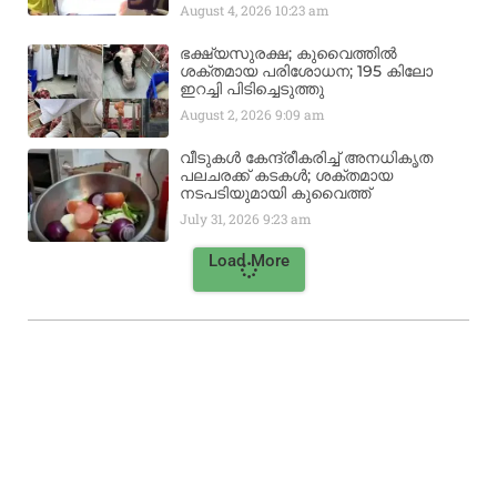
August 4, 2026
10:23 am
ഭക്ഷ്യസുരക്ഷ; കുവൈത്തിൽ
ശക്തമായ പരിശോധന; 195 കിലോ
ഇറച്ചി പിടിച്ചെടുത്തു
August 2, 2026
9:09 am
വീടുകൾ കേന്ദ്രീകരിച്ച് അനധികൃത
പലചരക്ക് കടകൾ; ശക്തമായ
നടപടിയുമായി കുവൈത്ത്
July 31, 2026
9:23 am
Load More