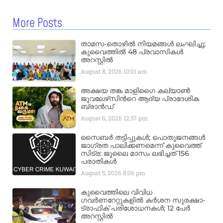
More Posts
താമസ-തൊഴിൽ നിയമങ്ങൾ ലംഘിച്ചു;
കുവൈത്തിൽ 48 പ്രവാസികൾ
അറസ്റ്റിൽ
August 8, 2026
10:01 am
അക്ഷയ തങ്ക മാളിഗൈ കല്യാണ്‍
ജുവലേഴ്‌സിന്‍റെ ആദ്യ പ്രാദേശിക
ബ്രാന്‍ഡ്
August 6, 2026
12:37 pm
സൈബർ തട്ടിപ്പുകൾ; പൊതുജനങ്ങൾ
ജാഗ്രത പാലിക്കണമെന്ന് കുവൈത്ത്
സിട്ര: ജൂലൈ മാസം ലഭിച്ചത് 156
പരാതികൾ
August 5, 2026
8:06 pm
കുവൈത്തിലെ വിവിധ
ഗവർണറേറ്റുകളിൽ കർശന സുരക്ഷാ-
ട്രാഫിക് പരിശോധനകൾ; 12 പേർ
അറസ്റ്റിൽ