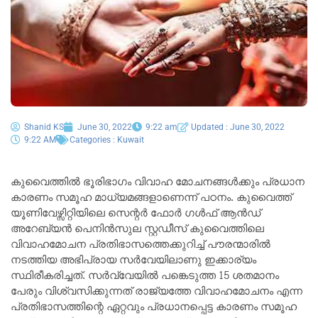
Shanid KS
June 30, 2022
9:22 am
Updated : June 30, 2022
9:22 AM
Categories :
Kuwait
കുവൈത്തിൽ ഭൂരിഭാഗം വിവാഹ മോചനങ്ങൾക്കും പ്രധാന
കാരണം സമൂഹ മാധ്യമങ്ങളാണെന്ന് പഠനം. കുവൈത്ത്‌
യൂണിവേഴ്സിറ്റിയിലെ സെന്റർ ഫോർ ഗൾഫ് ആൻഡ്
അറേബ്യൻ പെനിൻസുല സ്റ്റഡീസ് കുവൈത്തിലെ
വിവാഹമോചന പ്രതിഭാസത്തെക്കുറിച്ച്‌ പൗരന്മാരിൽ
നടത്തിയ അഭിപ്രായ സർവേയിലാണു ഇക്കാര്യം
സ്ഥിരീകരിച്ചത്‌. സർവ്വേയിൽ പങ്കെടുത്ത 15 ശതമാനം
പേരും വിശ്വസിക്കുന്നത് രാജ്യത്തേ വിവാഹമോചനം എന്ന
പ്രതിഭാസത്തിന്റെ ഏറ്റവും പ്രധാനപ്പെട്ട കാരണം സമൂഹ