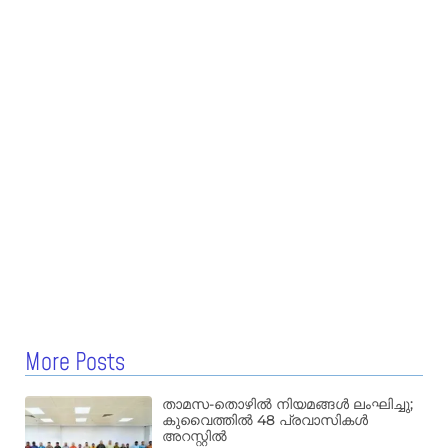
More Posts
താമസ-തൊഴിൽ നിയമങ്ങൾ ലംഘിച്ചു;
കുവൈത്തിൽ 48 പ്രവാസികൾ
അറസ്റ്റിൽ