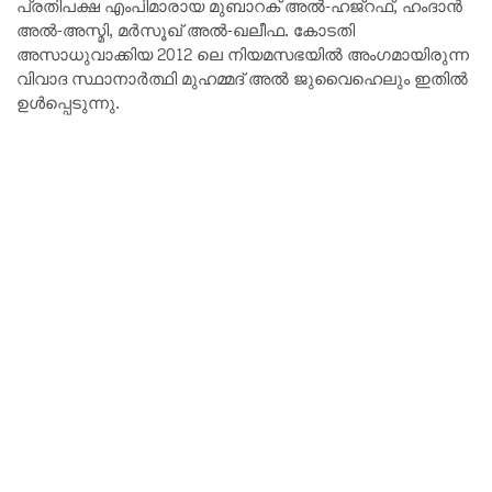
പ്രതിപക്ഷ എംപിമാരായ മുബാറക് അൽ-ഹജ്‌റഫ്, ഹംദാൻ
അൽ-അസ്മി, മർസൂഖ് അൽ-ഖലീഫ. കോടതി
അസാധുവാക്കിയ 2012 ലെ നിയമസഭയിൽ അംഗമായിരുന്ന
വിവാദ സ്ഥാനാർത്ഥി മുഹമ്മദ് അൽ ജുവൈഹെലും ഇതിൽ
ഉൾപ്പെടുന്നു.