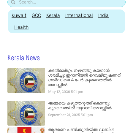
Kuwait
GCC
Kerala
International
India
Health
Kerala News
കടൽമാർഗ്ഗം നുഴഞ്ഞു കയറാൻ
ശ്രമിച്ചു; ഇറാനിയൻ റെവല്യൂഷണറി
ഗാർഡിലെ 4 പേർ കുവൈത്തിൽ
അറസ്റ്റിൽ
May 12, 2026
5:01 pm
അമ്മയെ കഴുത്തറുത്ത് കൊന്നു;
കുവൈത്തിൽ യുവാവ് അറസ്റ്റിൽ
September 21, 2025
5:01 pm
ആഭരണ പണിക്കൂലിയിൽ ഡബിൾ