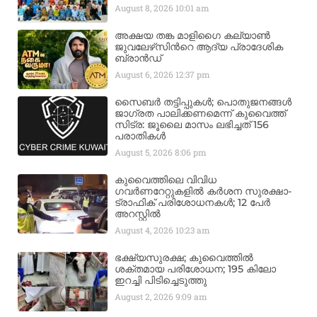
August 8, 2026
10:01 am
അക്ഷയ തങ്ക മാളിഗൈ കല്യാണ്‍
ജുവലേഴ്‌സിന്‍റെ ആദ്യ പ്രാദേശിക
ബ്രാന്‍ഡ്
August 6, 2026
12:37 pm
സൈബർ തട്ടിപ്പുകൾ; പൊതുജനങ്ങൾ
ജാഗ്രത പാലിക്കണമെന്ന് കുവൈത്ത്
സിട്ര: ജൂലൈ മാസം ലഭിച്ചത് 156
പരാതികൾ
August 5, 2026
8:06 pm
കുവൈത്തിലെ വിവിധ
ഗവർണറേറ്റുകളിൽ കർശന സുരക്ഷാ-
ട്രാഫിക് പരിശോധനകൾ; 12 പേർ
അറസ്റ്റിൽ
August 4, 2026
10:23 am
ഭക്ഷ്യസുരക്ഷ; കുവൈത്തിൽ
ശക്തമായ പരിശോധന; 195 കിലോ
ഇറച്ചി പിടിച്ചെടുത്തു
August 2, 2026
9:09 am