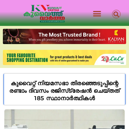
കുവൈറ്റ് നിയമസഭാ തിരഞ്ഞെടുപ്പിന്റെ
രണ്ടാം ദിവസം രജിസ്‌ട്രേഷൻ ചെയ്തത്
185 സ്ഥാനാർത്ഥികൾ