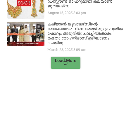
ഡിസ്കൗണ്ട് ഓഫറുമായി കല്യാൺ
ജൂവലേഴ്‌സ്..
August 15, 2025
8:03 pm
കല്യാൺ ജൂവലേഴ്‌സിന്റെ
ലോകോത്തര നിലവാരത്തിലുള്ള പുതിയ
ഷോറൂം അടൂരിൽ; ചലച്ചിത്രതാരം
മംമ്താ മോഹൻദാസ് ഉദ്ഘാടനം
ചെയ്‌തു
March 23, 2025
8:09 am
Load More