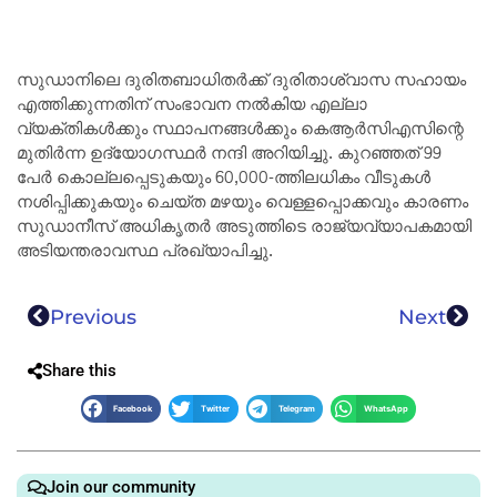
സുഡാനിലെ ദുരിതബാധിതർക്ക് ദുരിതാശ്വാസ സഹായം
എത്തിക്കുന്നതിന് സംഭാവന നൽകിയ എല്ലാ
വ്യക്തികൾക്കും സ്ഥാപനങ്ങൾക്കും കെആർസിഎസിന്റെ
മുതിർന്ന ഉദ്യോഗസ്ഥർ നന്ദി അറിയിച്ചു. കുറഞ്ഞത് 99
പേർ കൊല്ലപ്പെടുകയും 60,000-ത്തിലധികം വീടുകൾ
നശിപ്പിക്കുകയും ചെയ്ത മഴയും വെള്ളപ്പൊക്കവും കാരണം
സുഡാനീസ് അധികൃതർ അടുത്തിടെ രാജ്യവ്യാപകമായി
അടിയന്തരാവസ്ഥ പ്രഖ്യാപിച്ചു.
Previous
Next
Share this
Facebook
Twitter
Telegram
WhatsApp
Join our community