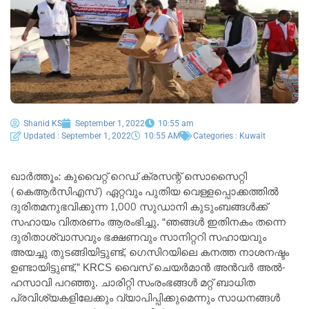
Shanid KS
September 1, 2022
10:55 am
Updated : September 1, 2022
10:55 AM
Categories :
Kuwait
ഖാർത്തൂം: കുവൈറ്റ് റെഡ് ക്രസന്റ് സൊസൈറ്റി
(കെആർസിഎസ്) ഏറ്റവും പുതിയ വെള്ളപ്പൊക്കത്തിൽ
ദുരിതമനുഭവിക്കുന്ന 1,000 സുഡാനി കുടുംബങ്ങൾക്ക്
സഹായം വിതരണം ആരംഭിച്ചു. “ഞങ്ങൾ ഇതിനകം തന്നെ
ദുരിതാശ്വാസവും ഭക്ഷണവും സാനിറ്ററി സഹായവും
അയച്ചു തുടങ്ങിയിട്ടുണ്ട്, ഗെസിറയിലെ കനത്ത നാശനഷ്ടം
ഉണ്ടായിട്ടുണ്ട്,” KRCS വൈസ് ചെയർമാൻ അൻവർ അൽ-
ഹസാവി പറഞ്ഞു. ചാരിറ്റി സംരംഭങ്ങൾ മറ്റ് ബാധിത
പ്രവിശ്യകളിലേക്കും വ്യാപിപ്പിക്കുമെന്നും സാധനങ്ങൾ