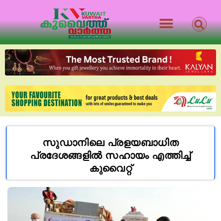
സുഡാനിലെ പ്രളയബാധിത
പ്രദേശങ്ങളിൽ സഹായം എത്തിച്ച്
കുവൈറ്റ്