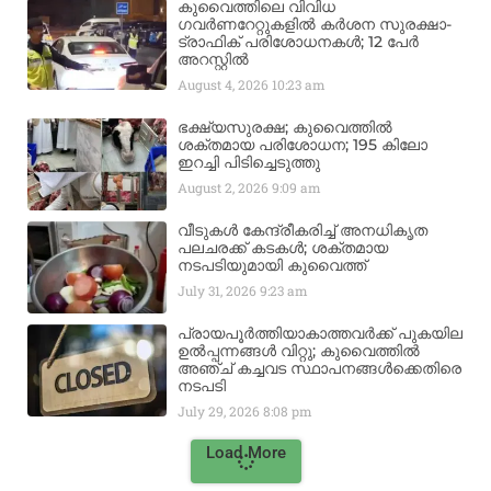
കുവൈത്തിലെ വിവിധ
ഗവർണറേറ്റുകളിൽ കർശന സുരക്ഷാ-
ട്രാഫിക് പരിശോധനകൾ; 12 പേർ
അറസ്റ്റിൽ
August 4, 2026
10:23 am
ഭക്ഷ്യസുരക്ഷ; കുവൈത്തിൽ
ശക്തമായ പരിശോധന; 195 കിലോ
ഇറച്ചി പിടിച്ചെടുത്തു
August 2, 2026
9:09 am
വീടുകൾ കേന്ദ്രീകരിച്ച് അനധികൃത
പലചരക്ക് കടകൾ; ശക്തമായ
നടപടിയുമായി കുവൈത്ത്
July 31, 2026
9:23 am
പ്രായപൂർത്തിയാകാത്തവർക്ക് പുകയില
ഉൽപ്പന്നങ്ങൾ വിറ്റു; കുവൈത്തിൽ
അഞ്ച് കച്ചവട സ്ഥാപനങ്ങൾക്കെതിരെ
നടപടി
July 29, 2026
8:08 pm
Load More