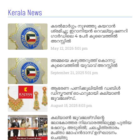
Kerala News
കടൽമാർഗ്ഗം നുഴഞ്ഞു കയറാൻ
ശ്രമിച്ചു; ഇറാനിയൻ റെവല്യൂഷണറി
ഗാർഡിലെ 4 പേർ കുവൈത്തിൽ
അറസ്റ്റിൽ
May 12, 2026
5:01 pm
അമ്മയെ കഴുത്തറുത്ത് കൊന്നു;
കുവൈത്തിൽ യുവാവ് അറസ്റ്റിൽ
September 21, 2025
5:01 pm
ആഭരണ പണിക്കൂലിയിൽ ഡബിൾ
ഡിസ്കൗണ്ട് ഓഫറുമായി കല്യാൺ
ജൂവലേഴ്‌സ്..
August 15, 2025
8:03 pm
കല്യാൺ ജൂവലേഴ്‌സിന്റെ
ലോകോത്തര നിലവാരത്തിലുള്ള പുതിയ
ഷോറൂം അടൂരിൽ; ചലച്ചിത്രതാരം
മംമ്താ മോഹൻദാസ് ഉദ്ഘാടനം
ചെയ്‌തു