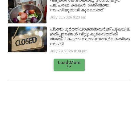
വീടുകൾ കേന്ദ്രീകരിച്ച് അനധികൃത
പലചരക്ക് കടകൾ; ശക്തമായ
നടപടിയുമായി കുവൈത്ത്
July 31, 2026
9:23 am
പ്രായപൂർത്തിയാകാത്തവർക്ക് പുകയില
ഉൽപ്പന്നങ്ങൾ വിറ്റു; കുവൈത്തിൽ
അഞ്ച് കച്ചവട സ്ഥാപനങ്ങൾക്കെതിരെ
നടപടി
July 29, 2026
8:08 pm
Load More