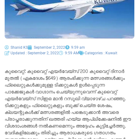
Shanid KS
September 2, 2022
9:59 am
Updated : September 2, 2022
9:59 AM
Categories :
Kuwait
കുവൈറ്റ്: കുവൈറ്റ് എയർവേയ്‌സ് 200 കുവൈറ്റ് ദിനാർ
മുതൽ (ഏകദേശം $649) ആരംഭിക്കുന്ന മത്സരങ്ങൾക്കും
ഫ്ലൈറ്റുകൾക്കുമുള്ള ടിക്കറ്റുകൾ ഉൾപ്പെടുന്ന
പാക്കേജുകൾ വാഗ്ദാനം ചെയ്യുന്നുവെന്ന് കുവൈറ്റ്
എയർവേയ്‌സ് സിഇഒ മാൻ റസൂഖി വ്യാഴാഴ്ച പറഞ്ഞു.
ടിക്കറ്റുകളും ഫ്ലൈറ്റുകളും ബുക്ക് ചെയ്ത ശേഷം,
ക്ലയന്റുകൾക്ക് മത്സരങ്ങളിൽ പങ്കെടുക്കാൻ അവരെ
പ്രാപ്തരാക്കുന്നതിന് ഖത്തരി ഹയ്യ ആപ്ലിക്കേഷനിൽ ഈ
വിശദാംശങ്ങൾ നൽകണമെന്നും അദ്ദേഹം കൂട്ടിച്ചേർത്തു.
വേദികളിലേക്കും തിരിച്ചും ആരാധകരുടെ ഗതാഗതം