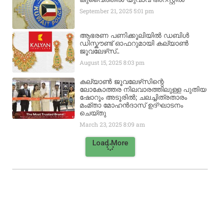
September 21, 2025
5:01 pm
ആഭരണ പണിക്കൂലിയിൽ ഡബിൾ
ഡിസ്കൗണ്ട് ഓഫറുമായി കല്യാൺ
ജൂവലേഴ്‌സ്..
August 15, 2025
8:03 pm
കല്യാൺ ജൂവലേഴ്‌സിന്റെ
ലോകോത്തര നിലവാരത്തിലുള്ള പുതിയ
ഷോറൂം അടൂരിൽ; ചലച്ചിത്രതാരം
മംമ്താ മോഹൻദാസ് ഉദ്ഘാടനം
ചെയ്‌തു
March 23, 2025
8:09 am
Load More