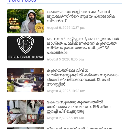
അക്ഷയ തങ്ക മാളിഗൈ കല്യാണ്‍
ജുവലേഴ്‌സിന്‍റെ ആദ്യ പ്രാദേശിക
ബ്രാന്‍ഡ്
August 6, 2026
12:37 pm
സൈബർ തട്ടിപ്പുകൾ; പൊതുജനങ്ങൾ
ജാഗ്രത പാലിക്കണമെന്ന് കുവൈത്ത്
സിട്ര: ജൂലൈ മാസം ലഭിച്ചത് 156
പരാതികൾ
August 5, 2026
8:06 pm
കുവൈത്തിലെ വിവിധ
ഗവർണറേറ്റുകളിൽ കർശന സുരക്ഷാ-
ട്രാഫിക് പരിശോധനകൾ; 12 പേർ
അറസ്റ്റിൽ
August 4, 2026
10:23 am
ഭക്ഷ്യസുരക്ഷ; കുവൈത്തിൽ
ശക്തമായ പരിശോധന; 195 കിലോ
ഇറച്ചി പിടിച്ചെടുത്തു
August 2, 2026
9:09 am