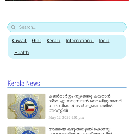
Kuwait
GCC
Kerala
International
India
Health
Kerala News
കടൽമാർഗ്ഗം നുഴഞ്ഞു കയറാൻ
ശ്രമിച്ചു; ഇറാനിയൻ റെവല്യൂഷണറി
ഗാർഡിലെ 4 പേർ കുവൈത്തിൽ
അറസ്റ്റിൽ
May 12, 2026
5:01 pm
അമ്മയെ കഴുത്തറുത്ത് കൊന്നു;
കുവൈത്തിൽ യുവാവ് അറസ്റ്റിൽ