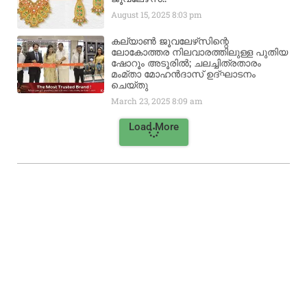
August 15, 2025
8:03 pm
കല്യാൺ ജൂവലേഴ്‌സിന്റെ
ലോകോത്തര നിലവാരത്തിലുള്ള പുതിയ
ഷോറൂം അടൂരിൽ; ചലച്ചിത്രതാരം
മംമ്താ മോഹൻദാസ് ഉദ്ഘാടനം
ചെയ്‌തു
March 23, 2025
8:09 am
Load More