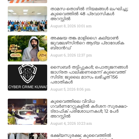
താമസ-തൊഴിൽ നിയമങ്ങൾ ലംഘിച്ചു;
കുവൈത്തിൽ 48 പ്രവാസികൾ
അറസ്റ്റിൽ
August 8, 2026
10:01 am
അക്ഷയ തങ്ക മാളിഗൈ കല്യാണ്‍
ജുവലേഴ്‌സിന്‍റെ ആദ്യ പ്രാദേശിക
ബ്രാന്‍ഡ്
August 6, 2026
12:37 pm
സൈബർ തട്ടിപ്പുകൾ; പൊതുജനങ്ങൾ
ജാഗ്രത പാലിക്കണമെന്ന് കുവൈത്ത്
സിട്ര: ജൂലൈ മാസം ലഭിച്ചത് 156
പരാതികൾ
August 5, 2026
8:06 pm
കുവൈത്തിലെ വിവിധ
ഗവർണറേറ്റുകളിൽ കർശന സുരക്ഷാ-
ട്രാഫിക് പരിശോധനകൾ; 12 പേർ
അറസ്റ്റിൽ
August 4, 2026
10:23 am
ഭക്ഷ്യസുരക്ഷ; കുവൈത്തിൽ