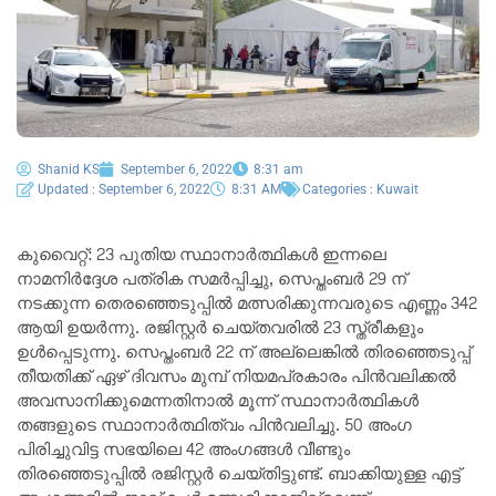
Shanid KS
September 6, 2022
8:31 am
Updated : September 6, 2022
8:31 AM
Categories :
Kuwait
കുവൈറ്റ്: 23 പുതിയ സ്ഥാനാർത്ഥികൾ ഇന്നലെ
നാമനിർദ്ദേശ പത്രിക സമർപ്പിച്ചു, സെപ്തംബർ 29 ന്
നടക്കുന്ന തെരഞ്ഞെടുപ്പിൽ മത്സരിക്കുന്നവരുടെ എണ്ണം 342
ആയി ഉയർന്നു. രജിസ്റ്റർ ചെയ്തവരിൽ 23 സ്ത്രീകളും
ഉൾപ്പെടുന്നു. സെപ്തംബർ 22 ന് അല്ലെങ്കിൽ തിരഞ്ഞെടുപ്പ്
തീയതിക്ക് ഏഴ് ദിവസം മുമ്പ് നിയമപ്രകാരം പിൻവലിക്കൽ
അവസാനിക്കുമെന്നതിനാൽ മൂന്ന് സ്ഥാനാർത്ഥികൾ
തങ്ങളുടെ സ്ഥാനാർത്ഥിത്വം പിൻവലിച്ചു. 50 അംഗ
പിരിച്ചുവിട്ട സഭയിലെ 42 അംഗങ്ങൾ വീണ്ടും
തിരഞ്ഞെടുപ്പിൽ രജിസ്റ്റർ ചെയ്തിട്ടുണ്ട്. ബാക്കിയുള്ള എട്ട്