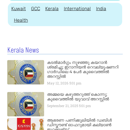
Kuwait
GCC
Kerala
International
India
Health
Kerala News
കടൽമാർഗ്ഗം നുഴഞ്ഞു കയറാൻ
ശ്രമിച്ചു; ഇറാനിയൻ റെവല്യൂഷണറി
ഗാർഡിലെ 4 പേർ കുവൈത്തിൽ
അറസ്റ്റിൽ
May 12, 2026
5:01 pm
അമ്മയെ കഴുത്തറുത്ത് കൊന്നു;
കുവൈത്തിൽ യുവാവ് അറസ്റ്റിൽ
September 21, 2025
5:01 pm
ആഭരണ പണിക്കൂലിയിൽ ഡബിൾ
ഡിസ്കൗണ്ട് ഓഫറുമായി കല്യാൺ
ജൂവലേഴ്‌സ്..