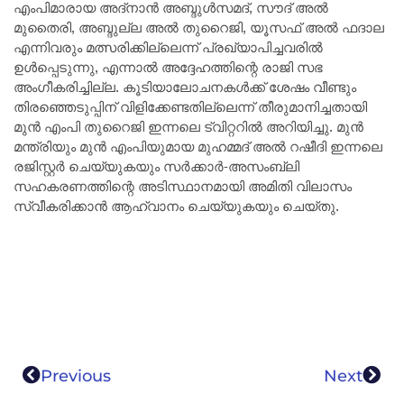
എംപിമാരായ അദ്‌നാൻ അബ്ദുൾസമദ്, സൗദ് അൽ
മുതൈരി, അബ്ദുല്ല അൽ തുറൈജി, യൂസഫ് അൽ ഫദാല
എന്നിവരും മത്സരിക്കില്ലെന്ന് പ്രഖ്യാപിച്ചവരിൽ
ഉൾപ്പെടുന്നു, എന്നാൽ അദ്ദേഹത്തിന്റെ രാജി സഭ
അംഗീകരിച്ചില്ല. കൂടിയാലോചനകൾക്ക് ശേഷം വീണ്ടും
തിരഞ്ഞെടുപ്പിന് വിളിക്കേണ്ടതില്ലെന്ന് തീരുമാനിച്ചതായി
മുൻ എംപി തുറൈജി ഇന്നലെ ട്വിറ്ററിൽ അറിയിച്ചു. മുൻ
മന്ത്രിയും മുൻ എംപിയുമായ മുഹമ്മദ് അൽ റഷീദി ഇന്നലെ
രജിസ്റ്റർ ചെയ്യുകയും സർക്കാർ-അസംബ്ലി
സഹകരണത്തിന്റെ അടിസ്ഥാനമായി അമിതി വിലാസം
സ്വീകരിക്കാൻ ആഹ്വാനം ചെയ്യുകയും ചെയ്തു.
Previous
Next