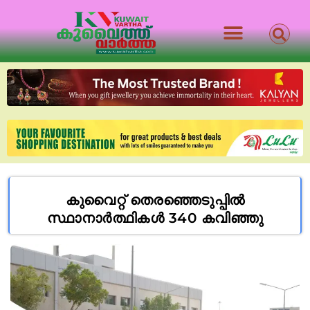
കുവൈറ്റ് തെരഞ്ഞെടുപ്പിൽ
സ്ഥാനാർത്ഥികൾ 340 കവിഞ്ഞു