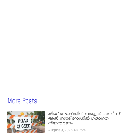
More Posts
കിംഗ് ഫഹദ് ബിൻ അബ്ദുൽ അസീസ്
അൽ സൗദ് റോഡിൽ ഗതാഗത
നിയന്ത്രണം
August 9, 2026
4:51 pm