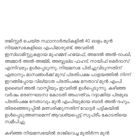
രജിസ്റ്റർ ചെയ്ത സ്ഥാനാർത്ഥികളിൽ 40 ഓളം മുൻ
നിയമസഭകളിലെ എംപിമാരുണ്ട്. അവരിൽ
ഇസ്ലാമിസ്റ്റുകളായ മുഹമ്മദ് ഹയേഫ്, അദേൽ അൽ-ദാംഖി,
അമ്മാർ അൽ-അജ്മി, അബ്ദുല്ല ഫഹദ്, നായിഫ് മെർദാസ്
എന്നിവരും ഉൾപ്പെടുന്നു. നിയമസഭ പിരിച്ചുവിടുന്നതിന്
ഏതാനും മാസങ്ങൾക്ക് മുമ്പ് പ്രതിപക്ഷ പാളയത്തിൽ നിന്ന്
ഇറങ്ങിപ്പോയ വിഖ്യാത പ്രതിപക്ഷ നേതാവ് മുൻ എംപി
ഉബൈദ് അൽ വാസ്മിയും ഇവരിൽ ഉൾപ്പെടുന്നു. കഴിഞ്ഞ
വർഷം ഭരണഘടനാ കോടതി അംഗത്വം റദ്ദാക്കിയ പ്രമുഖ
പ്രതിപക്ഷ നേതാവും മുൻ എംപിയുമായ ബദർ അൽ-ദഹൂം,
തിരഞ്ഞെടുപ്പിൽ മത്സരിക്കുന്നതിന് വോട്ടർ പട്ടികയിൽ
ഉൾപ്പെടുത്തണമെന്ന് ആവശ്യപ്പെട്ട് സുപ്രീം കോടതിയെ
സമീപിച്ചു.
കഴിഞ്ഞ നിയമസഭയിൽ രാജിവെച്ച മുതിർന്ന മുൻ