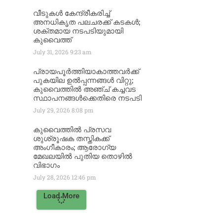
വീടുകൾ കേന്ദ്രീകരിച്ച്
അനധികൃത പലചരക്ക് കടകൾ;
ശക്തമായ നടപടിയുമായി
കുവൈത്ത്
July 31, 2026
9:23 am
പ്രായപൂർത്തിയാകാത്തവർക്ക്
പുകയില ഉൽപ്പന്നങ്ങൾ വിറ്റു;
കുവൈത്തിൽ അഞ്ച് കച്ചവട
സ്ഥാപനങ്ങൾക്കെതിരെ നടപടി
July 29, 2026
8:08 pm
കുവൈത്തിൽ പ്രസവ
ശുശ്രൂഷക തസ്തികക്ക്
അംഗീകാരം; ആരോഗ്യ
മേഖലയിൽ പുതിയ തൊഴിൽ
വിഭാഗം
July 28, 2026
12:46 pm
Load More