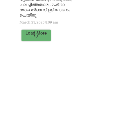
ചലച്ചിത്രതാരം മംമ്താ
മോഹൻദാസ് ഉദ്ഘാടനം
ചെയ്‌തു
March 23, 2025
8:09 am
Load More