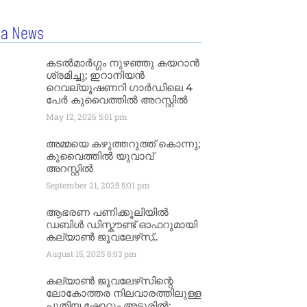
la News
കടൽമാർഗ്ഗം നുഴഞ്ഞു കയറാൻ
ശ്രമിച്ചു; ഇറാനിയൻ
റെവല്യൂഷണറി ഗാർഡിലെ 4
പേർ കുവൈത്തിൽ അറസ്റ്റിൽ
May 12, 2026
5:01 pm
അമ്മയെ കഴുത്തറുത്ത് കൊന്നു;
കുവൈത്തിൽ യുവാവ്
അറസ്റ്റിൽ
September 21, 2025
5:01 pm
ആഭരണ പണിക്കൂലിയിൽ
ഡബിൾ ഡിസ്കൗണ്ട് ഓഫറുമായി
കല്യാൺ ജൂവലേഴ്‌സ്..
August 15, 2025
8:03 pm
കല്യാൺ ജൂവലേഴ്‌സിന്റെ
ലോകോത്തര നിലവാരത്തിലുള്ള
പുതിയ ഷോറൂം അടൂരിൽ;