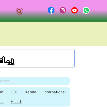
്ചു
it
GCC
Kerala
International
dia
Health