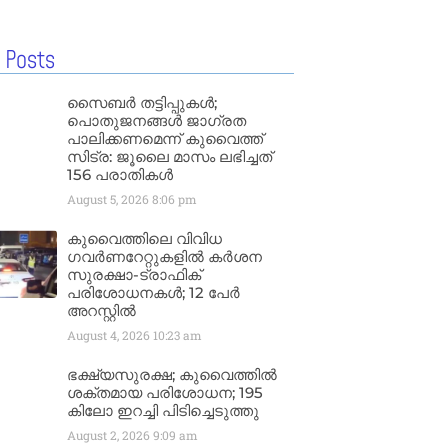
 Posts
സൈബർ തട്ടിപ്പുകൾ;
പൊതുജനങ്ങൾ ജാഗ്രത
പാലിക്കണമെന്ന് കുവൈത്ത്
സിട്ര: ജൂലൈ മാസം ലഭിച്ചത്
156 പരാതികൾ
August 5, 2026
8:06 pm
കുവൈത്തിലെ വിവിധ
ഗവർണറേറ്റുകളിൽ കർശന
സുരക്ഷാ-ട്രാഫിക്
പരിശോധനകൾ; 12 പേർ
അറസ്റ്റിൽ
August 4, 2026
10:23 am
ഭക്ഷ്യസുരക്ഷ; കുവൈത്തിൽ
ശക്തമായ പരിശോധന; 195
കിലോ ഇറച്ചി പിടിച്ചെടുത്തു
August 2, 2026
9:09 am