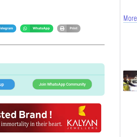
More
Telegram
WhatsApp
Print
up
Join WhatsApp Community