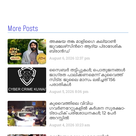
More Posts
അക്ഷയ തങ്ക മാളിഗൈ കല്യാണ്‍
ജുവലേഴ്‌സിന്‍റെ ആദ്യ പ്രാദേശിക
ബ്രാന്‍ഡ്
August 6, 2026
12:37 pm
സൈബർ തട്ടിപ്പുകൾ; പൊതുജനങ്ങൾ
ജാഗ്രത പാലിക്കണമെന്ന് കുവൈത്ത്
സിട്ര: ജൂലൈ മാസം ലഭിച്ചത് 156
പരാതികൾ
August 5, 2026
8:06 pm
കുവൈത്തിലെ വിവിധ
ഗവർണറേറ്റുകളിൽ കർശന സുരക്ഷാ-
ട്രാഫിക് പരിശോധനകൾ; 12 പേർ
അറസ്റ്റിൽ
August 4, 2026
10:23 am