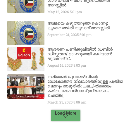
ഗാർഡിലെ 4 പേർ കുവൈത്തിൽ
അറസ്റ്റിൽ
May 12, 2026
5:01 pm
അമ്മയെ കഴുത്തറുത്ത് കൊന്നു;
കുവൈത്തിൽ യുവാവ് അറസ്റ്റിൽ
September 21, 2025
5:01 pm
ആഭരണ പണിക്കൂലിയിൽ ഡബിൾ
ഡിസ്കൗണ്ട് ഓഫറുമായി കല്യാൺ
ജൂവലേഴ്‌സ്..
August 15, 2025
8:03 pm
കല്യാൺ ജൂവലേഴ്‌സിന്റെ
ലോകോത്തര നിലവാരത്തിലുള്ള പുതിയ
ഷോറൂം അടൂരിൽ; ചലച്ചിത്രതാരം
മംമ്താ മോഹൻദാസ് ഉദ്ഘാടനം
ചെയ്‌തു
March 23, 2025
8:09 am
Load More