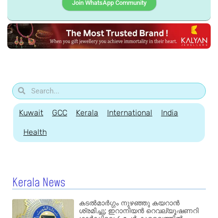
Join WhatsApp Community
Kuwait
GCC
Kerala
International
India
Health
Kerala News
കടൽമാർഗ്ഗം നുഴഞ്ഞു കയറാൻ
ശ്രമിച്ചു; ഇറാനിയൻ റെവല്യൂഷണറി