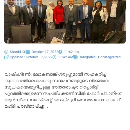
Shanid KS
October 17, 2022
11:42 am
Updated : October 17, 2022
11:42 AM
Categories :
Uncategorized
വാഷിംഗ്ടൺ: ലോകബാങ്ക് ഗ്രൂപ്പുമായി സഹകരിച്ച്
കുവൈത്തിലെ പൊതു സ്ഥാപനങ്ങളുടെ വിജ്ഞാന
സൂചികയെക്കുറിച്ചുള്ള അന്താരാഷ്ട്ര റിപ്പോർട്ട്
പുറത്തിറക്കുമെന്ന് സുപ്രീം കൗൺസിൽ ഫോർ പ്ലാനിംഗ്
ആൻഡ് ഡെവലപ്‌മെന്റ് സെക്രട്ടറി ജനറൽ ഡോ. ഖാലിദ്
മഹ്ദി പ്രഖ്യാപിച്ചു. .