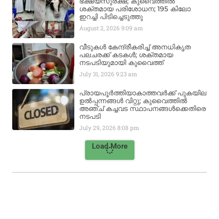
ഭക്ഷ്യസുരക്ഷ; കുവൈത്തിൽ
ശക്തമായ പരിശോധന; 195 കിലോ
ഇറച്ചി പിടിച്ചെടുത്തു
August 2, 2026
9:09 am
വീടുകൾ കേന്ദ്രീകരിച്ച് അനധികൃത
പലചരക്ക് കടകൾ; ശക്തമായ
നടപടിയുമായി കുവൈത്ത്
July 31, 2026
9:23 am
പ്രായപൂർത്തിയാകാത്തവർക്ക് പുകയില
ഉൽപ്പന്നങ്ങൾ വിറ്റു; കുവൈത്തിൽ
അഞ്ച് കച്ചവട സ്ഥാപനങ്ങൾക്കെതിരെ
നടപടി
July 29, 2026
8:08 pm
Load More