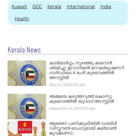
Kuwait
GCC
Kerala
International
India
Health
Kerala News
കടൽമാർഗ്ഗം നുഴഞ്ഞു കയറാൻ
ശ്രമിച്ചു; ഇറാനിയൻ റെവല്യൂഷണറി
ഗാർഡിലെ 4 പേർ കുവൈത്തിൽ
അറസ്റ്റിൽ
May 12, 2026
5:01 pm
അമ്മയെ കഴുത്തറുത്ത് കൊന്നു;
കുവൈത്തിൽ യുവാവ് അറസ്റ്റിൽ
September 21, 2025
5:01 pm
ആഭരണ പണിക്കൂലിയിൽ ഡബിൾ
ഡിസ്കൗണ്ട് ഓഫറുമായി കല്യാൺ
ജൂവലേഴ്‌സ്..