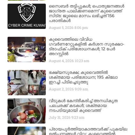
സൈബർ തട്ടിപ്പുകൾ; പൊതുജനങ്ങൾ
ജാഗ്രത പാലിക്കണമെന്ന് കുവൈത്ത്
സിട്ര: ജൂലൈ മാസം ലഭിച്ചത് 156
പരാതികൾ
August 5, 2026
8:06 pm
കുവൈത്തിലെ വിവിധ
ഗവർണറേറ്റുകളിൽ കർശന സുരക്ഷാ-
ട്രാഫിക് പരിശോധനകൾ; 12 പേർ
അറസ്റ്റിൽ
August 4, 2026
10:23 am
ഭക്ഷ്യസുരക്ഷ; കുവൈത്തിൽ
ശക്തമായ പരിശോധന; 195 കിലോ
ഇറച്ചി പിടിച്ചെടുത്തു
August 2, 2026
9:09 am
വീടുകൾ കേന്ദ്രീകരിച്ച് അനധികൃത
പലചരക്ക് കടകൾ; ശക്തമായ
നടപടിയുമായി കുവൈത്ത്
July 31, 2026
9:23 am
പ്രായപൂർത്തിയാകാത്തവർക്ക് പുകയില
ഉൽപ്പന്നങ്ങൾ വിറ്റു; കുവൈത്തിൽ