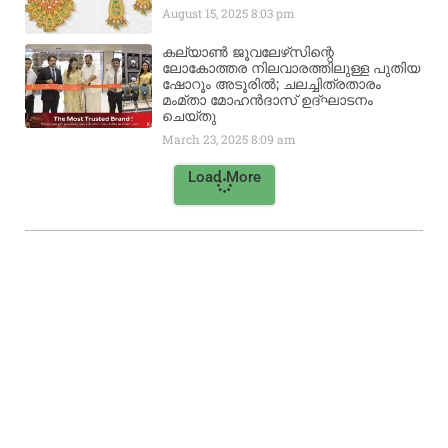
August 15, 2025
8:03 pm
കല്യാൺ ജൂവലേഴ്‌സിന്റെ
ലോകോത്തര നിലവാരത്തിലുള്ള പുതിയ
ഷോറൂം അടൂരിൽ; ചലച്ചിത്രതാരം
മംമ്താ മോഹൻദാസ് ഉദ്ഘാടനം
ചെയ്‌തു
March 23, 2025
8:09 am
Load More