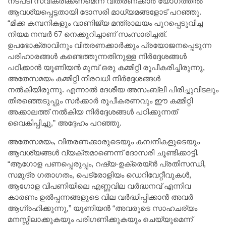
നടപടി സ്വീകരിക്കണമെന്ന് വിതരണക്കാർ യോഗത്തിൽ
ആവശ്യപ്പെട്ടതായി ദോസരി മാധ്യമങ്ങളോട് പറഞ്ഞു.
“മിക്ക കമ്പനികളും വാണിജ്യ മന്ത്രാലയം പുറപ്പെടുവിച്ച
നിയമ നമ്പർ 67 നെക്കുറിച്ചാണ് സംസാരിച്ചത്.
ഉപഭോക്താവിനും വിതരണക്കാർക്കും പ്രയോജനപ്പെടുന്ന
പരിഹാരങ്ങൾ കണ്ടെത്തുന്നതിനുള്ള നിർദ്ദേശങ്ങൾ
പഠിക്കാൻ യൂണിയൻ മുമ്പ് ഒരു കമ്മിറ്റി രൂപീകരിച്ചിരുന്നു,
അതേസമയം കമ്മിറ്റി നിരവധി നിർദ്ദേശങ്ങൾ
നൽകിയിരുന്നു. എന്നാൽ ദേശീയ അസംബ്ലി പിരിച്ചുവിടലും
തിരഞ്ഞെടുപ്പും സർക്കാർ രൂപീകരണവും ഈ കമ്മിറ്റി
അക്കാലത്ത് നൽകിയ നിർദ്ദേശങ്ങൾ പഠിക്കുന്നത്
വൈകിപ്പിച്ചു,” അദ്ദേഹം പറഞ്ഞു.
അതേസമയം, വിതരണക്കാരുടെയും കമ്പനികളുടെയും
ആവശ്യങ്ങൾ വ്യക്തമാണെന്ന് ദോസരി ചൂണ്ടിക്കാട്ടി.
“ആഗോള പണപ്പെരുപ്പം, റഷ്യ-ഉക്രെയ്ൻ പ്രതിസന്ധി,
സമുദ്ര ഗതാഗതം, പെട്രോളിയം ഡെറിവേറ്റീവുകൾ,
ആഗോള വിപണിയിലെ എണ്ണവില വർദ്ധനവ് എന്നിവ
കാരണം ഉൽപ്പന്നങ്ങളുടെ വില വർദ്ധിപ്പിക്കാൻ അവർ
ആഗ്രഹിക്കുന്നു,” യൂണിയൻ “അവരുടെ സാഹചര്യം
മനസ്സിലാക്കുകയും പരിഗണിക്കുകയും ചെയ്യുമെന്ന്