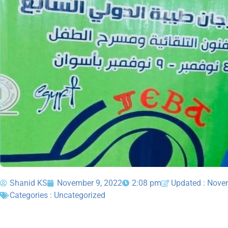
Shanid KS
November 9, 2022
2:08 pm
Updated : Nove
Categories :
Uncategorized