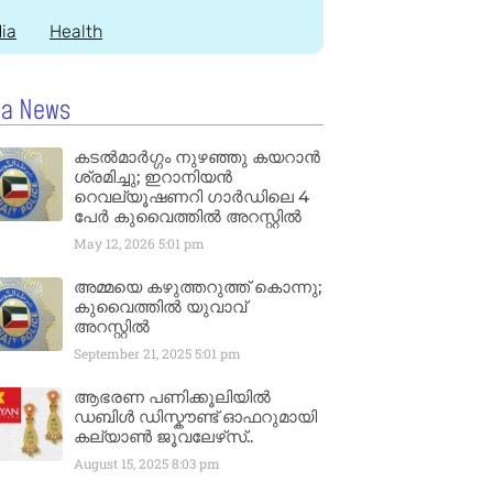
dia
Health
la News
കടൽമാർഗ്ഗം നുഴഞ്ഞു കയറാൻ
ശ്രമിച്ചു; ഇറാനിയൻ
റെവല്യൂഷണറി ഗാർഡിലെ 4
പേർ കുവൈത്തിൽ അറസ്റ്റിൽ
May 12, 2026
5:01 pm
അമ്മയെ കഴുത്തറുത്ത് കൊന്നു;
കുവൈത്തിൽ യുവാവ്
അറസ്റ്റിൽ
September 21, 2025
5:01 pm
ആഭരണ പണിക്കൂലിയിൽ
ഡബിൾ ഡിസ്കൗണ്ട് ഓഫറുമായി
കല്യാൺ ജൂവലേഴ്‌സ്..
August 15, 2025
8:03 pm