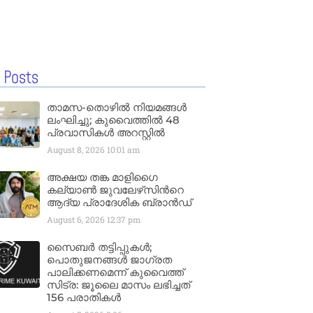
 Posts
താമസ-തൊഴിൽ നിയമങ്ങൾ
ലംഘിച്ചു; കുവൈത്തിൽ 48
പ്രവാസികൾ അറസ്റ്റിൽ
August 8, 2026
10:01 am
അക്ഷയ തങ്ക മാളിഗൈ
കല്യാണ്‍ ജുവലേഴ്‌സിന്‍റെ
ആദ്യ പ്രാദേശിക ബ്രാന്‍ഡ്
August 6, 2026
12:37 pm
സൈബർ തട്ടിപ്പുകൾ;
പൊതുജനങ്ങൾ ജാഗ്രത
പാലിക്കണമെന്ന് കുവൈത്ത്
സിട്ര: ജൂലൈ മാസം ലഭിച്ചത്
156 പരാതികൾ