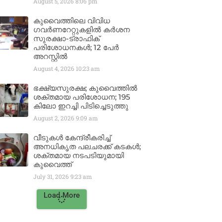
August 5, 2026
8:06 pm
കുവൈത്തിലെ വിവിധ
ഗവർണറേറ്റുകളിൽ കർശന
സുരക്ഷാ-ട്രാഫിക്
പരിശോധനകൾ; 12 പേർ
അറസ്റ്റിൽ
August 4, 2026
10:23 am
ഭക്ഷ്യസുരക്ഷ; കുവൈത്തിൽ
ശക്തമായ പരിശോധന; 195
കിലോ ഇറച്ചി പിടിച്ചെടുത്തു
August 2, 2026
9:09 am
വീടുകൾ കേന്ദ്രീകരിച്ച്
അനധികൃത പലചരക്ക് കടകൾ;
ശക്തമായ നടപടിയുമായി
കുവൈത്ത്
July 31, 2026
9:23 am
Load More