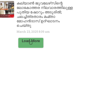
കല്യാൺ ജൂവലേഴ്‌സിന്റെ
ലോകോത്തര നിലവാരത്തിലുള്ള
പുതിയ ഷോറൂം അടൂരിൽ;
ചലച്ചിത്രതാരം മംമ്താ
മോഹൻദാസ് ഉദ്ഘാടനം
ചെയ്‌തു
March 23, 2025
8:09 am
Load More