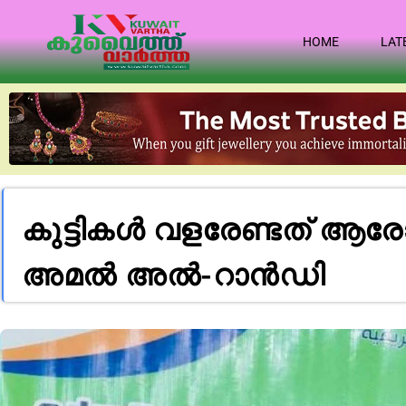
HOME
LAT
കുട്ടികൾ വളരേണ്ടത് ആര
അമൽ അൽ-റാൻഡി