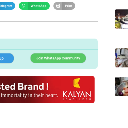
Telegram
WhatsApp
Print
up
Join WhatsApp Community