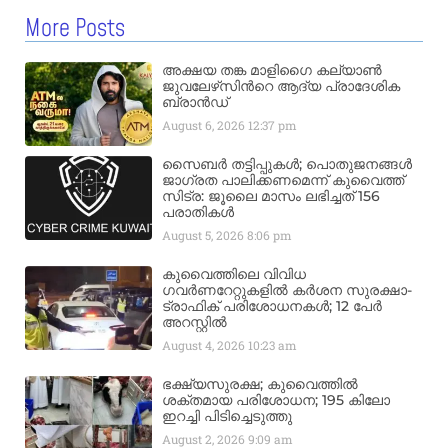
More Posts
അക്ഷയ തങ്ക മാളിഗൈ കല്യാണ്‍
ജുവലേഴ്‌സിന്‍റെ ആദ്യ പ്രാദേശിക
ബ്രാന്‍ഡ്
August 6, 2026
12:37 pm
സൈബർ തട്ടിപ്പുകൾ; പൊതുജനങ്ങൾ
ജാഗ്രത പാലിക്കണമെന്ന് കുവൈത്ത്
സിട്ര: ജൂലൈ മാസം ലഭിച്ചത് 156
പരാതികൾ
August 5, 2026
8:06 pm
കുവൈത്തിലെ വിവിധ
ഗവർണറേറ്റുകളിൽ കർശന സുരക്ഷാ-
ട്രാഫിക് പരിശോധനകൾ; 12 പേർ
അറസ്റ്റിൽ
August 4, 2026
10:23 am
ഭക്ഷ്യസുരക്ഷ; കുവൈത്തിൽ
ശക്തമായ പരിശോധന; 195 കിലോ
ഇറച്ചി പിടിച്ചെടുത്തു
August 2, 2026
9:09 am