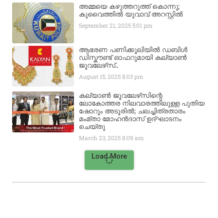
അമ്മയെ കഴുത്തറുത്ത് കൊന്നു;
കുവൈത്തിൽ യുവാവ് അറസ്റ്റിൽ
September 21, 2025
5:01 pm
ആഭരണ പണിക്കൂലിയിൽ ഡബിൾ
ഡിസ്കൗണ്ട് ഓഫറുമായി കല്യാൺ
ജൂവലേഴ്‌സ്..
August 15, 2025
8:03 pm
കല്യാൺ ജൂവലേഴ്‌സിന്റെ
ലോകോത്തര നിലവാരത്തിലുള്ള പുതിയ
ഷോറൂം അടൂരിൽ; ചലച്ചിത്രതാരം
മംമ്താ മോഹൻദാസ് ഉദ്ഘാടനം
ചെയ്‌തു
March 23, 2025
8:09 am
Load More