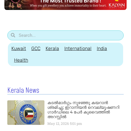
Kuwait
GCC
Kerala
International
India
Health
Kerala News
കടൽമാർഗ്ഗം നുഴഞ്ഞു കയറാൻ
ശ്രമിച്ചു; ഇറാനിയൻ റെവല്യൂഷണറി
ഗാർഡിലെ 4 പേർ കുവൈത്തിൽ
അറസ്റ്റിൽ
May 12, 2026
5:01 pm