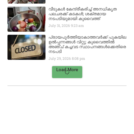
വീടുകൾ കേന്ദ്രീകരിച്ച് അനധികൃത
പലചരക്ക് കടകൾ; ശക്തമായ
നടപടിയുമായി കുവൈത്ത്
July 31, 2026
9:23 am
പ്രായപൂർത്തിയാകാത്തവർക്ക് പുകയില
ഉൽപ്പന്നങ്ങൾ വിറ്റു; കുവൈത്തിൽ
അഞ്ച് കച്ചവട സ്ഥാപനങ്ങൾക്കെതിരെ
നടപടി
July 29, 2026
8:08 pm
Load More