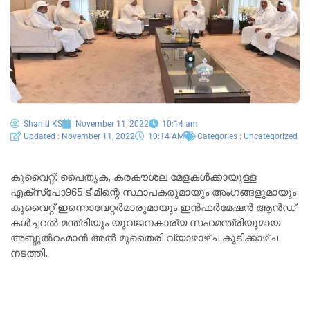
Shanid KS
November 11, 2022
10:14 am
Updated : November 11, 2022
10:14 AM
Categories :
Uncategorized
കുവൈറ്റ്: പൈതൃക, കരകൗശല മേളകൾക്കായുള്ള
എക്‌സ്‌പോ965 ടീമിന്റെ സ്ഥാപകരുമായും അംഗങ്ങളുമായും
കുവൈറ്റ് ഇന്നൊവേറ്റർമാരുമായും ഇൻഫർമേഷൻ ആൻഡ്
കൾച്ചറൽ മന്ത്രിയും യുവജനകാര്യ സഹമന്ത്രിയുമായ
അബ്ദുൽറഹ്മാൻ അൽ മുതൈരി വ്യാഴാഴ്ച കൂടിക്കാഴ്ച
നടത്തി.