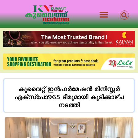
കുവൈറ്റ് ഇൻഫർമേഷൻ മിനിസ്റ്റർ
എക്‌സ്‌പോ965 ടീമുമായി കൂടിക്കാഴ്ച
നടത്തി