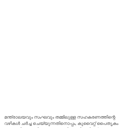
മന്ത്രാലയവും സംഘവും തമ്മിലുള്ള സഹകരണത്തിന്റെ
വഴികൾ ചർച്ച ചെയ്യുന്നതിനൊപ്പം, കുവൈറ്റ് പൈതൃകം