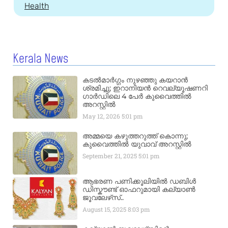
Health
Kerala News
കടൽമാർഗ്ഗം നുഴഞ്ഞു കയറാൻ
ശ്രമിച്ചു; ഇറാനിയൻ റെവല്യൂഷണറി
ഗാർഡിലെ 4 പേർ കുവൈത്തിൽ
അറസ്റ്റിൽ
May 12, 2026
5:01 pm
അമ്മയെ കഴുത്തറുത്ത് കൊന്നു;
കുവൈത്തിൽ യുവാവ് അറസ്റ്റിൽ
September 21, 2025
5:01 pm
ആഭരണ പണിക്കൂലിയിൽ ഡബിൾ
ഡിസ്കൗണ്ട് ഓഫറുമായി കല്യാൺ
ജൂവലേഴ്‌സ്..
August 15, 2025
8:03 pm