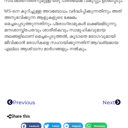
സഹകരണത്തിനുമുള്ള ഒരു പ്രത്യേക വകുപ്പും ഉൾപ്പെടും.
MS-നെ കുറിച്ചുള്ള അവബോധം വർദ്ധിപ്പിക്കുന്നതിനും അത്
അനുഭവിക്കുന്ന ആളുകളുടെ ക്ഷേമം
മെച്ചപ്പെടുത്തുന്നതിനും പ്രോഗ്രാമുകൾ ലക്ഷ്യമിടുന്നു.
മനഃശാസ്ത്രപരവും ശാരീരികവും സാമൂഹികവുമായ
തലങ്ങളിലാണ് മെച്ചപ്പെടുത്തൽ, കൂടാതെ രോഗവുമായി
ജീവിക്കാൻ രോഗികളെ സഹായിക്കുന്നതിന് ആവശ്യമായ
എല്ലാ ആശ്വാസ മാർഗങ്ങളും നൽകും.
Previous
Next
Share this
Facebook
Twitter
Telegram
WhatsApp