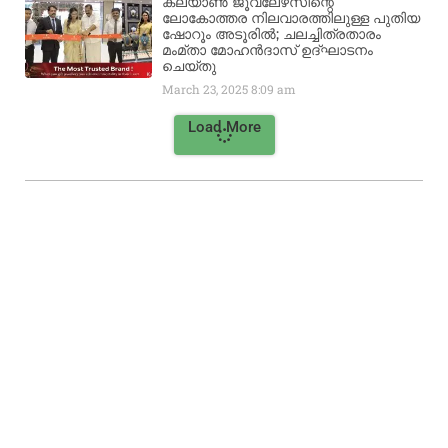
കല്യാൺ ജൂവലേഴ്‌സിന്റെ
ലോകോത്തര നിലവാരത്തിലുള്ള പുതിയ
ഷോറൂം അടൂരിൽ; ചലച്ചിത്രതാരം
മംമ്താ മോഹൻദാസ് ഉദ്ഘാടനം
ചെയ്‌തു
March 23, 2025
8:09 am
Load More