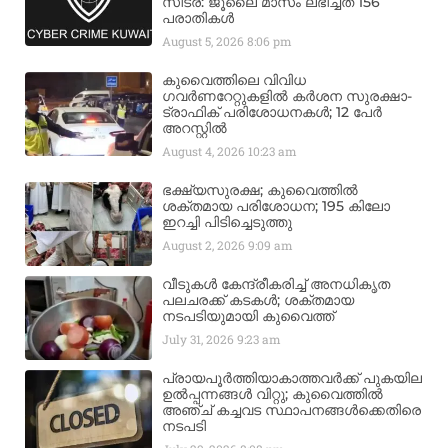
സിട്ര: ജൂലൈ മാസം ലഭിച്ചത് 156
പരാതികൾ
August 5, 2026
8:06 pm
കുവൈത്തിലെ വിവിധ
ഗവർണറേറ്റുകളിൽ കർശന സുരക്ഷാ-
ട്രാഫിക് പരിശോധനകൾ; 12 പേർ
അറസ്റ്റിൽ
August 4, 2026
10:23 am
ഭക്ഷ്യസുരക്ഷ; കുവൈത്തിൽ
ശക്തമായ പരിശോധന; 195 കിലോ
ഇറച്ചി പിടിച്ചെടുത്തു
August 2, 2026
9:09 am
വീടുകൾ കേന്ദ്രീകരിച്ച് അനധികൃത
പലചരക്ക് കടകൾ; ശക്തമായ
നടപടിയുമായി കുവൈത്ത്
July 31, 2026
9:23 am
പ്രായപൂർത്തിയാകാത്തവർക്ക് പുകയില
ഉൽപ്പന്നങ്ങൾ വിറ്റു; കുവൈത്തിൽ
അഞ്ച് കച്ചവട സ്ഥാപനങ്ങൾക്കെതിരെ
നടപടി