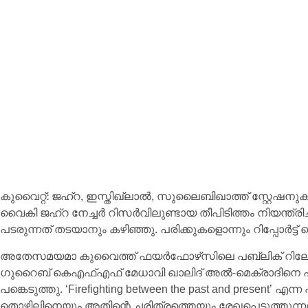
കുവൈറ്റ്: ജഹ്‌റ, ഇസ്തിഖ്‌ലാൽ, സുലൈബിഖാത്ത് സ്റ്റേ
വൈകി ജഹ്‌റ നേച്ചർ റിസർവിലുണ്ടായ തീപിടിത്തം നിയന്ത്രി
പടരുന്നത് തടയാനും കഴിഞ്ഞു. പരിക്കുകളൊന്നും റിപ്പോർട്ട് ചെ
അതേസമയമാ കുവൈത്ത് ഫയർഫോഴ്‌സിലെ പബ്ലിക് റിലേഷൻസ് 
ഗുറൈബ് കെഎഫ്‌എഫ് മേധാവി ഖാലിദ് അൽ-മെക്രാദിനെ പ്രതി
പങ്കെടുത്തു. ‘Firefighting between the past and present’ 
തൊഴിലിനെയും അതിന്റെ ചരിത്രത്തെയും രേഖപ്പെടുത്തുന്ന