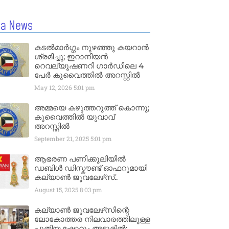
la News
കടൽമാർഗ്ഗം നുഴഞ്ഞു കയറാൻ
ശ്രമിച്ചു; ഇറാനിയൻ
റെവല്യൂഷണറി ഗാർഡിലെ 4
പേർ കുവൈത്തിൽ അറസ്റ്റിൽ
May 12, 2026
5:01 pm
അമ്മയെ കഴുത്തറുത്ത് കൊന്നു;
കുവൈത്തിൽ യുവാവ്
അറസ്റ്റിൽ
September 21, 2025
5:01 pm
ആഭരണ പണിക്കൂലിയിൽ
ഡബിൾ ഡിസ്കൗണ്ട് ഓഫറുമായി
കല്യാൺ ജൂവലേഴ്‌സ്..
August 15, 2025
8:03 pm
കല്യാൺ ജൂവലേഴ്‌സിന്റെ
ലോകോത്തര നിലവാരത്തിലുള്ള
പുതിയ ഷോറൂം അടൂരിൽ;