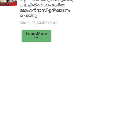
ചലച്ചിത്രതാരം മംമ്താ
മോഹൻദാസ് ഉദ്ഘാടനം
ചെയ്‌തു
March 23, 2025
8:09 am
Load More