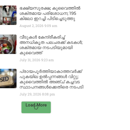
ഭക്ഷ്യസുരക്ഷ; കുവൈത്തിൽ
ശക്തമായ പരിശോധന; 195
കിലോ ഇറച്ചി പിടിച്ചെടുത്തു
August 2, 2026
9:09 am
വീടുകൾ കേന്ദ്രീകരിച്ച്
അനധികൃത പലചരക്ക് കടകൾ;
ശക്തമായ നടപടിയുമായി
കുവൈത്ത്
July 31, 2026
9:23 am
പ്രായപൂർത്തിയാകാത്തവർക്ക്
പുകയില ഉൽപ്പന്നങ്ങൾ വിറ്റു;
കുവൈത്തിൽ അഞ്ച് കച്ചവട
സ്ഥാപനങ്ങൾക്കെതിരെ നടപടി
July 29, 2026
8:08 pm
Load More