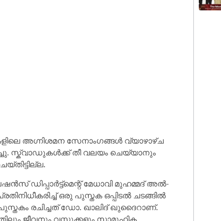
ഷനുകളിലെ അഗ്നിശമന സേനാംഗങ്ങൾ വ്യാഴാഴ്ച
ച്ചു. സ്ക്വാഡുകൾക്ക് തീ വലയം ചെയ്യാനും
യ്തിട്ടില്ല.
ഡിപ്പാർട്ട്‌മെന്റ് മേധാവി മുഹമ്മദ് അൽ-
നിധീകരിച്ച് ഒരു പുസ്തക ഒപ്പിടൽ ചടങ്ങിൽ
എന്ന പുസ്തകം രചിച്ചത് ഡോ. ഖാലിദ് ഖുദൈറാണ്.
തിലും ജീവനും വസ്തുക്കളും സാമൂഹിക