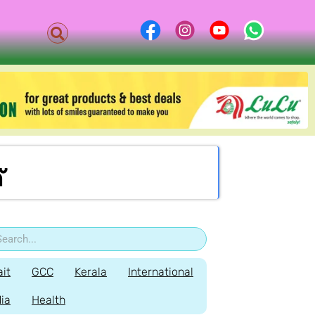
്
it
GCC
Kerala
International
dia
Health