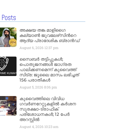
 Posts
അക്ഷയ തങ്ക മാളിഗൈ
കല്യാണ്‍ ജുവലേഴ്‌സിന്‍റെ
ആദ്യ പ്രാദേശിക ബ്രാന്‍ഡ്
August 6, 2026
12:37 pm
സൈബർ തട്ടിപ്പുകൾ;
പൊതുജനങ്ങൾ ജാഗ്രത
പാലിക്കണമെന്ന് കുവൈത്ത്
സിട്ര: ജൂലൈ മാസം ലഭിച്ചത്
156 പരാതികൾ
August 5, 2026
8:06 pm
കുവൈത്തിലെ വിവിധ
ഗവർണറേറ്റുകളിൽ കർശന
സുരക്ഷാ-ട്രാഫിക്
പരിശോധനകൾ; 12 പേർ
അറസ്റ്റിൽ
August 4, 2026
10:23 am