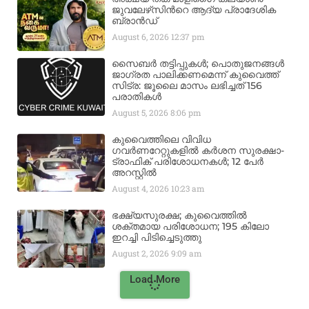
ജുവലേഴ്‌സിന്‍റെ ആദ്യ പ്രാദേശിക
ബ്രാന്‍ഡ്
August 6, 2026
12:37 pm
സൈബർ തട്ടിപ്പുകൾ; പൊതുജനങ്ങൾ
ജാഗ്രത പാലിക്കണമെന്ന് കുവൈത്ത്
സിട്ര: ജൂലൈ മാസം ലഭിച്ചത് 156
പരാതികൾ
August 5, 2026
8:06 pm
കുവൈത്തിലെ വിവിധ
ഗവർണറേറ്റുകളിൽ കർശന സുരക്ഷാ-
ട്രാഫിക് പരിശോധനകൾ; 12 പേർ
അറസ്റ്റിൽ
August 4, 2026
10:23 am
ഭക്ഷ്യസുരക്ഷ; കുവൈത്തിൽ
ശക്തമായ പരിശോധന; 195 കിലോ
ഇറച്ചി പിടിച്ചെടുത്തു
August 2, 2026
9:09 am
Load More