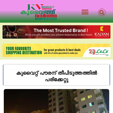
കുവൈറ്റ് പൗരന് തീപിടുത്തത്തിൽ
പരിക്കേറ്റു