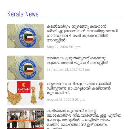
Kerala News
കടൽമാർഗ്ഗം നുഴഞ്ഞു കയറാൻ
ശ്രമിച്ചു; ഇറാനിയൻ റെവല്യൂഷണറി
ഗാർഡിലെ 4 പേർ കുവൈത്തിൽ
അറസ്റ്റിൽ
May 12, 2026
5:01 pm
അമ്മയെ കഴുത്തറുത്ത് കൊന്നു;
കുവൈത്തിൽ യുവാവ് അറസ്റ്റിൽ
September 21, 2025
5:01 pm
ആഭരണ പണിക്കൂലിയിൽ ഡബിൾ
ഡിസ്കൗണ്ട് ഓഫറുമായി കല്യാൺ
ജൂവലേഴ്‌സ്..
August 15, 2025
8:03 pm
കല്യാൺ ജൂവലേഴ്‌സിന്റെ
ലോകോത്തര നിലവാരത്തിലുള്ള പുതിയ
ഷോറൂം അടൂരിൽ; ചലച്ചിത്രതാരം
മംമ്താ മോഹൻദാസ് ഉദ്ഘാടനം
ചെയ്‌തു