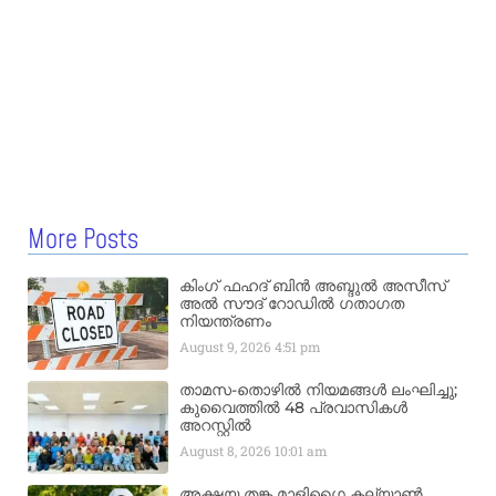
More Posts
കിംഗ് ഫഹദ് ബിൻ അബ്ദുൽ അസീസ്
അൽ സൗദ് റോഡിൽ ഗതാഗത
നിയന്ത്രണം
August 9, 2026
4:51 pm
താമസ-തൊഴിൽ നിയമങ്ങൾ ലംഘിച്ചു;
കുവൈത്തിൽ 48 പ്രവാസികൾ
അറസ്റ്റിൽ
August 8, 2026
10:01 am
അക്ഷയ തങ്ക മാളിഗൈ കല്യാണ്‍