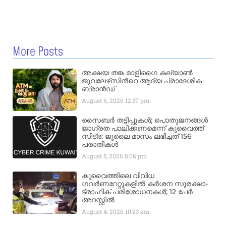
More Posts
അക്ഷയ തങ്ക മാളിഗൈ കല്യാണ്‍
ജുവലേഴ്‌സിന്‍റെ ആദ്യ പ്രാദേശിക
ബ്രാന്‍ഡ്
August 6, 2026
12:37 pm
സൈബർ തട്ടിപ്പുകൾ; പൊതുജനങ്ങൾ
ജാഗ്രത പാലിക്കണമെന്ന് കുവൈത്ത്
സിട്ര: ജൂലൈ മാസം ലഭിച്ചത് 156
പരാതികൾ
August 5, 2026
8:06 pm
കുവൈത്തിലെ വിവിധ
ഗവർണറേറ്റുകളിൽ കർശന സുരക്ഷാ-
ട്രാഫിക് പരിശോധനകൾ; 12 പേർ
അറസ്റ്റിൽ
August 4, 2026
10:23 am