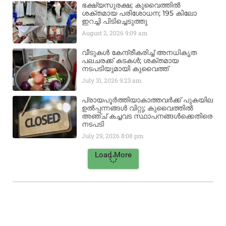
ഭക്ഷ്യസുരക്ഷ; കുവൈത്തിൽ
ശക്തമായ പരിശോധന; 195 കിലോ
ഇറച്ചി പിടിച്ചെടുത്തു
August 2, 2026
9:09 am
വീടുകൾ കേന്ദ്രീകരിച്ച് അനധികൃത
പലചരക്ക് കടകൾ; ശക്തമായ
നടപടിയുമായി കുവൈത്ത്
July 31, 2026
9:23 am
പ്രായപൂർത്തിയാകാത്തവർക്ക് പുകയില
ഉൽപ്പന്നങ്ങൾ വിറ്റു; കുവൈത്തിൽ
അഞ്ച് കച്ചവട സ്ഥാപനങ്ങൾക്കെതിരെ
നടപടി
July 29, 2026
8:08 pm
Load More