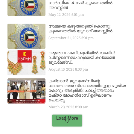
ഗാർഡിലെ 4 പേർ കുവൈത്തിൽ
അറസ്റ്റിൽ
May 12, 2026
5:01 pm
അമ്മയെ കഴുത്തറുത്ത് കൊന്നു;
കുവൈത്തിൽ യുവാവ് അറസ്റ്റിൽ
September 21, 2025
5:01 pm
ആഭരണ പണിക്കൂലിയിൽ ഡബിൾ
ഡിസ്കൗണ്ട് ഓഫറുമായി കല്യാൺ
ജൂവലേഴ്‌സ്..
August 15, 2025
8:03 pm
കല്യാൺ ജൂവലേഴ്‌സിന്റെ
ലോകോത്തര നിലവാരത്തിലുള്ള പുതിയ
ഷോറൂം അടൂരിൽ; ചലച്ചിത്രതാരം
മംമ്താ മോഹൻദാസ് ഉദ്ഘാടനം
ചെയ്‌തു
March 23, 2025
8:09 am
Load More