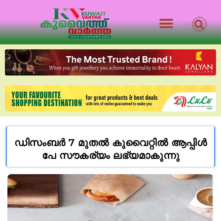
ഡിസംബർ 7 മുതൽ കുവൈറ്റിൽ ആപ്പിൾ
പേ സൗകര്യം ലഭ്യമാകുന്നു