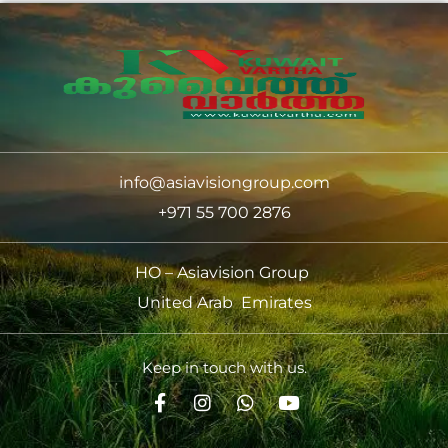
info@asiavisiongroup.com
+971 55 700 2876
HO – Asiavision Group
United Arab Emirates
Keep in touch with us.