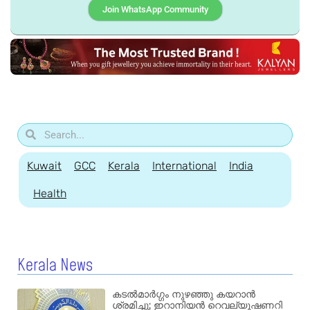
Join WhatsApp Community
Kuwait
GCC
Kerala
International
India
Health
Kerala News
കടൽമാർഗ്ഗം നുഴഞ്ഞു കയറാൻ
ശ്രമിച്ചു; ഇറാനിയൻ റെവല്യൂഷണറി