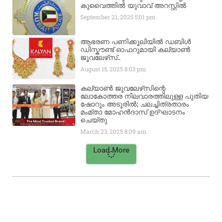
കുവൈത്തിൽ യുവാവ് അറസ്റ്റിൽ
September 21, 2025
5:01 pm
ആഭരണ പണിക്കൂലിയിൽ ഡബിൾ
ഡിസ്കൗണ്ട് ഓഫറുമായി കല്യാൺ
ജൂവലേഴ്‌സ്..
August 15, 2025
8:03 pm
കല്യാൺ ജൂവലേഴ്‌സിന്റെ
ലോകോത്തര നിലവാരത്തിലുള്ള പുതിയ
ഷോറൂം അടൂരിൽ; ചലച്ചിത്രതാരം
മംമ്താ മോഹൻദാസ് ഉദ്ഘാടനം
ചെയ്‌തു
March 23, 2025
8:09 am
Load More