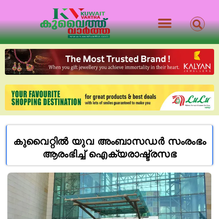
കുവൈറ്റിൽ യുവ അംബാസഡർ സംരംഭം
ആരംഭിച്ച് ഐക്യരാഷ്ട്രസഭ