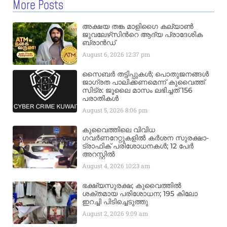
More Posts
അക്ഷയ തങ്ക മാളിഗൈ കല്യാണ്‍
ജുവലേഴ്‌സിന്‍റെ ആദ്യ പ്രാദേശിക
ബ്രാന്‍ഡ്
August 6, 2026
12:37 pm
സൈബർ തട്ടിപ്പുകൾ; പൊതുജനങ്ങൾ
ജാഗ്രത പാലിക്കണമെന്ന് കുവൈത്ത്
സിട്ര: ജൂലൈ മാസം ലഭിച്ചത് 156
പരാതികൾ
August 5, 2026
8:06 pm
കുവൈത്തിലെ വിവിധ
ഗവർണറേറ്റുകളിൽ കർശന സുരക്ഷാ-
ട്രാഫിക് പരിശോധനകൾ; 12 പേർ
അറസ്റ്റിൽ
August 4, 2026
10:23 am
ഭക്ഷ്യസുരക്ഷ; കുവൈത്തിൽ
ശക്തമായ പരിശോധന; 195 കിലോ
ഇറച്ചി പിടിച്ചെടുത്തു
August 2, 2026
9:09 am