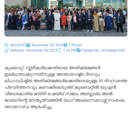
Shanid KS
November 28, 2022
1:50 pm
Updated : November 28, 2022
1:50 PM
Categories :
Uncategorized
കുവൈറ്റ്: സ്ത്രീകൾക്കെതിരായ അതിക്രമങ്ങൾ
ഇല്ലാതാക്കുന്നതിനുള്ള അന്താരാഷ്ട്ര ദിനവും
ലിംഗാധിഷ്ഠിത അതിക്രമങ്ങൾക്കെതിരെയുള്ള 16 ദിവസത്തെ
പ്രവർത്തനവും കണക്കിലെടുത്ത് കുവൈറ്റിൽ യുഎൻ
വിദേശകാര്യ മന്ത്രി ഷെയ്ഖ് സലേം അബ്ദുല്ല അൽ
ജാബറിന്റെ നേതൃത്വത്തിൽ യംഗ് അംബാസഡേഴ്സ് സംരംഭം
ഞായറാഴ്ച ആരംഭിച്ചു.