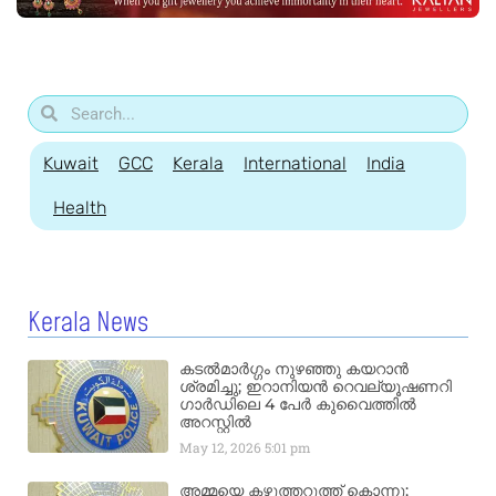
Kuwait
GCC
Kerala
International
India
Health
Kerala News
കടൽമാർഗ്ഗം നുഴഞ്ഞു കയറാൻ
ശ്രമിച്ചു; ഇറാനിയൻ റെവല്യൂഷണറി
ഗാർഡിലെ 4 പേർ കുവൈത്തിൽ
അറസ്റ്റിൽ
May 12, 2026
5:01 pm
അമ്മയെ കഴുത്തറുത്ത് കൊന്നു;