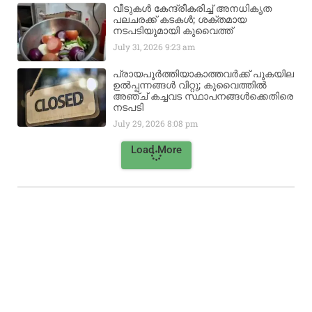
വീടുകൾ കേന്ദ്രീകരിച്ച് അനധികൃത
പലചരക്ക് കടകൾ; ശക്തമായ
നടപടിയുമായി കുവൈത്ത്
July 31, 2026
9:23 am
പ്രായപൂർത്തിയാകാത്തവർക്ക് പുകയില
ഉൽപ്പന്നങ്ങൾ വിറ്റു; കുവൈത്തിൽ
അഞ്ച് കച്ചവട സ്ഥാപനങ്ങൾക്കെതിരെ
നടപടി
July 29, 2026
8:08 pm
Load More