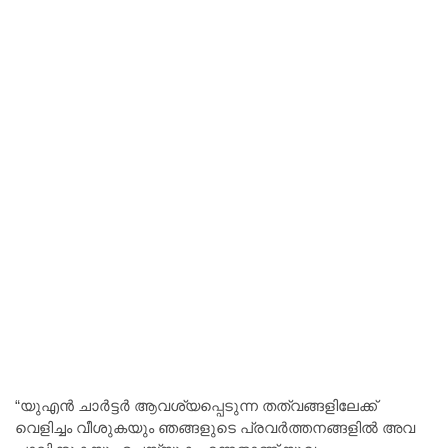
“യുഎൻ ചാർട്ടർ ആവശ്യപ്പെടുന്ന തത്വങ്ങളിലേക്ക്
വെളിച്ചം വീശുകയും ഞങ്ങളുടെ പ്രവർത്തനങ്ങളിൽ അവ