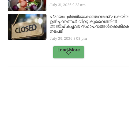
July 31, 2026
9:23 am
പ്രായപൂർത്തിയാകാത്തവർക്ക് പുകയില
ഉൽപ്പന്നങ്ങൾ വിറ്റു; കുവൈത്തിൽ
അഞ്ച് കച്ചവട സ്ഥാപനങ്ങൾക്കെതിരെ
നടപടി
July 29, 2026
8:08 pm
Load More