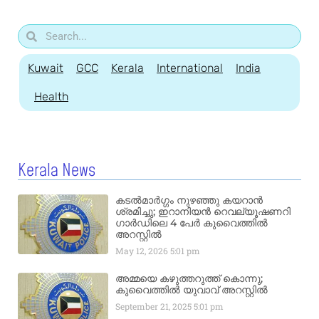
Kuwait
GCC
Kerala
International
India
Health
Kerala News
കടൽമാർഗ്ഗം നുഴഞ്ഞു കയറാൻ
ശ്രമിച്ചു; ഇറാനിയൻ റെവല്യൂഷണറി
ഗാർഡിലെ 4 പേർ കുവൈത്തിൽ
അറസ്റ്റിൽ
May 12, 2026
5:01 pm
അമ്മയെ കഴുത്തറുത്ത് കൊന്നു;
കുവൈത്തിൽ യുവാവ് അറസ്റ്റിൽ
September 21, 2025
5:01 pm