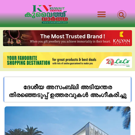
ദേശീയ അസംബ്ലി അടിയന്തര
തിരഞ്ഞെടുപ്പ് ഉത്തരവുകൾ അംഗീകരിച്ചു