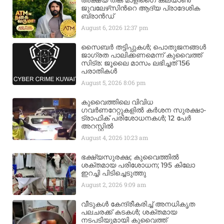
അക്ഷയ തങ്ക മാളിഗൈ കല്യാണ്‍
ജുവലേഴ്‌സിന്‍റെ ആദ്യ പ്രാദേശിക
ബ്രാന്‍ഡ്
August 6, 2026
12:37 pm
സൈബർ തട്ടിപ്പുകൾ; പൊതുജനങ്ങൾ
ജാഗ്രത പാലിക്കണമെന്ന് കുവൈത്ത്
സിട്ര: ജൂലൈ മാസം ലഭിച്ചത് 156
പരാതികൾ
August 5, 2026
8:06 pm
കുവൈത്തിലെ വിവിധ
ഗവർണറേറ്റുകളിൽ കർശന സുരക്ഷാ-
ട്രാഫിക് പരിശോധനകൾ; 12 പേർ
അറസ്റ്റിൽ
August 4, 2026
10:23 am
ഭക്ഷ്യസുരക്ഷ; കുവൈത്തിൽ
ശക്തമായ പരിശോധന; 195 കിലോ
ഇറച്ചി പിടിച്ചെടുത്തു
August 2, 2026
9:09 am
വീടുകൾ കേന്ദ്രീകരിച്ച് അനധികൃത
പലചരക്ക് കടകൾ; ശക്തമായ
നടപടിയുമായി കുവൈത്ത്