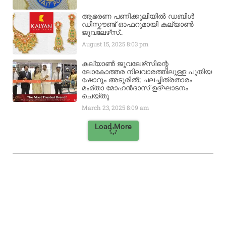
ആഭരണ പണിക്കൂലിയിൽ ഡബിൾ
ഡിസ്കൗണ്ട് ഓഫറുമായി കല്യാൺ
ജൂവലേഴ്‌സ്..
August 15, 2025
8:03 pm
കല്യാൺ ജൂവലേഴ്‌സിന്റെ
ലോകോത്തര നിലവാരത്തിലുള്ള പുതിയ
ഷോറൂം അടൂരിൽ; ചലച്ചിത്രതാരം
മംമ്താ മോഹൻദാസ് ഉദ്ഘാടനം
ചെയ്‌തു
March 23, 2025
8:09 am
Load More