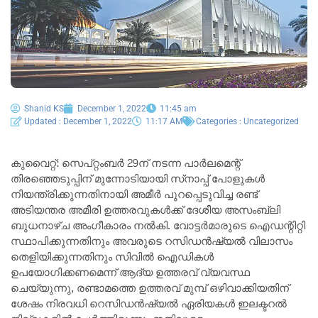
Shanid KS
December 1, 2022
11:45 am
Updated : December 1, 2022
11:17 AM
Categories :
Uncategorized
കുവൈറ്റ്: സെപ്‌റ്റംബർ 29ന് നടന്ന പാർലമെന്റ്
തിരഞ്ഞെടുപ്പിന് മുന്നോടിയായി സ്‌നാപ്പ് പോളുകൾ
നിയന്ത്രിക്കുന്നതിനായി അമീർ പുറപ്പെടുവിച്ച രണ്ട്
അടിയന്തര അമീരി ഉത്തരവുകൾക്ക് ദേശീയ അസംബ്ലി
ബുധനാഴ്ച അംഗീകാരം നൽകി. വോട്ടർമാരുടെ ഐഡന്റിറ്റി
സ്ഥാപിക്കുന്നതിനും അവരുടെ റസിഡൻഷ്യൽ വിലാസം
തെളിയിക്കുന്നതിനും സിവിൽ ഐഡികൾ
ഉപയോഗിക്കണമെന്ന് ആദ്യ ഉത്തരവ് വ്യവസ്ഥ
ചെയ്യുന്നു, രണ്ടാമത്തെ ഉത്തരവ് മുമ്പ് ഒഴിവാക്കിയതിന്
ശേഷം നിരവധി റെസിഡൻഷ്യൽ ഏരിയകൾ ഇലക്ടറൽ