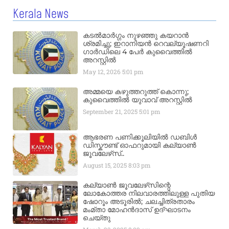
Kerala News
കടൽമാർഗ്ഗം നുഴഞ്ഞു കയറാൻ
ശ്രമിച്ചു; ഇറാനിയൻ റെവല്യൂഷണറി
ഗാർഡിലെ 4 പേർ കുവൈത്തിൽ
അറസ്റ്റിൽ
May 12, 2026
5:01 pm
അമ്മയെ കഴുത്തറുത്ത് കൊന്നു;
കുവൈത്തിൽ യുവാവ് അറസ്റ്റിൽ
September 21, 2025
5:01 pm
ആഭരണ പണിക്കൂലിയിൽ ഡബിൾ
ഡിസ്കൗണ്ട് ഓഫറുമായി കല്യാൺ
ജൂവലേഴ്‌സ്..
August 15, 2025
8:03 pm
കല്യാൺ ജൂവലേഴ്‌സിന്റെ
ലോകോത്തര നിലവാരത്തിലുള്ള പുതിയ
ഷോറൂം അടൂരിൽ; ചലച്ചിത്രതാരം
മംമ്താ മോഹൻദാസ് ഉദ്ഘാടനം
ചെയ്‌തു