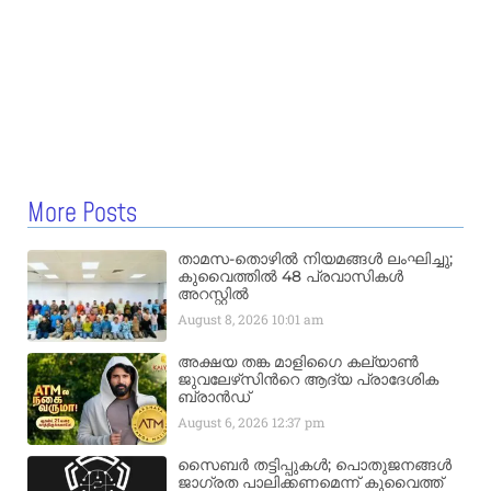
More Posts
താമസ-തൊഴിൽ നിയമങ്ങൾ ലംഘിച്ചു;
കുവൈത്തിൽ 48 പ്രവാസികൾ
അറസ്റ്റിൽ
August 8, 2026
10:01 am
അക്ഷയ തങ്ക മാളിഗൈ കല്യാണ്‍
ജുവലേഴ്‌സിന്‍റെ ആദ്യ പ്രാദേശിക
ബ്രാന്‍ഡ്
August 6, 2026
12:37 pm
സൈബർ തട്ടിപ്പുകൾ; പൊതുജനങ്ങൾ
ജാഗ്രത പാലിക്കണമെന്ന് കുവൈത്ത്