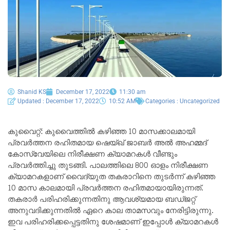
Shanid KS
December 17, 2022
11:30 am
Updated : December 17, 2022
10:52 AM
Categories :
Uncategorized
കുവൈറ്റ്: കുവൈത്തിൽ കഴിഞ്ഞ 10 മാസക്കാലമായി
പ്രവർത്തന രഹിതമായ ഷെയ്ഖ് ജാബർ അൽ അഹമ്മദ്
കോസ്‌വേയിലെ നിരീക്ഷണ ക്യാമറകൾ വീണ്ടും
പ്രവർത്തിച്ചു തുടങ്ങി. പാലത്തിലെ 800 ഓളം നിരീക്ഷണ
ക്യാമറകളാണ് വൈദ്യുത തകരാറിനെ തുടർന്ന് കഴിഞ്ഞ
10 മാസ കാലമായി പ്രവർത്തന രഹിതമായായിരുന്നത്.
തകരാർ പരിഹരിക്കുന്നതിനു ആവശ്യമായ ബഡ്ജറ്റ്
അനുവദിക്കുന്നതിൽ ഏറെ കാല താമസവും നേരിട്ടിരുന്നു.
ഇവ പരിഹരിക്കപ്പെട്ടതിനു ശേഷമാണ് ഇപ്പോൾ ക്യാമറകൾ