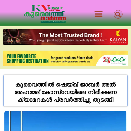
കുവൈത്തിൽ ഷെയ്ഖ് ജാബർ അൽ
അഹമ്മദ് കോസ്‌വേയിലെ നിരീക്ഷണ
ക്യാമറകൾ പ്രവർത്തിച്ചു തുടങ്ങി