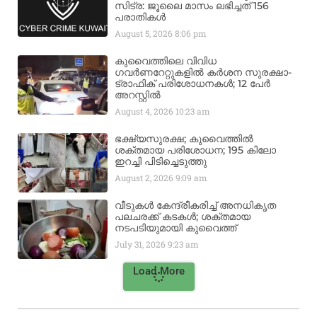
സിട്ര: ജൂലൈ മാസം ലഭിച്ചത് 156
പരാതികൾ
August 5, 2026
8:06 pm
കുവൈത്തിലെ വിവിധ
ഗവർണറേറ്റുകളിൽ കർശന സുരക്ഷാ-
ട്രാഫിക് പരിശോധനകൾ; 12 പേർ
അറസ്റ്റിൽ
August 4, 2026
10:23 am
ഭക്ഷ്യസുരക്ഷ; കുവൈത്തിൽ
ശക്തമായ പരിശോധന; 195 കിലോ
ഇറച്ചി പിടിച്ചെടുത്തു
August 2, 2026
9:09 am
വീടുകൾ കേന്ദ്രീകരിച്ച് അനധികൃത
പലചരക്ക് കടകൾ; ശക്തമായ
നടപടിയുമായി കുവൈത്ത്
July 31, 2026
9:23 am
Load More