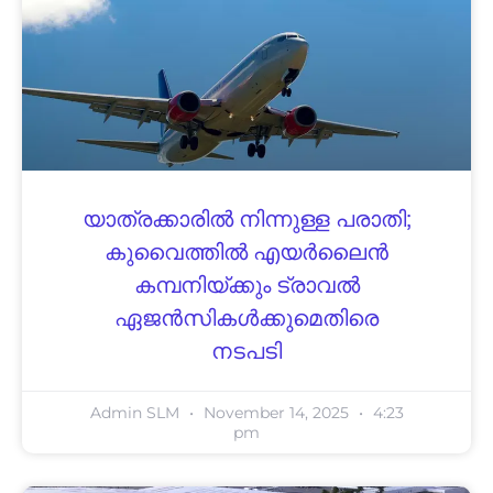
യാത്രക്കാരിൽ നിന്നുള്ള പരാതി;
കുവൈത്തിൽ എയർലൈൻ
കമ്പനിയ്ക്കും ട്രാവൽ
ഏജൻസികൾക്കുമെതിരെ
നടപടി
Admin SLM
November 14, 2025
4:23
pm