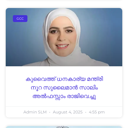
GCC
കുവൈത്ത് ധനകാര്യ മന്ത്രി
നൂറ സുലൈമാൻ സാലിം
അൽഫസ്സാം രാജിവെച്ചു
Admin SLM
August 4, 2025
4:55 pm