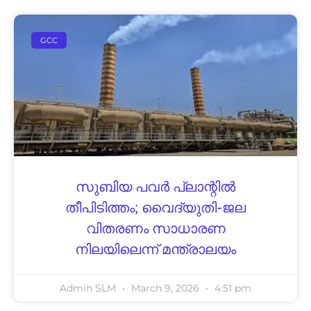
GCC
സുബിയ പവർ പ്ലാന്റിൽ
തീപിടിത്തം; വൈദ്യുതി-ജല
വിതരണം സാധാരണ
നിലയിലെന്ന് മന്ത്രാലയം
Admin SLM
March 9, 2026
4:51 pm