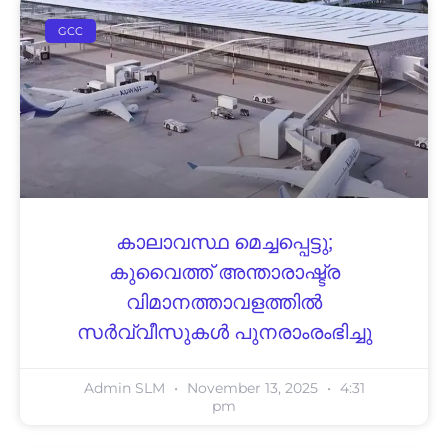
GCC
കാലാവസ്ഥ മെച്ചപ്പെട്ടു;
കുവൈത്ത് അന്താരാഷ്ട്ര
വിമാനത്താവളത്തിൽ
സർവ്വീസുകൾ പുനരാംരംഭിച്ചു
Admin SLM
November 13, 2025
4:31
pm