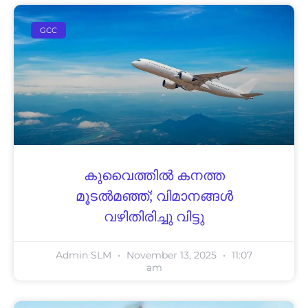
GCC
കുവൈത്തിൽ കനത്ത
മൂടൽമഞ്ഞ്; വിമാനങ്ങൾ
വഴിതിരിച്ചു വിട്ടു
Admin SLM
November 13, 2025
11:07
am