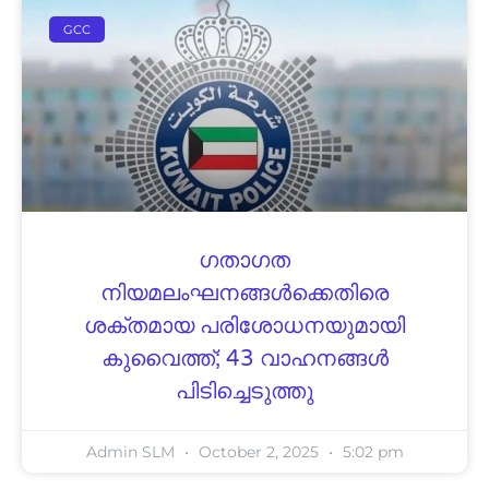
GCC
ഗതാഗത
നിയമലംഘനങ്ങൾക്കെതിരെ
ശക്തമായ പരിശോധനയുമായി
കുവൈത്ത്; 43 വാഹനങ്ങൾ
പിടിച്ചെടുത്തു
Admin SLM
October 2, 2025
5:02 pm