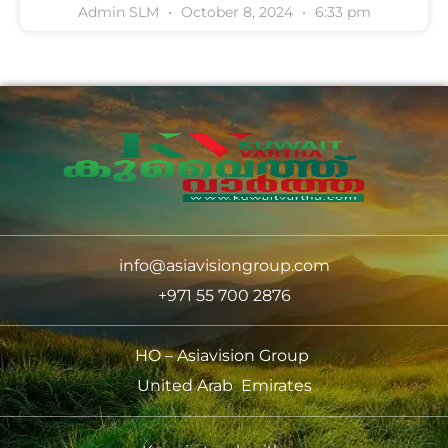
Admin SLM
October 8, 2024
6:33 pm
info@asiavisiongroup.com
+971 55 700 2876
HO – Asiavision Group
United Arab Emirates