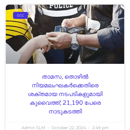
GCC
താമസ, തൊഴിൽ
നിയമലംഘകർക്കെതിരെ
ശക്തമായ നടപടികളുമായി
കുവൈത്ത്; 21,190 പേരെ
നാടുകടത്തി
Admin SLM
October 22, 2024
2:49 pm