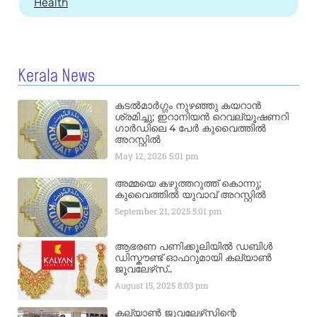
Health
Kerala News
കടൽമാർഗ്ഗം നുഴഞ്ഞു കയറാൻ
ശ്രമിച്ചു; ഇറാനിയൻ റെവല്യൂഷണറി
ഗാർഡിലെ 4 പേർ കുവൈത്തിൽ
അറസ്റ്റിൽ
May 12, 2026
5:01 pm
അമ്മയെ കഴുത്തറുത്ത് കൊന്നു;
കുവൈത്തിൽ യുവാവ് അറസ്റ്റിൽ
September 21, 2025
5:01 pm
ആഭരണ പണിക്കൂലിയിൽ ഡബിൾ
ഡിസ്കൗണ്ട് ഓഫറുമായി കല്യാൺ
ജൂവലേഴ്‌സ്..
August 15, 2025
8:03 pm
കല്യാൺ ജൂവലേഴ്‌സിന്റെ