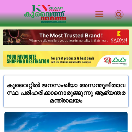
കുവൈറ്റിൽ ജ​ന​സം​ഖ്യാ അ​സ​ന്തു​ലി​താ​വ​
സ്ഥ പ​രി​ഹ​രി​ക്കാനൊരുങ്ങുന്നു ആ​ഭ്യ​ന്ത​ര
മ​ന്ത്രാ​ല​യം