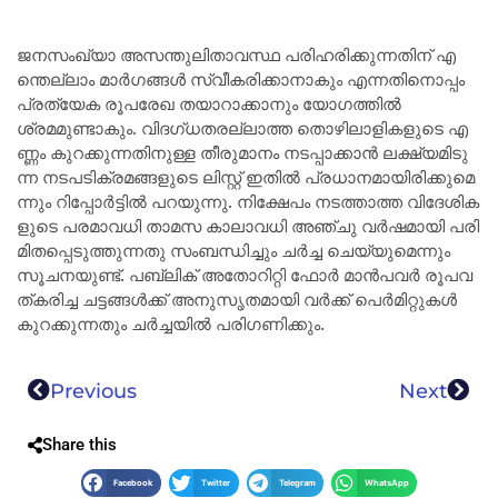
ജ​ന​സം​ഖ്യാ അ​സ​ന്തു​ലി​താ​വ​സ്ഥ പ​രി​ഹ​രി​ക്കു​ന്ന​തി​ന് എ​
ന്തെ​ല്ലാം മാ​ർ​ഗ​ങ്ങ​ൾ സ്വീ​ക​രി​ക്കാ​നാ​കും എ​ന്ന​തി​നൊ​പ്പം
പ്ര​ത്യേ​ക രൂ​പ​രേ​ഖ ത​യാ​റാ​ക്കാ​നും യോ​ഗത്തിൽ
ശ്രമമുണ്ടാകും. ​വി​ദ​ഗ്ധതരല്ലാത്ത തൊ​ഴി​ലാ​ളി​ക​ളു​ടെ എ​
ണ്ണം കു​റ​ക്കു​ന്ന​തി​നു​ള്ള തീ​രു​മാ​നം ന​ട​പ്പാ​ക്കാ​ൻ ല​ക്ഷ്യ​മി​ടു​
ന്ന ന​ട​പ​ടി​ക്ര​മ​ങ്ങ​ളു​ടെ ലി​സ്റ്റ് ഇ​തി​ൽ പ്ര​ധാ​ന​മാ​യി​രി​ക്കു​മെ​
ന്നും റി​പ്പോ​ർ​ട്ടി​ൽ പ​റ​യു​ന്നു. നി​ക്ഷേ​പം ന​ട​ത്താ​ത്ത വി​ദേ​ശി​ക​
ളു​ടെ പ​ര​മാ​വ​ധി താ​മ​സ കാ​ലാ​വ​ധി അ​ഞ്ചു വ​ർ​ഷ​മാ​യി പ​രി​
മി​ത​പ്പെ​ടു​ത്തു​ന്ന​തു സം​ബ​ന്ധി​ച്ചും ച​ർ​ച്ച ചെയ്യുമെന്നും
സൂ​ച​ന​യു​ണ്ട്. പ​ബ്ലി​ക് അ​തോ​റി​റ്റി ഫോ​ർ മാ​ൻ​പ​വ​ർ രൂ​പ​വ​
ത്ക​രി​ച്ച ച​ട്ട​ങ്ങ​ൾ​ക്ക് അ​നു​സൃ​ത​മാ​യി വ​ർ​ക്ക് പെ​ർ​മി​റ്റു​ക​ൾ
കു​റ​ക്കു​ന്ന​തും ചർച്ചയിൽ പ​രി​ഗ​ണി​ക്കും.
Previous
Next
Share this
Facebook
Twitter
Telegram
WhatsApp