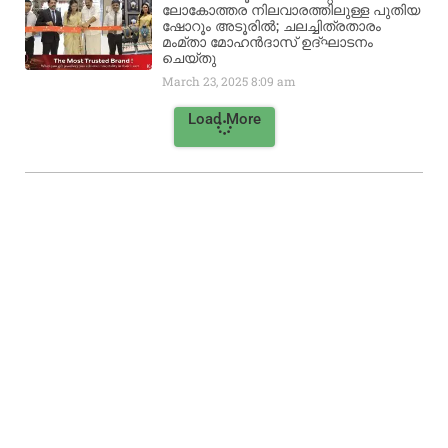
ലോകോത്തര നിലവാരത്തിലുള്ള പുതിയ
ഷോറൂം അടൂരിൽ; ചലച്ചിത്രതാരം
മംമ്താ മോഹൻദാസ് ഉദ്ഘാടനം
ചെയ്‌തു
March 23, 2025
8:09 am
Load More