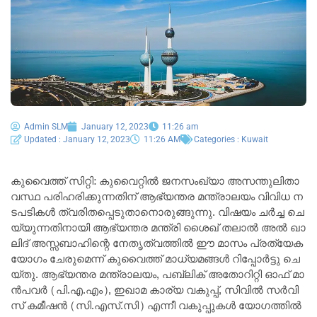
Admin SLM
January 12, 2023
11:26 am
Updated : January 12, 2023
11:26 AM
Categories :
Kuwait
കു​വൈ​ത്ത് സി​റ്റി: കുവൈറ്റിൽ ജ​ന​സം​ഖ്യാ അ​സ​ന്തു​ലി​താ​
വ​സ്ഥ പ​രി​ഹ​രി​ക്കു​ന്ന​തി​ന് ആ​ഭ്യ​ന്ത​ര മ​ന്ത്രാ​ല​യം വി​വി​ധ ന​
ട​പ​ടി​ക​ൾ ത്വ​രി​ത​പ്പെ​ടു​താനൊരുങ്ങുന്നു. വി​ഷ​യം ച​ർ​ച്ച ചെ​
യ്യു​ന്ന​തി​നാ​യി ആ​ഭ്യ​ന്ത​ര മ​ന്ത്രി ശൈ​ഖ് ത​ലാ​ൽ അ​ൽ ഖാ​
ലി​ദ് അ​സ്സ​ബാ​ഹി​ന്റെ നേ​തൃ​ത്വ​ത്തി​ൽ ഈ ​മാ​സം പ്ര​ത്യേ​ക
യോ​ഗം ചേ​രു​മെ​ന്ന് കു​വൈ​ത്ത് മാധ്യമങ്ങൾ റി​പ്പോ​ർ​ട്ടു ചെ​
യ്തു. ആ​ഭ്യ​ന്ത​ര മ​ന്ത്രാ​ല​യം, പ​ബ്ലി​ക് അ​തോ​റി​റ്റി ഓ​ഫ് മാ​
ൻ​പ​വ​ർ (പി.​എ.​എം), ഇ​ഖാ​മ കാ​ര്യ വ​കു​പ്പ്, സി​വി​ൽ സ​ർ​വി​
സ് ക​മീ​ഷ​ൻ (സി.​എ​സ്.​സി) എ​ന്നീ വകുപ്പുകൾ യോ​ഗ​ത്തി​ൽ