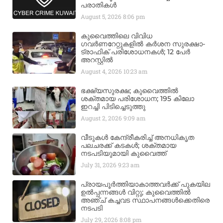
പരാതികൾ
August 5, 2026
8:06 pm
കുവൈത്തിലെ വിവിധ
ഗവർണറേറ്റുകളിൽ കർശന സുരക്ഷാ-
ട്രാഫിക് പരിശോധനകൾ; 12 പേർ
അറസ്റ്റിൽ
August 4, 2026
10:23 am
ഭക്ഷ്യസുരക്ഷ; കുവൈത്തിൽ
ശക്തമായ പരിശോധന; 195 കിലോ
ഇറച്ചി പിടിച്ചെടുത്തു
August 2, 2026
9:09 am
വീടുകൾ കേന്ദ്രീകരിച്ച് അനധികൃത
പലചരക്ക് കടകൾ; ശക്തമായ
നടപടിയുമായി കുവൈത്ത്
July 31, 2026
9:23 am
പ്രായപൂർത്തിയാകാത്തവർക്ക് പുകയില
ഉൽപ്പന്നങ്ങൾ വിറ്റു; കുവൈത്തിൽ
അഞ്ച് കച്ചവട സ്ഥാപനങ്ങൾക്കെതിരെ
നടപടി
July 29, 2026
8:08 pm