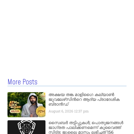
More Posts
അക്ഷയ തങ്ക മാളിഗൈ കല്യാണ്‍
ജുവലേഴ്‌സിന്‍റെ ആദ്യ പ്രാദേശിക
ബ്രാന്‍ഡ്
August 6, 2026
12:37 pm
സൈബർ തട്ടിപ്പുകൾ; പൊതുജനങ്ങൾ
ജാഗ്രത പാലിക്കണമെന്ന് കുവൈത്ത്
സിട്ര: ജൂലൈ മാസം ലഭിച്ചത് 156