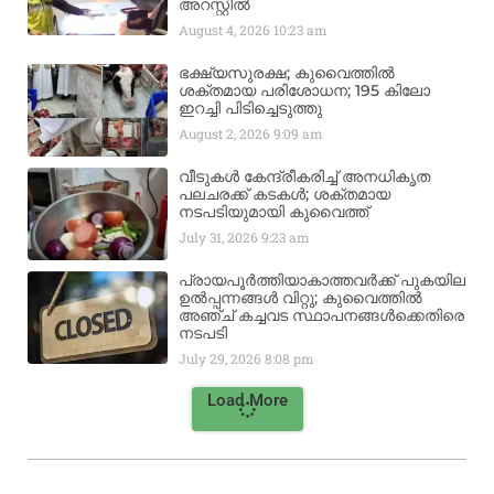
അറസ്റ്റിൽ
August 4, 2026
10:23 am
ഭക്ഷ്യസുരക്ഷ; കുവൈത്തിൽ
ശക്തമായ പരിശോധന; 195 കിലോ
ഇറച്ചി പിടിച്ചെടുത്തു
August 2, 2026
9:09 am
വീടുകൾ കേന്ദ്രീകരിച്ച് അനധികൃത
പലചരക്ക് കടകൾ; ശക്തമായ
നടപടിയുമായി കുവൈത്ത്
July 31, 2026
9:23 am
പ്രായപൂർത്തിയാകാത്തവർക്ക് പുകയില
ഉൽപ്പന്നങ്ങൾ വിറ്റു; കുവൈത്തിൽ
അഞ്ച് കച്ചവട സ്ഥാപനങ്ങൾക്കെതിരെ
നടപടി
July 29, 2026
8:08 pm
Load More