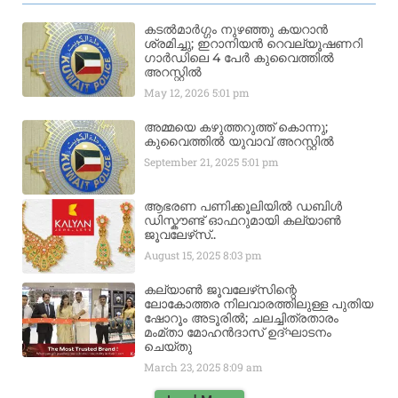
കടൽമാർഗ്ഗം നുഴഞ്ഞു കയറാൻ
ശ്രമിച്ചു; ഇറാനിയൻ റെവല്യൂഷണറി
ഗാർഡിലെ 4 പേർ കുവൈത്തിൽ
അറസ്റ്റിൽ
May 12, 2026
5:01 pm
അമ്മയെ കഴുത്തറുത്ത് കൊന്നു;
കുവൈത്തിൽ യുവാവ് അറസ്റ്റിൽ
September 21, 2025
5:01 pm
ആഭരണ പണിക്കൂലിയിൽ ഡബിൾ
ഡിസ്കൗണ്ട് ഓഫറുമായി കല്യാൺ
ജൂവലേഴ്‌സ്..
August 15, 2025
8:03 pm
കല്യാൺ ജൂവലേഴ്‌സിന്റെ
ലോകോത്തര നിലവാരത്തിലുള്ള പുതിയ
ഷോറൂം അടൂരിൽ; ചലച്ചിത്രതാരം
മംമ്താ മോഹൻദാസ് ഉദ്ഘാടനം
ചെയ്‌തു
March 23, 2025
8:09 am