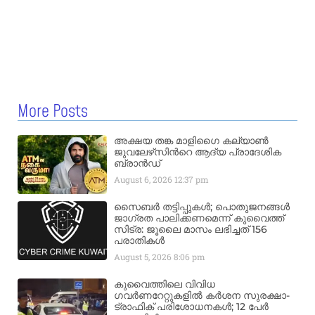
More Posts
അക്ഷയ തങ്ക മാളിഗൈ കല്യാണ്‍
ജുവലേഴ്‌സിന്‍റെ ആദ്യ പ്രാദേശിക
ബ്രാന്‍ഡ്
August 6, 2026
12:37 pm
സൈബർ തട്ടിപ്പുകൾ; പൊതുജനങ്ങൾ
ജാഗ്രത പാലിക്കണമെന്ന് കുവൈത്ത്
സിട്ര: ജൂലൈ മാസം ലഭിച്ചത് 156
പരാതികൾ
August 5, 2026
8:06 pm
കുവൈത്തിലെ വിവിധ
ഗവർണറേറ്റുകളിൽ കർശന സുരക്ഷാ-
ട്രാഫിക് പരിശോധനകൾ; 12 പേർ