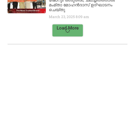
ഷോറൂം അടൂരിൽ; ചലച്ചിത്രതാരം
മംമ്താ മോഹൻദാസ് ഉദ്ഘാടനം
ചെയ്‌തു
March 23, 2025
8:09 am
Load More