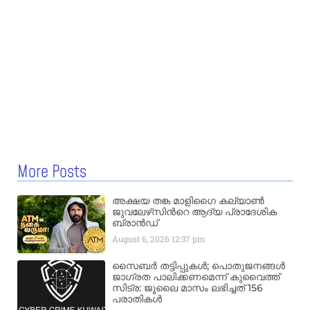
More Posts
അക്ഷയ തങ്ക മാളിഗൈ കല്യാണ്‍
ജുവലേഴ്‌സിന്‍റെ ആദ്യ പ്രാദേശിക
ബ്രാന്‍ഡ്
August 6, 2026
12:37 pm
സൈബർ തട്ടിപ്പുകൾ; പൊതുജനങ്ങൾ
ജാഗ്രത പാലിക്കണമെന്ന് കുവൈത്ത്
സിട്ര: ജൂലൈ മാസം ലഭിച്ചത് 156
പരാതികൾ