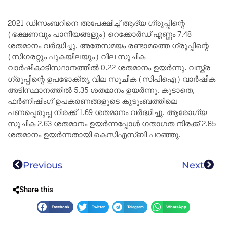
2021 ഡിസംബറിനെ അപേക്ഷിച്ച് ആദ്യ ഗ്രൂപ്പിന്റെ
(ഭക്ഷണവും പാനീയങ്ങളും) റെക്കോർഡ് എണ്ണം 7.48
ശതമാനം വർദ്ധിച്ചു, അതേസമയം രണ്ടാമത്തെ ഗ്രൂപ്പിന്റെ
(സിഗരറ്റും പുകയിലയും) വില സൂചിക
വാർഷികാടിസ്ഥാനത്തിൽ 0.22 ശതമാനം ഉയർന്നു. വസ്ത്ര
ഗ്രൂപ്പിന്റെ ഉപഭോക്തൃ വില സൂചിക (സിപിഐ) വാർഷിക
അടിസ്ഥാനത്തിൽ 5.35 ശതമാനം ഉയർന്നു. കൂടാതെ,
ഫർണിഷിംഗ് ഉപകരണങ്ങളുടെ കുടുംബത്തിലെ
പണപ്പെരുപ്പ നിരക്ക് 1.69 ശതമാനം വർദ്ധിച്ചു. ആരോഗ്യ
സൂചിക 2.63 ശതമാനം ഉയർന്നപ്പോൾ ഗതാഗത നിരക്ക് 2.85
ശതമാനം ഉയർന്നതായി കെസിഎസ്ബി പറഞ്ഞു.
Previous
Next
Share this
Facebook
Twitter
Telegram
WhatsApp