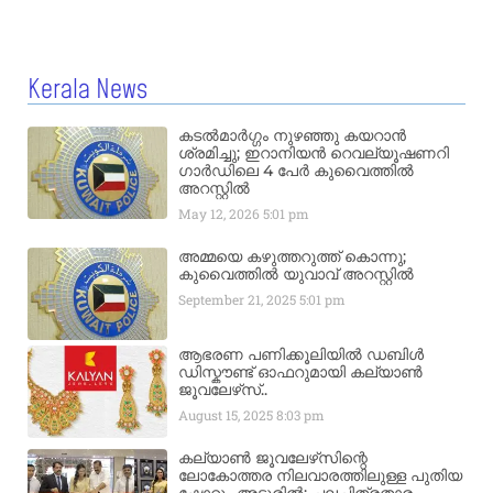
Kerala News
കടൽമാർഗ്ഗം നുഴഞ്ഞു കയറാൻ
ശ്രമിച്ചു; ഇറാനിയൻ റെവല്യൂഷണറി
ഗാർഡിലെ 4 പേർ കുവൈത്തിൽ
അറസ്റ്റിൽ
May 12, 2026
5:01 pm
അമ്മയെ കഴുത്തറുത്ത് കൊന്നു;
കുവൈത്തിൽ യുവാവ് അറസ്റ്റിൽ
September 21, 2025
5:01 pm
ആഭരണ പണിക്കൂലിയിൽ ഡബിൾ
ഡിസ്കൗണ്ട് ഓഫറുമായി കല്യാൺ
ജൂവലേഴ്‌സ്..
August 15, 2025
8:03 pm
കല്യാൺ ജൂവലേഴ്‌സിന്റെ
ലോകോത്തര നിലവാരത്തിലുള്ള പുതിയ