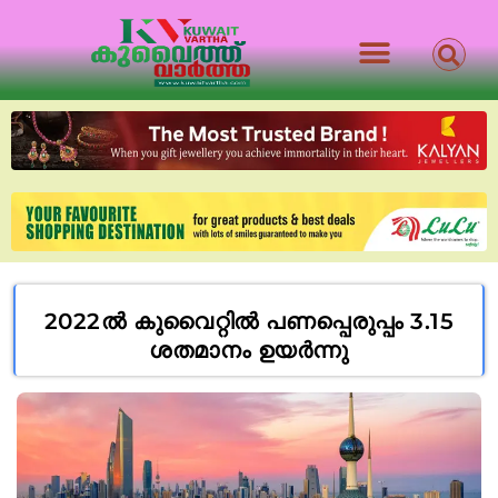
2022ൽ കുവൈറ്റിൽ പണപ്പെരുപ്പം 3.15
ശതമാനം ഉയർന്നു