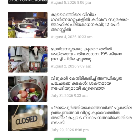
August 5, 2026
8:06 pm
കുവൈത്തിലെ വിവിധ
ഗവർണറേറ്റുകളിൽ കർശന സുരക്ഷാ-
ട്രാഫിക് പരിശോധനകൾ; 12 പേർ
അറസ്റ്റിൽ
August 4, 2026
10:23 am
ഭക്ഷ്യസുരക്ഷ; കുവൈത്തിൽ
ശക്തമായ പരിശോധന; 195 കിലോ
ഇറച്ചി പിടിച്ചെടുത്തു
August 2, 2026
9:09 am
വീടുകൾ കേന്ദ്രീകരിച്ച് അനധികൃത
പലചരക്ക് കടകൾ; ശക്തമായ
നടപടിയുമായി കുവൈത്ത്
July 31, 2026
9:23 am
പ്രായപൂർത്തിയാകാത്തവർക്ക് പുകയില
ഉൽപ്പന്നങ്ങൾ വിറ്റു; കുവൈത്തിൽ
അഞ്ച് കച്ചവട സ്ഥാപനങ്ങൾക്കെതിരെ
നടപടി
July 29, 2026
8:08 pm