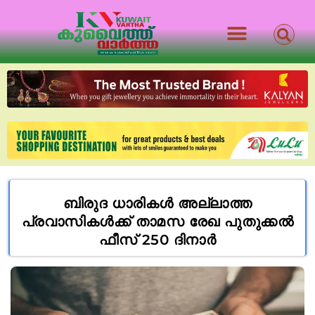
ബിരുദ ധാരികൾ അല്ലാത്ത
പ്രവാസികൾക്ക് താമസ രേഖ പുതുക്കൽ
ഫീസ് 250 ദിനാർ