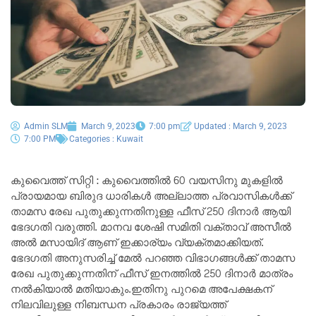
Admin SLM
March 9, 2023
7:00 pm
Updated : March 9, 2023
7:00 PM
Categories :
Kuwait
കുവൈത്ത് സിറ്റി : കുവൈത്തിൽ 60 വയസിനു മുകളിൽ
പ്രായമായ ബിരുദ ധാരികൾ അല്ലാത്ത പ്രവാസികൾക്ക്
താമസ രേഖ പുതുക്കുന്നതിനുള്ള ഫീസ് 250 ദിനാർ ആയി
ഭേദഗതി വരുത്തി. മാനവ ശേഷി സമിതി വക്താവ് അസീൽ
അൽ മസായിദ് ആണ് ഇക്കാര്യം വ്യക്തമാക്കിയത്.
ഭേദഗതി അനുസരിച്ച് മേൽ പറഞ്ഞ വിഭാഗങ്ങൾക്ക് താമസ
രേഖ പുതുക്കുന്നതിന് ഫീസ് ഇനത്തിൽ 250 ദിനാർ മാത്രം
നൽകിയാൽ മതിയാകും.ഇതിനു പുറമെ അപേക്ഷകന്
നിലവിലുള്ള നിബന്ധന പ്രകാരം രാജ്യത്ത്