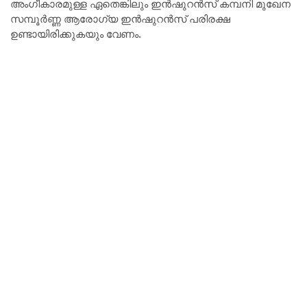
അംഗീകാരമുള്ള ഏതെങ്കിലും ഇൻഷുറൻസ് കമ്പനി മുഖേന
സമ്പൂർണ്ണ ആരോഗ്യ ഇൻഷുറൻസ് പരിരക്ഷ
ഉണ്ടായിരിക്കുകയും വേണം.