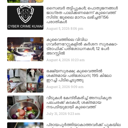
സൈബർ തട്ടിപ്പുകൾ; പൊതുജനങ്ങൾ
ജാഗ്രത പാലിക്കണമെന്ന് കുവൈത്ത്
സിട്ര: ജൂലൈ മാസം ലഭിച്ചത് 156
പരാതികൾ
August 5, 2026
8:06 pm
കുവൈത്തിലെ വിവിധ
ഗവർണറേറ്റുകളിൽ കർശന സുരക്ഷാ-
ട്രാഫിക് പരിശോധനകൾ; 12 പേർ
അറസ്റ്റിൽ
August 4, 2026
10:23 am
ഭക്ഷ്യസുരക്ഷ; കുവൈത്തിൽ
ശക്തമായ പരിശോധന; 195 കിലോ
ഇറച്ചി പിടിച്ചെടുത്തു
August 2, 2026
9:09 am
വീടുകൾ കേന്ദ്രീകരിച്ച് അനധികൃത
പലചരക്ക് കടകൾ; ശക്തമായ
നടപടിയുമായി കുവൈത്ത്
July 31, 2026
9:23 am
പ്രായപൂർത്തിയാകാത്തവർക്ക് പുകയില