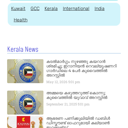
Kuwait
GCC
Kerala
International
India
Health
Kerala News
കടൽമാർഗ്ഗം നുഴഞ്ഞു കയറാൻ
ശ്രമിച്ചു; ഇറാനിയൻ റെവല്യൂഷണറി
ഗാർഡിലെ 4 പേർ കുവൈത്തിൽ
അറസ്റ്റിൽ
May 12, 2026
5:01 pm
അമ്മയെ കഴുത്തറുത്ത് കൊന്നു;
കുവൈത്തിൽ യുവാവ് അറസ്റ്റിൽ
September 21, 2025
5:01 pm
ആഭരണ പണിക്കൂലിയിൽ ഡബിൾ
ഡിസ്കൗണ്ട് ഓഫറുമായി കല്യാൺ
ജൂവലേഴ്‌സ്..