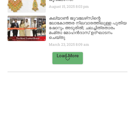
August 15, 2025
8:03 pm
കല്യാൺ ജൂവലേഴ്‌സിന്റെ
ലോകോത്തര നിലവാരത്തിലുള്ള പുതിയ
ഷോറൂം അടൂരിൽ; ചലച്ചിത്രതാരം
മംമ്താ മോഹൻദാസ് ഉദ്ഘാടനം
ചെയ്‌തു
March 23, 2025
8:09 am
Load More