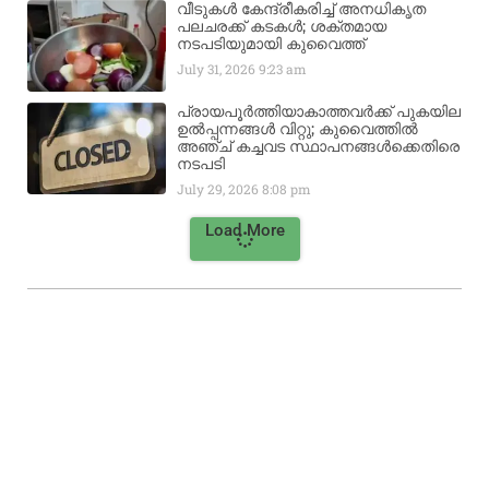
വീടുകൾ കേന്ദ്രീകരിച്ച് അനധികൃത
പലചരക്ക് കടകൾ; ശക്തമായ
നടപടിയുമായി കുവൈത്ത്
July 31, 2026
9:23 am
പ്രായപൂർത്തിയാകാത്തവർക്ക് പുകയില
ഉൽപ്പന്നങ്ങൾ വിറ്റു; കുവൈത്തിൽ
അഞ്ച് കച്ചവട സ്ഥാപനങ്ങൾക്കെതിരെ
നടപടി
July 29, 2026
8:08 pm
Load More