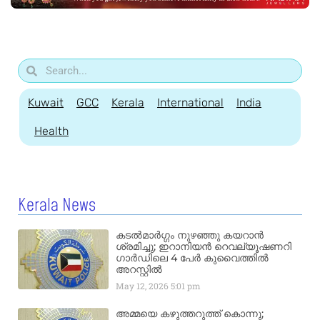
Kuwait
GCC
Kerala
International
India
Health
Kerala News
കടൽമാർഗ്ഗം നുഴഞ്ഞു കയറാൻ
ശ്രമിച്ചു; ഇറാനിയൻ റെവല്യൂഷണറി
ഗാർഡിലെ 4 പേർ കുവൈത്തിൽ
അറസ്റ്റിൽ
May 12, 2026
5:01 pm
അമ്മയെ കഴുത്തറുത്ത് കൊന്നു;