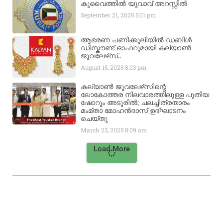
കുവൈത്തിൽ യുവാവ് അറസ്റ്റിൽ
September 21, 2025
5:01 pm
ആഭരണ പണിക്കൂലിയിൽ ഡബിൾ
ഡിസ്കൗണ്ട് ഓഫറുമായി കല്യാൺ
ജൂവലേഴ്‌സ്..
August 15, 2025
8:03 pm
കല്യാൺ ജൂവലേഴ്‌സിന്റെ
ലോകോത്തര നിലവാരത്തിലുള്ള പുതിയ
ഷോറൂം അടൂരിൽ; ചലച്ചിത്രതാരം
മംമ്താ മോഹൻദാസ് ഉദ്ഘാടനം
ചെയ്‌തു
March 23, 2025
8:09 am
Load More