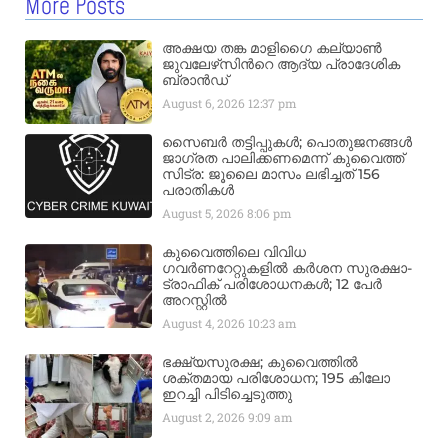
More Posts
അക്ഷയ തങ്ക മാളിഗൈ കല്യാണ്‍
ജുവലേഴ്‌സിന്‍റെ ആദ്യ പ്രാദേശിക
ബ്രാന്‍ഡ്
August 6, 2026
12:37 pm
സൈബർ തട്ടിപ്പുകൾ; പൊതുജനങ്ങൾ
ജാഗ്രത പാലിക്കണമെന്ന് കുവൈത്ത്
സിട്ര: ജൂലൈ മാസം ലഭിച്ചത് 156
പരാതികൾ
August 5, 2026
8:06 pm
കുവൈത്തിലെ വിവിധ
ഗവർണറേറ്റുകളിൽ കർശന സുരക്ഷാ-
ട്രാഫിക് പരിശോധനകൾ; 12 പേർ
അറസ്റ്റിൽ
August 4, 2026
10:23 am
ഭക്ഷ്യസുരക്ഷ; കുവൈത്തിൽ
ശക്തമായ പരിശോധന; 195 കിലോ
ഇറച്ചി പിടിച്ചെടുത്തു
August 2, 2026
9:09 am