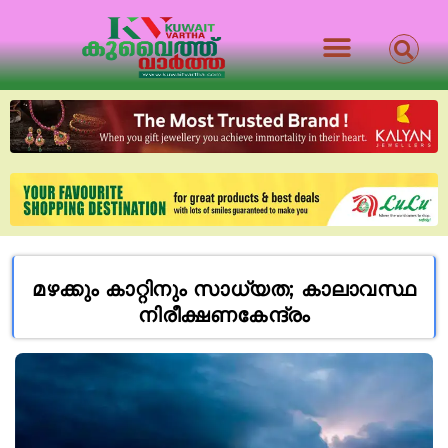
മ​ഴ​ക്കും കാ​റ്റി​നും സാ​ധ്യ​ത; കാ​ലാ​വ​സ്ഥ
നി​രീ​ക്ഷ​ണ​കേ​ന്ദ്രം