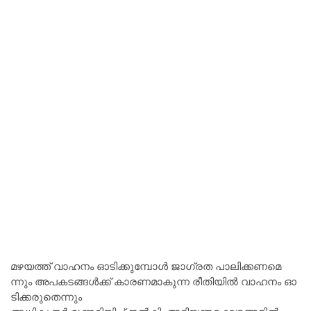
മ​ഴ​യ​ത്ത് വാ​ഹ​നം ഓ​ടി​ക്കു​മ്പോ​ള്‍ ജാ​ഗ്ര​ത പാ​ലി​ക്ക​ണ​മെ​
ന്നും അ​പ​ക​ട​ങ്ങ​ള്‍ക്ക് കാ​ര​ണ​മാ​കു​ന്ന രീ​തി​യി​ല്‍ വാ​ഹ​നം ഓ​
ടി​ക്ക​രു​തെ​ന്നും