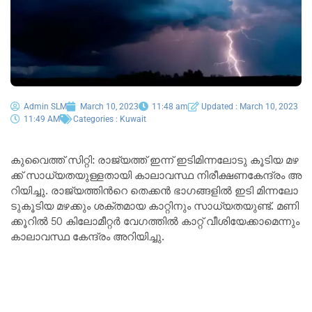
Admin SLM
March 10, 2023
11:48 am
Updated : March 10, 2023
11:49 AM
Categories :
Kuwait
കു​വൈ​ത്ത് സി​റ്റി: രാ​ജ്യ​ത്ത് ഇന്ന് ഇ​ടി​മി​ന്ന​ലോ​ടു കൂ​ടി​യ മ​ഴ​
ക്ക് സാ​ധ്യ​ത​യുള്ളതായി കാ​ലാ​വ​സ്ഥ നി​രീ​ക്ഷ​ണ​കേ​ന്ദ്രം അ​
റി​യി​ച്ചു. രാ​ജ്യ​ത്തി​ന്‍റെ തെ​ക്ക​ന്‍ ഭാ​ഗ​ങ്ങ​ളി​ല്‍ ഇ​ടി മി​ന്ന​ലോ​
ടു​കൂ​ടി​യ മ​ഴ​ക്കും ശ​ക്ത​മാ​യ കാ​റ്റി​നും സാ​ധ്യ​ത​യു​ണ്ട്. മ​ണി​
ക്കൂ​റി​ൽ 50 കി​ലോ​മീ​റ്റ​ർ വേ​ഗ​ത്തി​ൽ കാ​റ്റ് വീ​ശി​യേ​ക്കാ​മെ​ന്നും
കാ​ലാ​വ​സ്ഥ കേ​ന്ദ്രം അ​റി​യി​ച്ചു.