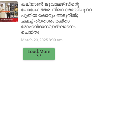
കല്യാൺ ജൂവലേഴ്‌സിന്റെ
ലോകോത്തര നിലവാരത്തിലുള്ള
പുതിയ ഷോറൂം അടൂരിൽ;
ചലച്ചിത്രതാരം മംമ്താ
മോഹൻദാസ് ഉദ്ഘാടനം
ചെയ്‌തു
March 23, 2025
8:09 am
Load More