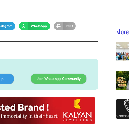
Telegram
WhatsApp
Print
More
up
Join WhatsApp Community