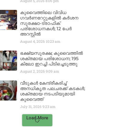
August 5, 2026
8:06 pm
കുവൈത്തിലെ വിവിധ
ഗവർണറേറ്റുകളിൽ കർശന
സുരക്ഷാ-ട്രാഫിക്
പരിശോധനകൾ; 12 പേർ
അറസ്റ്റിൽ
August 4, 2026
10:23 am
ഭക്ഷ്യസുരക്ഷ; കുവൈത്തിൽ
ശക്തമായ പരിശോധന; 195
കിലോ ഇറച്ചി പിടിച്ചെടുത്തു
August 2, 2026
9:09 am
വീടുകൾ കേന്ദ്രീകരിച്ച്
അനധികൃത പലചരക്ക് കടകൾ;
ശക്തമായ നടപടിയുമായി
കുവൈത്ത്
July 31, 2026
9:23 am
Load More