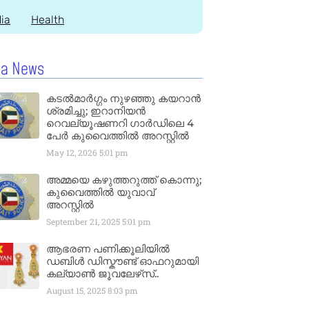
dia
Health
la News
കടൽമാർഗ്ഗം നുഴഞ്ഞു കയറാൻ
ശ്രമിച്ചു; ഇറാനിയൻ
റെവല്യൂഷണറി ഗാർഡിലെ 4
പേർ കുവൈത്തിൽ അറസ്റ്റിൽ
May 12, 2026
5:01 pm
അമ്മയെ കഴുത്തറുത്ത് കൊന്നു;
കുവൈത്തിൽ യുവാവ്
അറസ്റ്റിൽ
September 21, 2025
5:01 pm
ആഭരണ പണിക്കൂലിയിൽ
ഡബിൾ ഡിസ്കൗണ്ട് ഓഫറുമായി
കല്യാൺ ജൂവലേഴ്‌സ്..
August 15, 2025
8:03 pm