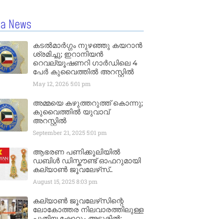
la News
കടൽമാർഗ്ഗം നുഴഞ്ഞു കയറാൻ
ശ്രമിച്ചു; ഇറാനിയൻ
റെവല്യൂഷണറി ഗാർഡിലെ 4
പേർ കുവൈത്തിൽ അറസ്റ്റിൽ
May 12, 2026
5:01 pm
അമ്മയെ കഴുത്തറുത്ത് കൊന്നു;
കുവൈത്തിൽ യുവാവ്
അറസ്റ്റിൽ
September 21, 2025
5:01 pm
ആഭരണ പണിക്കൂലിയിൽ
ഡബിൾ ഡിസ്കൗണ്ട് ഓഫറുമായി
കല്യാൺ ജൂവലേഴ്‌സ്..
August 15, 2025
8:03 pm
കല്യാൺ ജൂവലേഴ്‌സിന്റെ
ലോകോത്തര നിലവാരത്തിലുള്ള
പുതിയ ഷോറൂം അടൂരിൽ;