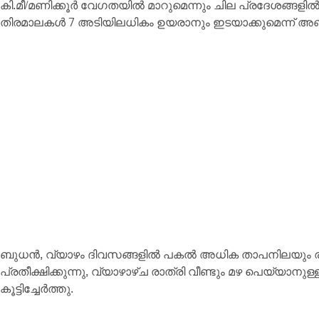
കി.മീ/മണിക്കൂർ വേഗതയിൽ മാറുമെന്നും ചില പ്രദേശങ്ങ
തിരമാലകൾ 7 അടിയിലധികം ഉയരാനും ഇടയാക്കുമെന്ന് 
ബുധൻ, വ്യാഴം ദിവസങ്ങളിൽ പകൽ അധിക താപനിലയും രാത്
പ്രതീക്ഷിക്കുന്നു, വ്യാഴാഴ്ച രാത്രി വീണ്ടും മഴ പെയ്
കൂട്ടിച്ചേർത്തു.