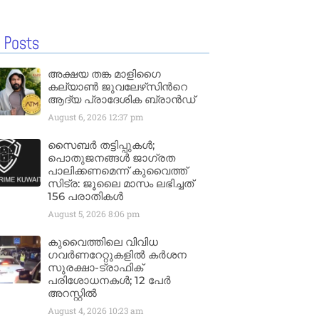
 Posts
അക്ഷയ തങ്ക മാളിഗൈ
കല്യാണ്‍ ജുവലേഴ്‌സിന്‍റെ
ആദ്യ പ്രാദേശിക ബ്രാന്‍ഡ്
August 6, 2026
12:37 pm
സൈബർ തട്ടിപ്പുകൾ;
പൊതുജനങ്ങൾ ജാഗ്രത
പാലിക്കണമെന്ന് കുവൈത്ത്
സിട്ര: ജൂലൈ മാസം ലഭിച്ചത്
156 പരാതികൾ
August 5, 2026
8:06 pm
കുവൈത്തിലെ വിവിധ
ഗവർണറേറ്റുകളിൽ കർശന
സുരക്ഷാ-ട്രാഫിക്
പരിശോധനകൾ; 12 പേർ
അറസ്റ്റിൽ
August 4, 2026
10:23 am