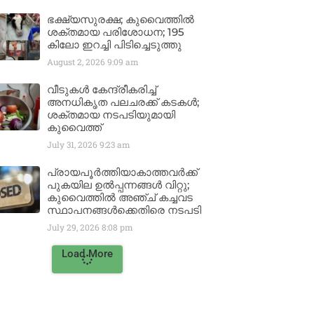
ഭക്ഷ്യസുരക്ഷ; കുവൈത്തിൽ
ശക്തമായ പരിശോധന; 195
കിലോ ഇറച്ചി പിടിച്ചെടുത്തു
August 2, 2026
9:09 am
വീടുകൾ കേന്ദ്രീകരിച്ച്
അനധികൃത പലചരക്ക് കടകൾ;
ശക്തമായ നടപടിയുമായി
കുവൈത്ത്
July 31, 2026
9:23 am
പ്രായപൂർത്തിയാകാത്തവർക്ക്
പുകയില ഉൽപ്പന്നങ്ങൾ വിറ്റു;
കുവൈത്തിൽ അഞ്ച് കച്ചവട
സ്ഥാപനങ്ങൾക്കെതിരെ നടപടി
July 29, 2026
8:08 pm
Load More