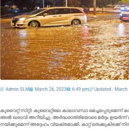
Admin SLM
March 26, 2023
6:49 pm
Updated : March 
കുവൈറ്റ് സിറ്റി: കുവൈറ്റിലെ കാലാവസ്ഥ മെച്ചപ്പെടുമെന
അൽ ഖരാവി അറിയിച്ചു. അർദ്ധരാത്രിയോടെ മർദ്ദം ഉയർന്ന്
നയിക്കുമെന്ന് അദ്ദേഹം വ്യക്തമാക്കി. കാറ്റ് തെക്കുകിഴക്ക് നിന്