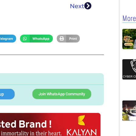
Next
More
Telegram
WhatsApp
Print
up
Join WhatsApp Community