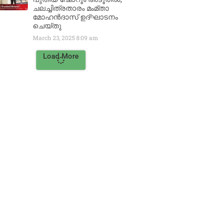
ചലച്ചിത്രതാരം മംമ്താ
മോഹൻദാസ് ഉദ്ഘാടനം
ചെയ്‌തു
March 23, 2025
8:09 am
Load More