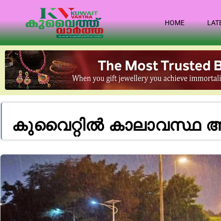
HOME
LAT
കുവൈറ്റിൽ കാലാവസ്ഥ അ