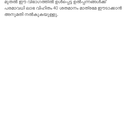
മുതൽ ഈ വിഭാഗത്തിൽ ഉൾപ്പെട്ട ഉൽപ്പന്നങ്ങൾക്ക്
പരമാവധി ലാഭ വിഹിതം 40 ശതമാനം മാത്രമേ ഈടാക്കാൻ
അനുമതി നൽകുകയുള്ളു.