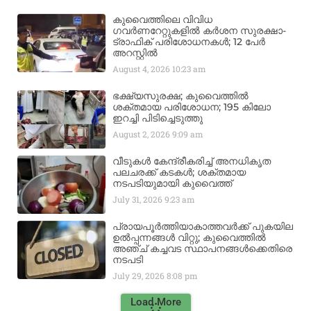
കുവൈത്തിലെ വിവിധ
ഗവർണറേറ്റുകളിൽ കർശന സുരക്ഷാ-
ട്രാഫിക് പരിശോധനകൾ; 12 പേർ
അറസ്റ്റിൽ
August 4, 2026
10:23 am
ഭക്ഷ്യസുരക്ഷ; കുവൈത്തിൽ
ശക്തമായ പരിശോധന; 195 കിലോ
ഇറച്ചി പിടിച്ചെടുത്തു
August 2, 2026
9:09 am
വീടുകൾ കേന്ദ്രീകരിച്ച് അനധികൃത
പലചരക്ക് കടകൾ; ശക്തമായ
നടപടിയുമായി കുവൈത്ത്
July 31, 2026
9:23 am
പ്രായപൂർത്തിയാകാത്തവർക്ക് പുകയില
ഉൽപ്പന്നങ്ങൾ വിറ്റു; കുവൈത്തിൽ
അഞ്ച് കച്ചവട സ്ഥാപനങ്ങൾക്കെതിരെ
നടപടി
July 29, 2026
8:08 pm
Load More