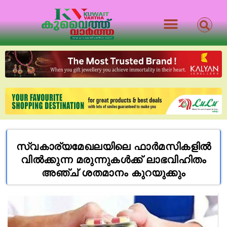
സ്വകാര്യമേഖലയിലെ ഫാർമസികളിൽ
വിൽക്കുന്ന മരുന്നുകൾക്ക് ലാഭവിഹിതം
അഞ്ച് ശതമാനം കുറയുക്കും