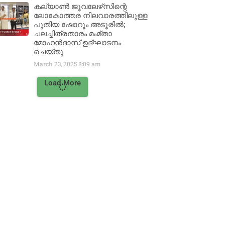
കല്യാൺ ജൂവലേഴ്‌സിന്റെ
ലോകോത്തര നിലവാരത്തിലുള്ള
പുതിയ ഷോറൂം അടൂരിൽ;
ചലച്ചിത്രതാരം മംമ്താ
മോഹൻദാസ് ഉദ്ഘാടനം
ചെയ്‌തു
March 23, 2025
8:09 am
Load More