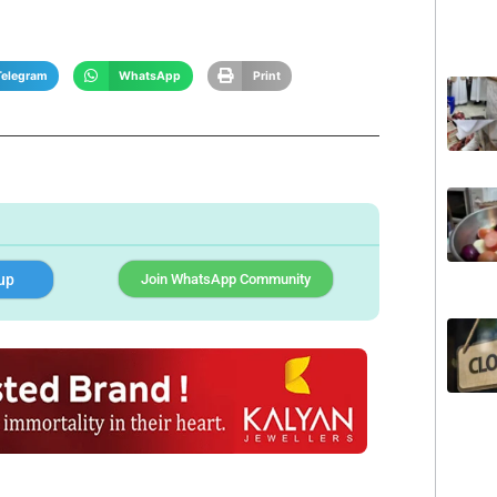
Telegram
WhatsApp
Print
up
Join WhatsApp Community