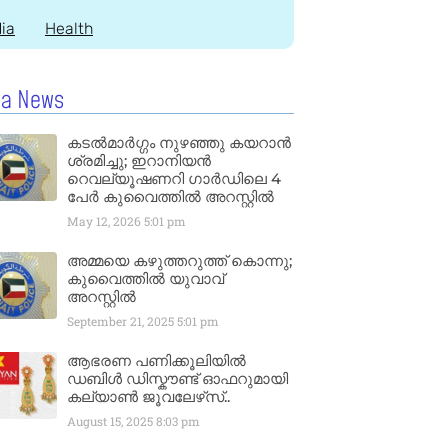
dia
Health
la News
കടൽമാർഗ്ഗം നുഴഞ്ഞു കയറാൻ
ശ്രമിച്ചു; ഇറാനിയൻ
റെവല്യൂഷണറി ഗാർഡിലെ 4
പേർ കുവൈത്തിൽ അറസ്റ്റിൽ
May 12, 2026
5:01 pm
അമ്മയെ കഴുത്തറുത്ത് കൊന്നു;
കുവൈത്തിൽ യുവാവ്
അറസ്റ്റിൽ
September 21, 2025
5:01 pm
ആഭരണ പണിക്കൂലിയിൽ
ഡബിൾ ഡിസ്കൗണ്ട് ഓഫറുമായി
കല്യാൺ ജൂവലേഴ്‌സ്..
August 15, 2025
8:03 pm