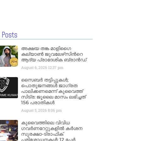
 Posts
അക്ഷയ തങ്ക മാളിഗൈ
കല്യാണ്‍ ജുവലേഴ്‌സിന്‍റെ
ആദ്യ പ്രാദേശിക ബ്രാന്‍ഡ്
August 6, 2026
12:37 pm
സൈബർ തട്ടിപ്പുകൾ;
പൊതുജനങ്ങൾ ജാഗ്രത
പാലിക്കണമെന്ന് കുവൈത്ത്
സിട്ര: ജൂലൈ മാസം ലഭിച്ചത്
156 പരാതികൾ
August 5, 2026
8:06 pm
കുവൈത്തിലെ വിവിധ
ഗവർണറേറ്റുകളിൽ കർശന
സുരക്ഷാ-ട്രാഫിക്
പരിശോധനകൾ; 12 പേർ