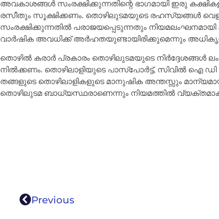
അവകാശങ്ങൾ സംരക്ഷിക്കുന്നതിന്റെ ഭാഗമായി ഇരു കക്ഷികള
രസീതും സൂക്ഷിക്കണം. തൊഴിലുടമയുടെ രഹസ്യങ്ങൾ വെളിപ
സംരക്ഷിക്കുന്നതിൽ പരാജയപ്പെടുന്നതും നിയമലംഘനമായി ക
വാർഷിക അവധിക്ക് അർഹതയുണ്ടായിരിക്കുമെന്നും അധികൃതർ ച
തൊഴിൽ കരാർ പ്രകാരം തൊഴിലുടമയുടെ നിർദ്ദേശങ്ങൾ ലംഘിക്
നിൽക്കണം. തൊഴിലാളിയുടെ പാസ്പോർട്ട്, സിവിൽ ഐ ഡി കാ
തങ്ങളുടെ തൊഴിലാളികളുടെ മാനുഷിക അന്തസ്സും മാന്യമാ
തൊഴിലുടമ ബാധ്യസ്ഥരാണെന്നും നിയമത്തിൽ വ്യക്തമാക്കിയി
Previous