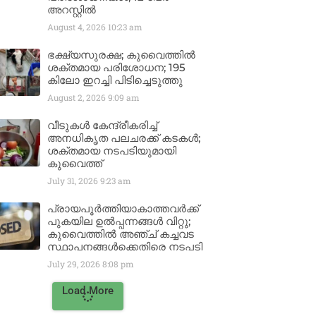
അറസ്റ്റിൽ
August 4, 2026
10:23 am
ഭക്ഷ്യസുരക്ഷ; കുവൈത്തിൽ
ശക്തമായ പരിശോധന; 195
കിലോ ഇറച്ചി പിടിച്ചെടുത്തു
August 2, 2026
9:09 am
വീടുകൾ കേന്ദ്രീകരിച്ച്
അനധികൃത പലചരക്ക് കടകൾ;
ശക്തമായ നടപടിയുമായി
കുവൈത്ത്
July 31, 2026
9:23 am
പ്രായപൂർത്തിയാകാത്തവർക്ക്
പുകയില ഉൽപ്പന്നങ്ങൾ വിറ്റു;
കുവൈത്തിൽ അഞ്ച് കച്ചവട
സ്ഥാപനങ്ങൾക്കെതിരെ നടപടി
July 29, 2026
8:08 pm
Load More