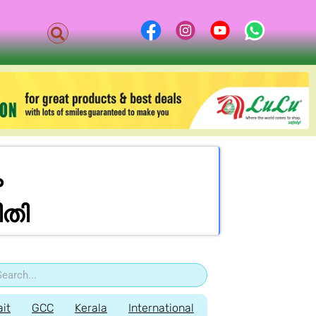
ം
ിതി
it
GCC
Kerala
International