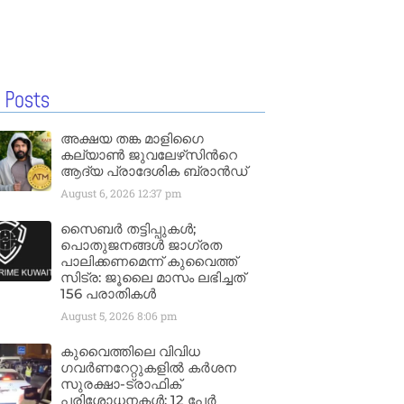
 Posts
അക്ഷയ തങ്ക മാളിഗൈ
കല്യാണ്‍ ജുവലേഴ്‌സിന്‍റെ
ആദ്യ പ്രാദേശിക ബ്രാന്‍ഡ്
August 6, 2026
12:37 pm
സൈബർ തട്ടിപ്പുകൾ;
പൊതുജനങ്ങൾ ജാഗ്രത
പാലിക്കണമെന്ന് കുവൈത്ത്
സിട്ര: ജൂലൈ മാസം ലഭിച്ചത്
156 പരാതികൾ
August 5, 2026
8:06 pm
കുവൈത്തിലെ വിവിധ
ഗവർണറേറ്റുകളിൽ കർശന
സുരക്ഷാ-ട്രാഫിക്
പരിശോധനകൾ; 12 പേർ