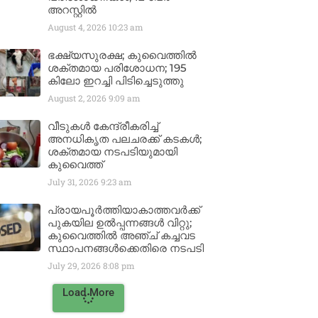
അറസ്റ്റിൽ
August 4, 2026
10:23 am
ഭക്ഷ്യസുരക്ഷ; കുവൈത്തിൽ
ശക്തമായ പരിശോധന; 195
കിലോ ഇറച്ചി പിടിച്ചെടുത്തു
August 2, 2026
9:09 am
വീടുകൾ കേന്ദ്രീകരിച്ച്
അനധികൃത പലചരക്ക് കടകൾ;
ശക്തമായ നടപടിയുമായി
കുവൈത്ത്
July 31, 2026
9:23 am
പ്രായപൂർത്തിയാകാത്തവർക്ക്
പുകയില ഉൽപ്പന്നങ്ങൾ വിറ്റു;
കുവൈത്തിൽ അഞ്ച് കച്ചവട
സ്ഥാപനങ്ങൾക്കെതിരെ നടപടി
July 29, 2026
8:08 pm
Load More