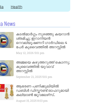
dia
Health
la News
കടൽമാർഗ്ഗം നുഴഞ്ഞു കയറാൻ
ശ്രമിച്ചു; ഇറാനിയൻ
റെവല്യൂഷണറി ഗാർഡിലെ 4
പേർ കുവൈത്തിൽ അറസ്റ്റിൽ
May 12, 2026
5:01 pm
അമ്മയെ കഴുത്തറുത്ത് കൊന്നു;
കുവൈത്തിൽ യുവാവ്
അറസ്റ്റിൽ
September 21, 2025
5:01 pm
ആഭരണ പണിക്കൂലിയിൽ
ഡബിൾ ഡിസ്കൗണ്ട് ഓഫറുമായി
കല്യാൺ ജൂവലേഴ്‌സ്..
August 15, 2025
8:03 pm