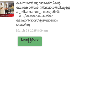
കല്യാൺ ജൂവലേഴ്‌സിന്റെ
ലോകോത്തര നിലവാരത്തിലുള്ള
പുതിയ ഷോറൂം അടൂരിൽ;
ചലച്ചിത്രതാരം മംമ്താ
മോഹൻദാസ് ഉദ്ഘാടനം
ചെയ്‌തു
March 23, 2025
8:09 am
Load More