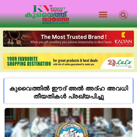
കുവൈത്തിൽ ഈദ് അൽ അദ്ഹ അവധി
തീയതികൾ പ്രഖ്യപിച്ചു