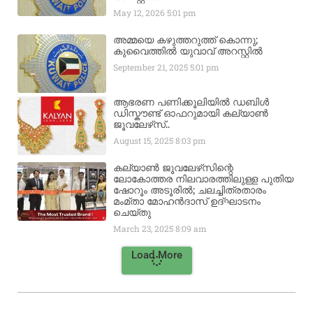
May 12, 2026
5:01 pm
അമ്മയെ കഴുത്തറുത്ത് കൊന്നു;
കുവൈത്തിൽ യുവാവ് അറസ്റ്റിൽ
September 21, 2025
5:01 pm
ആഭരണ പണിക്കൂലിയിൽ ഡബിൾ
ഡിസ്കൗണ്ട് ഓഫറുമായി കല്യാൺ
ജൂവലേഴ്‌സ്..
August 15, 2025
8:03 pm
കല്യാൺ ജൂവലേഴ്‌സിന്റെ
ലോകോത്തര നിലവാരത്തിലുള്ള പുതിയ
ഷോറൂം അടൂരിൽ; ചലച്ചിത്രതാരം
മംമ്താ മോഹൻദാസ് ഉദ്ഘാടനം
ചെയ്‌തു
March 23, 2025
8:09 am
Load More