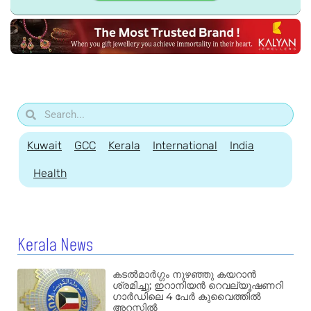
Kuwait
GCC
Kerala
International
India
Health
Kerala News
കടൽമാർഗ്ഗം നുഴഞ്ഞു കയറാൻ
ശ്രമിച്ചു; ഇറാനിയൻ റെവല്യൂഷണറി
ഗാർഡിലെ 4 പേർ കുവൈത്തിൽ
അറസ്റ്റിൽ