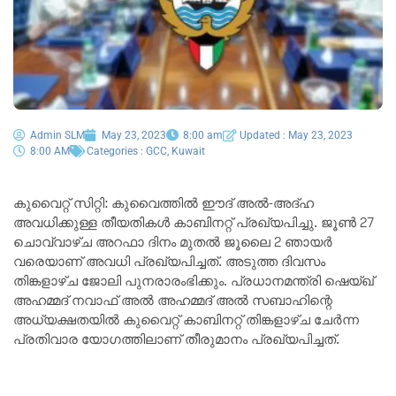
Admin SLM
May 23, 2023
8:00 am
Updated : May 23, 2023
8:00 AM
Categories :
GCC
,
Kuwait
കുവൈറ്റ് സിറ്റി: കുവൈത്തിൽ ഈദ് അൽ-അദ്ഹ
അവധിക്കുള്ള തീയതികൾ കാബിനറ്റ് പ്രഖ്യപിച്ചു. ജൂൺ 27
ചൊവ്വാഴ്ച അറഫാ ദിനം മുതൽ ജൂലൈ 2 ഞായർ
വരെയാണ് അവധി പ്രഖ്യപിച്ചത്. അടുത്ത ദിവസം
തിങ്കളാഴ്ച ജോലി പുനരാരംഭിക്കും. പ്രധാനമന്ത്രി ഷെയ്ഖ്
അഹമ്മദ് നവാഫ് അൽ അഹമ്മദ് അൽ സബാഹിന്റെ
അധ്യക്ഷതയിൽ കുവൈറ്റ് കാബിനറ്റ് തിങ്കളാഴ്ച ചേർന്ന
പ്രതിവാര യോഗത്തിലാണ് തീരുമാനം പ്രഖ്യപിച്ചത്.