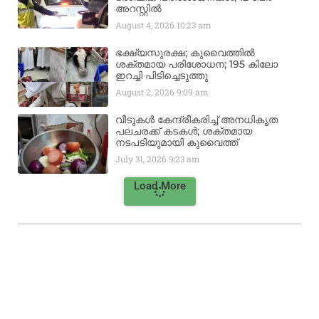
അറസ്റ്റിൽ
August 4, 2026
10:23 am
ഭക്ഷ്യസുരക്ഷ; കുവൈത്തിൽ
ശക്തമായ പരിശോധന; 195 കിലോ
ഇറച്ചി പിടിച്ചെടുത്തു
August 2, 2026
9:09 am
വീടുകൾ കേന്ദ്രീകരിച്ച് അനധികൃത
പലചരക്ക് കടകൾ; ശക്തമായ
നടപടിയുമായി കുവൈത്ത്
July 31, 2026
9:23 am
Load More