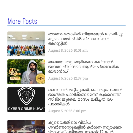
More Posts
താമസ-തൊഴിൽ നിയമങ്ങൾ ലംഘിച്ചു;
കുവൈത്തിൽ 48 പ്രവാസികൾ
അറസ്റ്റിൽ
August 8, 2026
10:01 am
അക്ഷയ തങ്ക മാളിഗൈ കല്യാണ്‍
ജുവലേഴ്‌സിന്‍റെ ആദ്യ പ്രാദേശിക
ബ്രാന്‍ഡ്
August 6, 2026
12:37 pm
സൈബർ തട്ടിപ്പുകൾ; പൊതുജനങ്ങൾ
ജാഗ്രത പാലിക്കണമെന്ന് കുവൈത്ത്
സിട്ര: ജൂലൈ മാസം ലഭിച്ചത് 156
പരാതികൾ
August 5, 2026
8:06 pm
കുവൈത്തിലെ വിവിധ
ഗവർണറേറ്റുകളിൽ കർശന സുരക്ഷാ-
ട്രാഫിക് പരിശോധനകൾ; 12 പേർ