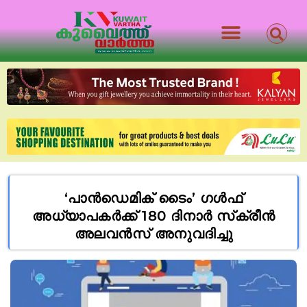
‘പാൻഡെമിക് ടൈം’ ഗൾഫ്
അധ്യാപകർക്ക് 180 ദിനാർ സ്‌ക്രീൻ
അലവൻസ് അനുവദിച്ചു