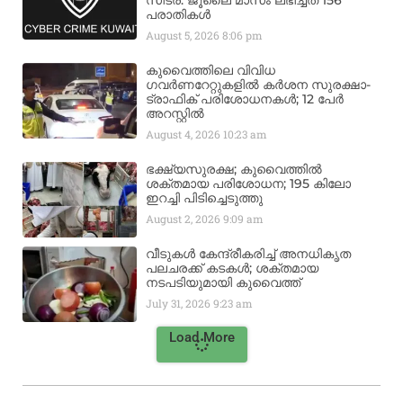
സിട്ര: ജൂലൈ മാസം ലഭിച്ചത് 156
പരാതികൾ
August 5, 2026
8:06 pm
കുവൈത്തിലെ വിവിധ
ഗവർണറേറ്റുകളിൽ കർശന സുരക്ഷാ-
ട്രാഫിക് പരിശോധനകൾ; 12 പേർ
അറസ്റ്റിൽ
August 4, 2026
10:23 am
ഭക്ഷ്യസുരക്ഷ; കുവൈത്തിൽ
ശക്തമായ പരിശോധന; 195 കിലോ
ഇറച്ചി പിടിച്ചെടുത്തു
August 2, 2026
9:09 am
വീടുകൾ കേന്ദ്രീകരിച്ച് അനധികൃത
പലചരക്ക് കടകൾ; ശക്തമായ
നടപടിയുമായി കുവൈത്ത്
July 31, 2026
9:23 am
Load More