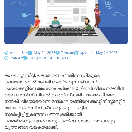
Admin SLM
May 24, 2023
7:46 am
Updated : May 24, 2023
7:46 AM
Categories :
GCC
,
Kuwait
കുവൈറ്റ് സിറ്റി: കൊറോണ പ്രതിസന്ധിയുടെ
കാലഘട്ടത്തിൽ ജോലി ചെയ്തിരുന്ന ജിസിസി
രാജ്യങ്ങളിലെ അധ്യാപകർക്ക് 180 ദിനാർ വീതം സ്‌ക്രീൻ
അലവൻസിന് സിവിൽ സർവീസ് കമ്മീഷൻ അംഗീകാരം
നൽകി. വിദ്യാഭ്യാസ മന്ത്രാലയത്തിലെ അഡ്മിനിസ്ട്രേറ്റീവ്
മേഖല സിഎസ്‌സിക്ക് പേരുകളുടെ പട്ടിക
സമർപ്പിച്ചിട്ടുണ്ടെന്നും അനുമതിക്കായി
കാത്തിരിക്കുകയാണെന്നും കമ്മീഷനുമായി ബന്ധപ്പെട്ട
വൃത്തങ്ങൾ വ്യക്തമാക്കി.