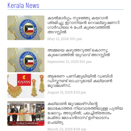
Kerala News
കടൽമാർഗ്ഗം നുഴഞ്ഞു കയറാൻ
ശ്രമിച്ചു; ഇറാനിയൻ റെവല്യൂഷണറി
ഗാർഡിലെ 4 പേർ കുവൈത്തിൽ
അറസ്റ്റിൽ
May 12, 2026
5:01 pm
അമ്മയെ കഴുത്തറുത്ത് കൊന്നു;
കുവൈത്തിൽ യുവാവ് അറസ്റ്റിൽ
September 21, 2025
5:01 pm
ആഭരണ പണിക്കൂലിയിൽ ഡബിൾ
ഡിസ്കൗണ്ട് ഓഫറുമായി കല്യാൺ
ജൂവലേഴ്‌സ്..
August 15, 2025
8:03 pm
കല്യാൺ ജൂവലേഴ്‌സിന്റെ
ലോകോത്തര നിലവാരത്തിലുള്ള പുതിയ
ഷോറൂം അടൂരിൽ; ചലച്ചിത്രതാരം
മംമ്താ മോഹൻദാസ് ഉദ്ഘാടനം
ചെയ്‌തു
March 23, 2025
8:09 am