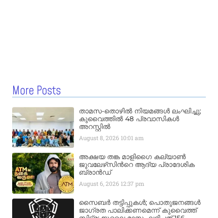
More Posts
താമസ-തൊഴിൽ നിയമങ്ങൾ ലംഘിച്ചു;
കുവൈത്തിൽ 48 പ്രവാസികൾ
അറസ്റ്റിൽ
August 8, 2026
10:01 am
അക്ഷയ തങ്ക മാളിഗൈ കല്യാണ്‍
ജുവലേഴ്‌സിന്‍റെ ആദ്യ പ്രാദേശിക
ബ്രാന്‍ഡ്
August 6, 2026
12:37 pm
സൈബർ തട്ടിപ്പുകൾ; പൊതുജനങ്ങൾ
ജാഗ്രത പാലിക്കണമെന്ന് കുവൈത്ത്