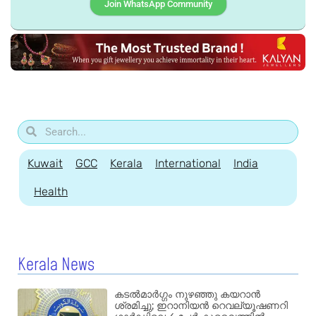
Join WhatsApp Community
Kuwait
GCC
Kerala
International
India
Health
Kerala News
കടൽമാർഗ്ഗം നുഴഞ്ഞു കയറാൻ
ശ്രമിച്ചു; ഇറാനിയൻ റെവല്യൂഷണറി