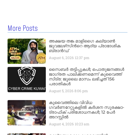
More Posts
അക്ഷയ തങ്ക മാളിഗൈ കല്യാണ്‍
ജുവലേഴ്‌സിന്‍റെ ആദ്യ പ്രാദേശിക
ബ്രാന്‍ഡ്
August 6, 2026
12:37 pm
സൈബർ തട്ടിപ്പുകൾ; പൊതുജനങ്ങൾ
ജാഗ്രത പാലിക്കണമെന്ന് കുവൈത്ത്
സിട്ര: ജൂലൈ മാസം ലഭിച്ചത് 156
പരാതികൾ
August 5, 2026
8:06 pm
കുവൈത്തിലെ വിവിധ
ഗവർണറേറ്റുകളിൽ കർശന സുരക്ഷാ-
ട്രാഫിക് പരിശോധനകൾ; 12 പേർ
അറസ്റ്റിൽ
August 4, 2026
10:23 am