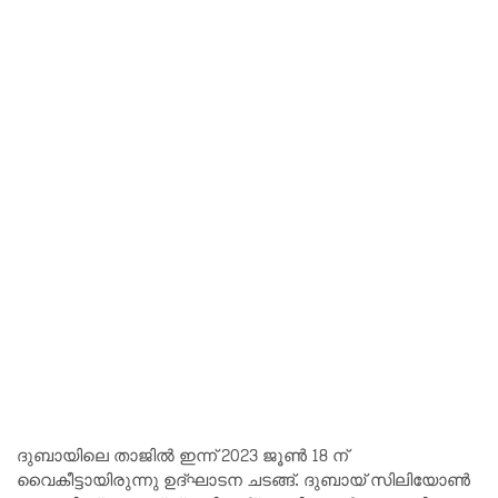
ദുബായിലെ താജിൽ ഇന്ന് 2023 ജൂൺ 18 ന്
വൈകീട്ടായിരുന്നു ഉദ്ഘാടന ചടങ്ങ്. ദുബായ് സിലിയോൺ