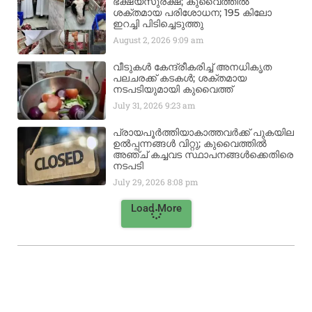
ഭക്ഷ്യസുരക്ഷ; കുവൈത്തിൽ
ശക്തമായ പരിശോധന; 195 കിലോ
ഇറച്ചി പിടിച്ചെടുത്തു
August 2, 2026
9:09 am
വീടുകൾ കേന്ദ്രീകരിച്ച് അനധികൃത
പലചരക്ക് കടകൾ; ശക്തമായ
നടപടിയുമായി കുവൈത്ത്
July 31, 2026
9:23 am
പ്രായപൂർത്തിയാകാത്തവർക്ക് പുകയില
ഉൽപ്പന്നങ്ങൾ വിറ്റു; കുവൈത്തിൽ
അഞ്ച് കച്ചവട സ്ഥാപനങ്ങൾക്കെതിരെ
നടപടി
July 29, 2026
8:08 pm
Load More