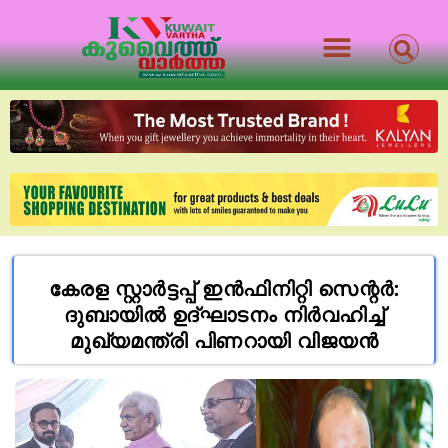
കേരള സ്റ്റാർട്ടപ്പ് ഇൻഫിനിറ്റി സെന്റർ:
ദുബായിൽ ഉദ്‌ഘാടനം നിർവഹിച്ച്
മുഖ്യമന്ത്രി പിണറായി വിജയൻ