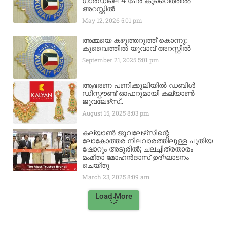
ഗാർഡിലെ 4 പേർ കുവൈത്തിൽ
അറസ്റ്റിൽ
May 12, 2026
5:01 pm
അമ്മയെ കഴുത്തറുത്ത് കൊന്നു;
കുവൈത്തിൽ യുവാവ് അറസ്റ്റിൽ
September 21, 2025
5:01 pm
ആഭരണ പണിക്കൂലിയിൽ ഡബിൾ
ഡിസ്കൗണ്ട് ഓഫറുമായി കല്യാൺ
ജൂവലേഴ്‌സ്..
August 15, 2025
8:03 pm
കല്യാൺ ജൂവലേഴ്‌സിന്റെ
ലോകോത്തര നിലവാരത്തിലുള്ള പുതിയ
ഷോറൂം അടൂരിൽ; ചലച്ചിത്രതാരം
മംമ്താ മോഹൻദാസ് ഉദ്ഘാടനം
ചെയ്‌തു
March 23, 2025
8:09 am
Load More