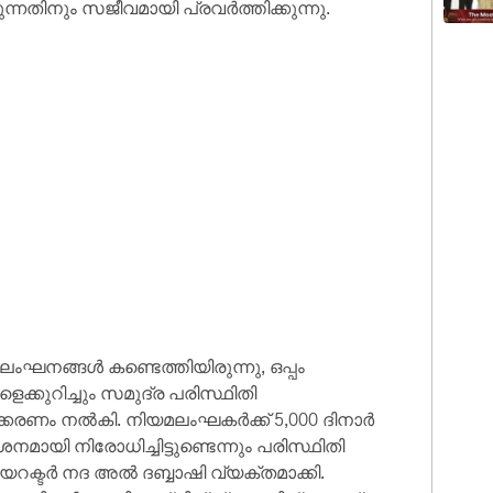
്നതിനും സജീവമായി പ്രവർത്തിക്കുന്നു.
് ലംഘനങ്ങൾ കണ്ടെത്തിയിരുന്നു, ഒപ്പം
കുറിച്ചും സമുദ്ര പരിസ്ഥിതി
ൽക്കരണം നൽകി. നിയമലംഘകർക്ക് 5,000 ദിനാർ
മായി നിരോധിച്ചിട്ടുണ്ടെന്നും പരിസ്ഥിതി
ഡയറക്ടർ നദ അൽ ദബ്ബാഷി വ്യക്തമാക്കി.