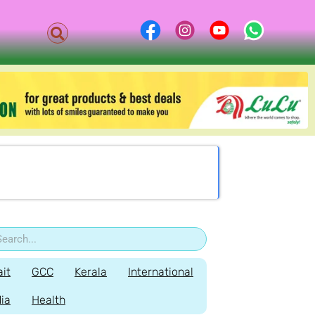
it
GCC
Kerala
International
dia
Health