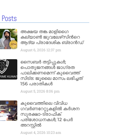
 Posts
അക്ഷയ തങ്ക മാളിഗൈ
കല്യാണ്‍ ജുവലേഴ്‌സിന്‍റെ
ആദ്യ പ്രാദേശിക ബ്രാന്‍ഡ്
August 6, 2026
12:37 pm
സൈബർ തട്ടിപ്പുകൾ;
പൊതുജനങ്ങൾ ജാഗ്രത
പാലിക്കണമെന്ന് കുവൈത്ത്
സിട്ര: ജൂലൈ മാസം ലഭിച്ചത്
156 പരാതികൾ
August 5, 2026
8:06 pm
കുവൈത്തിലെ വിവിധ
ഗവർണറേറ്റുകളിൽ കർശന
സുരക്ഷാ-ട്രാഫിക്
പരിശോധനകൾ; 12 പേർ
അറസ്റ്റിൽ
August 4, 2026
10:23 am