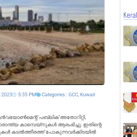
Kera
, 2023
5:35 PM
Categories :
GCC
,
Kuwait
് എൻവയോൺമെന്റ് പബ്ലിക് അതോറിറ്റി,
ത്യ കാമ്പെയ്‌നുകൾ ആരംഭിച്ചു. ഇതിന്റെ
മുകൾ കടൽത്തീരത്ത് പോകുന്നവർക്കിടയിൽ