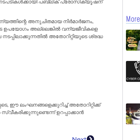
മനടപടികൾക്കായി പബ്ലിക് പ്രോസിക്യൂഷന്
More
ലിന്യത്തിന്റെ അനുചിതമായ നിർമാർജനം,
െ ഉപയോഗം അല്ലെങ്കിൽ വന്യജീവികളെ
വ നടപ്പിലാക്കുന്നതിൽ അതോറിറ്റിയുടെ ശ്രദ്ധ
െ, ഈ ലംഘനങ്ങളെക്കുറിച്ച് അതോറിറ്റിക്ക്
്വീകരിക്കുന്നുണ്ടെന്ന് ഉറപ്പാക്കാൻ
Next