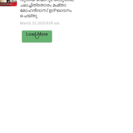
ചലച്ചിത്രതാരം മംമ്താ
മോഹൻദാസ് ഉദ്ഘാടനം
ചെയ്‌തു
March 23, 2025
8:09 am
Load More