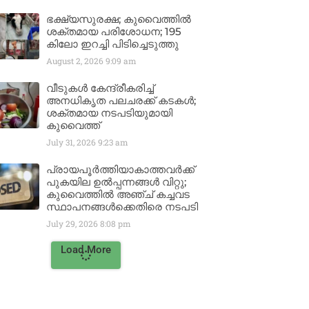
ഭക്ഷ്യസുരക്ഷ; കുവൈത്തിൽ
ശക്തമായ പരിശോധന; 195
കിലോ ഇറച്ചി പിടിച്ചെടുത്തു
August 2, 2026
9:09 am
വീടുകൾ കേന്ദ്രീകരിച്ച്
അനധികൃത പലചരക്ക് കടകൾ;
ശക്തമായ നടപടിയുമായി
കുവൈത്ത്
July 31, 2026
9:23 am
പ്രായപൂർത്തിയാകാത്തവർക്ക്
പുകയില ഉൽപ്പന്നങ്ങൾ വിറ്റു;
കുവൈത്തിൽ അഞ്ച് കച്ചവട
സ്ഥാപനങ്ങൾക്കെതിരെ നടപടി
July 29, 2026
8:08 pm
Load More