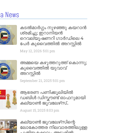
la News
കടൽമാർഗ്ഗം നുഴഞ്ഞു കയറാൻ
ശ്രമിച്ചു; ഇറാനിയൻ
റെവല്യൂഷണറി ഗാർഡിലെ 4
പേർ കുവൈത്തിൽ അറസ്റ്റിൽ
May 12, 2026
5:01 pm
അമ്മയെ കഴുത്തറുത്ത് കൊന്നു;
കുവൈത്തിൽ യുവാവ്
അറസ്റ്റിൽ
September 21, 2025
5:01 pm
ആഭരണ പണിക്കൂലിയിൽ
ഡബിൾ ഡിസ്കൗണ്ട് ഓഫറുമായി
കല്യാൺ ജൂവലേഴ്‌സ്..
August 15, 2025
8:03 pm
കല്യാൺ ജൂവലേഴ്‌സിന്റെ
ലോകോത്തര നിലവാരത്തിലുള്ള
പുതിയ ഷോറൂം അടൂരിൽ;