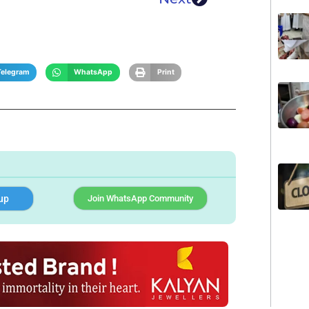
Telegram
WhatsApp
Print
up
Join WhatsApp Community