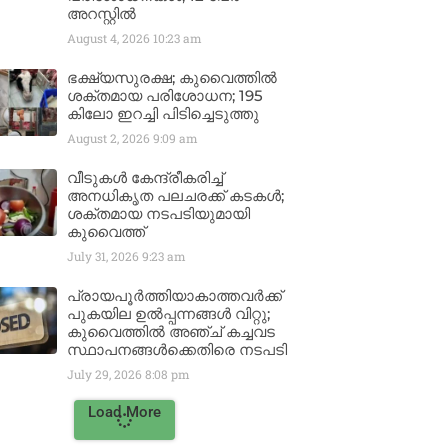
അറസ്റ്റിൽ
August 4, 2026
10:23 am
ഭക്ഷ്യസുരക്ഷ; കുവൈത്തിൽ
ശക്തമായ പരിശോധന; 195
കിലോ ഇറച്ചി പിടിച്ചെടുത്തു
August 2, 2026
9:09 am
വീടുകൾ കേന്ദ്രീകരിച്ച്
അനധികൃത പലചരക്ക് കടകൾ;
ശക്തമായ നടപടിയുമായി
കുവൈത്ത്
July 31, 2026
9:23 am
പ്രായപൂർത്തിയാകാത്തവർക്ക്
പുകയില ഉൽപ്പന്നങ്ങൾ വിറ്റു;
കുവൈത്തിൽ അഞ്ച് കച്ചവട
സ്ഥാപനങ്ങൾക്കെതിരെ നടപടി
July 29, 2026
8:08 pm
Load More