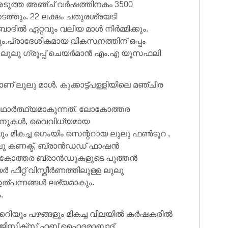
അടുത്ത അഞ്ച് വർഷത്തിനകം 3500
ത്തും. 22 ലക്ഷം ചതുരശ്രയടി
ദിൽ ഏറ്റവും വലിയ മാൾ നിർമ്മിക്കും.
ം.പ്രാദേശികമായ വികസനത്തിന് ഒപ്പം
 ലുലു ഗ്രൂപ്പ് ചെയർമാൻ എം.എ യൂസഫലി
ാണ് ലുലു മാൾ. കുക്കാട്ട്പള്ളിയിലെ മഞ്ചീര
ാഥാർത്ഥ്യമാകുന്നത്. ലോകോത്തര
്ക്രീനുകൾ, വൈവിധ്യമായ
ും മികച്ച ഗെംയിം സെന്ററായ ലുലു ഫൺടൂറ ,
ുലു കണക്ട്, ബ്രാൻഡഡ് ഫാഷൻ
ലോകോത്തര ബ്രാൻഡുകളുടെ പുത്തൻ‌
ഫീറ്റ് വിസ്തീർണത്തിലുള്ള ലുലു
ഉത്പന്നങ്ങൾ ലഭ്യമാകും.
.
്കറിയും പഴങ്ങളും മികച്ച വിലയിൽ കർഷകരിൽ
ോജിസ്റ്റിക്സ് ഹബ്ബ് ഹൈദരാബാദ്