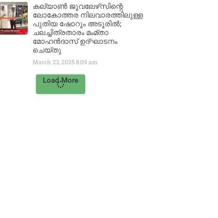
കല്യാൺ ജൂവലേഴ്‌സിന്റെ
ലോകോത്തര നിലവാരത്തിലുള്ള
പുതിയ ഷോറൂം അടൂരിൽ;
ചലച്ചിത്രതാരം മംമ്താ
മോഹൻദാസ് ഉദ്ഘാടനം
ചെയ്‌തു
March 23, 2025
8:09 am
Load More