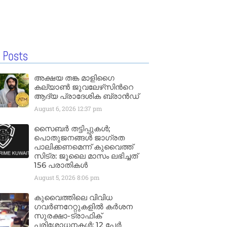
 Posts
അക്ഷയ തങ്ക മാളിഗൈ
കല്യാണ്‍ ജുവലേഴ്‌സിന്‍റെ
ആദ്യ പ്രാദേശിക ബ്രാന്‍ഡ്
August 6, 2026
12:37 pm
സൈബർ തട്ടിപ്പുകൾ;
പൊതുജനങ്ങൾ ജാഗ്രത
പാലിക്കണമെന്ന് കുവൈത്ത്
സിട്ര: ജൂലൈ മാസം ലഭിച്ചത്
156 പരാതികൾ
August 5, 2026
8:06 pm
കുവൈത്തിലെ വിവിധ
ഗവർണറേറ്റുകളിൽ കർശന
സുരക്ഷാ-ട്രാഫിക്
പരിശോധനകൾ; 12 പേർ