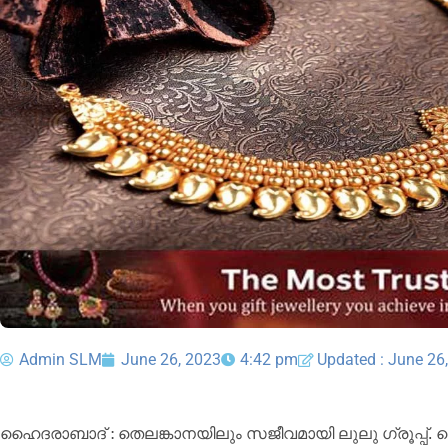
Admin SLM
June 26, 2023
4:42 pm
Updated : June 26
ഹൈദരാബാദ് : തെലങ്കാനയിലും സജീവമായി ലുലു ഗ്രൂപ്പ്. 