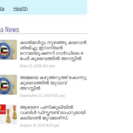
dia
Health
la News
കടൽമാർഗ്ഗം നുഴഞ്ഞു കയറാൻ
ശ്രമിച്ചു; ഇറാനിയൻ
റെവല്യൂഷണറി ഗാർഡിലെ 4
പേർ കുവൈത്തിൽ അറസ്റ്റിൽ
May 12, 2026
5:01 pm
അമ്മയെ കഴുത്തറുത്ത് കൊന്നു;
കുവൈത്തിൽ യുവാവ്
അറസ്റ്റിൽ
September 21, 2025
5:01 pm
ആഭരണ പണിക്കൂലിയിൽ
ഡബിൾ ഡിസ്കൗണ്ട് ഓഫറുമായി
കല്യാൺ ജൂവലേഴ്‌സ്..
August 15, 2025
8:03 pm