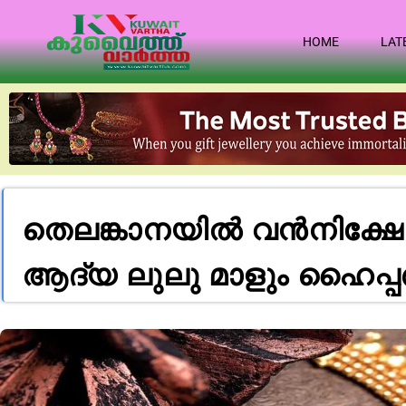
HOME
LAT
തെലങ്കാനയിൽ വൻനിക്ഷേപ
ആദ്യ ലുലു മാളും ഹൈപ്പർമ