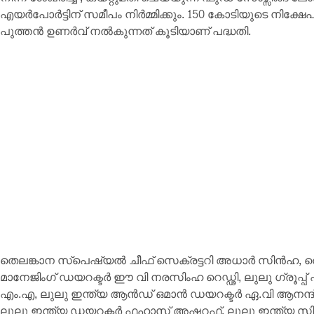
എയർപോർട്ടിന് സമീപം നിർമ്മിക്കും. 150 കോടിയുടെ നിക്ഷ
പുത്തൻ ഉണർവ് നൽകുന്നത് കൂടിയാണ് പദ്ധതി.
തെലങ്കാന സ്‌പെഷ്യൽ ചീഫ് സെക്രട്ടറി അധാർ സിൻഹ, തെ
മാനേജിംഗ് ഡയറക്ടർ ഈ വി നരസിംഹ റെഡ്ഢി, ലുലു ഗ്രൂപ്പ
എം.എ, ലുലു ഇന്ത്യ ആൻഡ് ഒമാൻ ഡയറക്ടർ ഏ.വി ആനന്ദ് 
ലുലു ഇന്ത്യ ഡയറക്ടർ ഫഹാസ് അഷറഫ്, ലുലു ഇന്ത്യ സിഇ