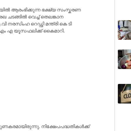
യിൽ ആരംഭിക്കുന്ന ഭക്ഷ്യ സംസ്കരണ
രേഖ ചടങ്ങിൽ വെച്ച് തെലങ്കാന
ി നരസിംഹ റെഡ്ഢി മന്ത്രി കെ ടി
ൻ എം എ യൂസഫലിക്ക്‌ കൈമാറി.
ഗുണകരമായിരുന്നു. നിക്ഷേപപദ്ധതികൾക്ക്