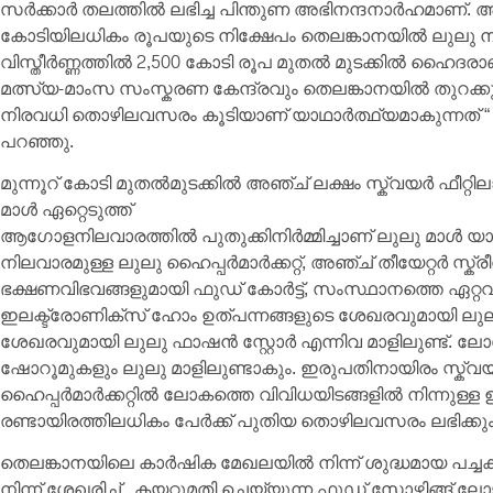
സർക്കാർ തലത്തിൽ ലഭിച്ച പിന്തുണ അഭിനന്ദനാർഹമാണ്. 
കോടിയിലധികം രൂപയുടെ നിക്ഷേപം തെലങ്കാനയിൽ ലുലു നട
വിസ്തീർണ്ണത്തിൽ 2,500 കോടി രൂപ മുതൽ മുടക്കിൽ ഹൈദരാബാ
മത്സ്യ-മാംസ സംസ്കരണ കേന്ദ്രവും തെലങ്കാനയിൽ തുറക്കു
നിരവധി തൊഴിലവസരം കൂടിയാണ് യാഥാർത്ഥ്യമാകുന്നത് “
പറഞ്ഞു.
മുന്നൂറ് കോടി മുതൽമുടക്കിൽ അഞ്ച് ലക്ഷം സ്ക്വയർ ഫീറ്റില
മാൾ ഏറ്റെടുത്ത്
ആഗോളനിലവാരത്തിൽ പുതുക്കിനിർമ്മിച്ചാണ് ലുലു മാൾ യ
നിലവാരമുള്ള ലുലു ഹൈപ്പർമാർക്കറ്റ്, അഞ്ച് തീയേറ്റർ സ
ഭക്ഷണവിഭവങ്ങളുമായി ഫുഡ് കോർട്ട്, സംസ്ഥാനത്തെ ഏറ്റവ
ഇലക്ട്രോണിക്സ് ഹോം ഉത്പന്നങ്ങളുടെ ശേഖരവുമായി ല
ശേഖരവുമായി ലുലു ഫാഷൻ സ്റ്റോർ എന്നിവ മാളിലുണ്ട്. 
ഷോറൂമുകളും ലുലു മാളിലുണ്ടാകും. ഇരുപതിനായിരം സ്ക്വയർ 
ഹൈപ്പർമാർക്കറ്റിൽ ലോകത്തെ വിവിധയിടങ്ങളിൽ നിന്നുള്ള 
രണ്ടായിരത്തിലധികം പേർക്ക് പുതിയ തൊഴിലവസരം ലഭിക്കും
തെലങ്കാനയിലെ കാർഷിക മേഖലയിൽ നിന്ന് ശുദ്ധമായ പച്ചക
നിന്ന് ശേഖരിച്ച് , കയറ്റുമതി ചെയ്യുന്ന ഫുഡ് സോഴ്സിങ്ങ് ല