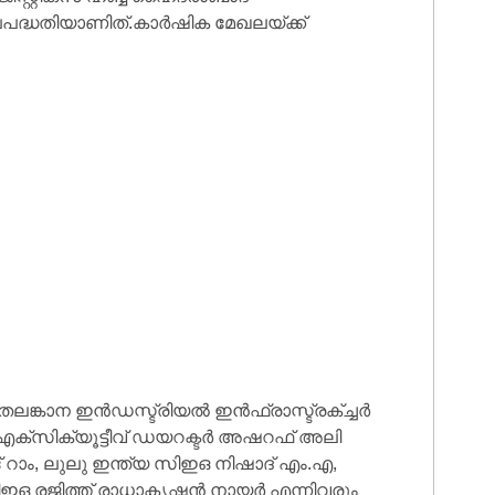
േപപദ്ധതിയാണിത്.കാർഷിക മേഖലയ്ക്ക്
ലങ്കാന ഇൻഡസ്ട്രിയൽ ഇൻഫ്രാസ്ട്രക്ച്ചർ
് എക്സിക്യൂട്ടീവ് ഡയറക്ടർ അഷറഫ് അലി
റാം, ലുലു ഇന്ത്യ സിഇഒ നിഷാദ് എം.എ,
ഒ രജിത്ത് രാധാകൃഷ്ണൻ നായർ എന്നിവരും