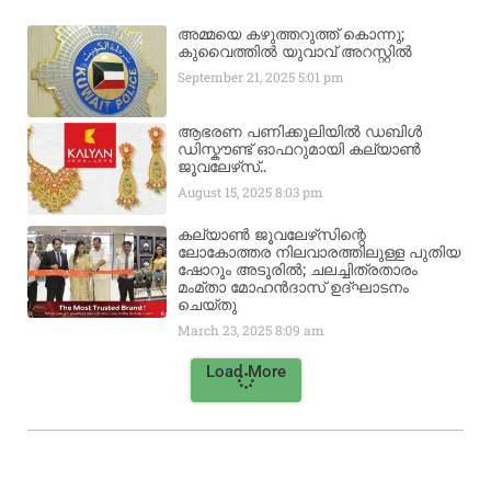
അമ്മയെ കഴുത്തറുത്ത് കൊന്നു;
കുവൈത്തിൽ യുവാവ് അറസ്റ്റിൽ
September 21, 2025
5:01 pm
ആഭരണ പണിക്കൂലിയിൽ ഡബിൾ
ഡിസ്കൗണ്ട് ഓഫറുമായി കല്യാൺ
ജൂവലേഴ്‌സ്..
August 15, 2025
8:03 pm
കല്യാൺ ജൂവലേഴ്‌സിന്റെ
ലോകോത്തര നിലവാരത്തിലുള്ള പുതിയ
ഷോറൂം അടൂരിൽ; ചലച്ചിത്രതാരം
മംമ്താ മോഹൻദാസ് ഉദ്ഘാടനം
ചെയ്‌തു
March 23, 2025
8:09 am
Load More