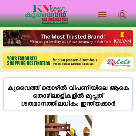
കുവൈത്ത്‌ തൊഴിൽ വിപണിയിലെ ആകെ
തൊഴിലാളികളിൽ മുപ്പത്
ശതമാനത്തിലധികം ഇന്ത്യക്കാർ