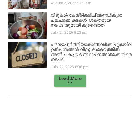
August 2, 2026
9:09 am
വീടുകൾ കേന്ദ്രീകരിച്ച് അനധികൃത
പലചരക്ക് കടകൾ; ശക്തമായ
നടപടിയുമായി കുവൈത്ത്
July 31, 2026
9:23 am
പ്രായപൂർത്തിയാകാത്തവർക്ക് പുകയില
ഉൽപ്പന്നങ്ങൾ വിറ്റു; കുവൈത്തിൽ
അഞ്ച് കച്ചവട സ്ഥാപനങ്ങൾക്കെതിരെ
നടപടി
July 29, 2026
8:08 pm
Load More