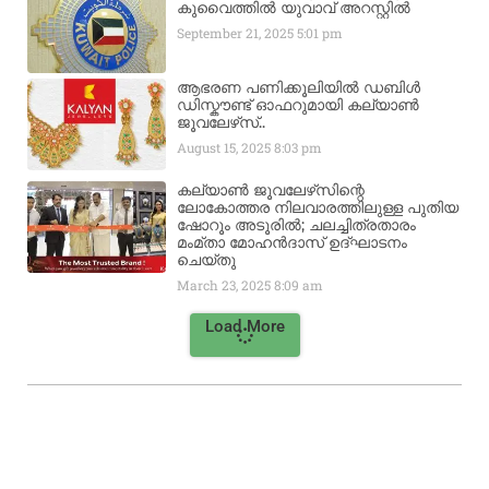
കുവൈത്തിൽ യുവാവ് അറസ്റ്റിൽ
September 21, 2025
5:01 pm
ആഭരണ പണിക്കൂലിയിൽ ഡബിൾ
ഡിസ്കൗണ്ട് ഓഫറുമായി കല്യാൺ
ജൂവലേഴ്‌സ്..
August 15, 2025
8:03 pm
കല്യാൺ ജൂവലേഴ്‌സിന്റെ
ലോകോത്തര നിലവാരത്തിലുള്ള പുതിയ
ഷോറൂം അടൂരിൽ; ചലച്ചിത്രതാരം
മംമ്താ മോഹൻദാസ് ഉദ്ഘാടനം
ചെയ്‌തു
March 23, 2025
8:09 am
Load More