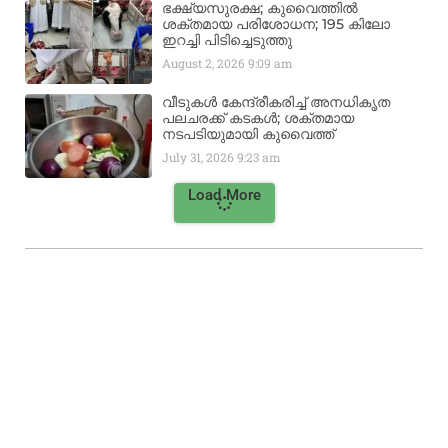
ഭക്ഷ്യസുരക്ഷ; കുവൈത്തിൽ
ശക്തമായ പരിശോധന; 195 കിലോ
ഇറച്ചി പിടിച്ചെടുത്തു
August 2, 2026
9:09 am
വീടുകൾ കേന്ദ്രീകരിച്ച് അനധികൃത
പലചരക്ക് കടകൾ; ശക്തമായ
നടപടിയുമായി കുവൈത്ത്
July 31, 2026
9:23 am
Load More