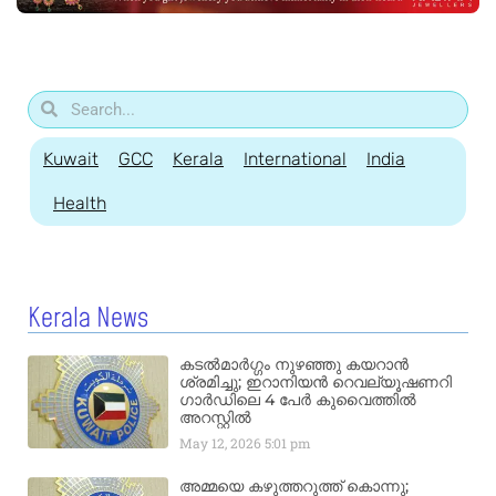
Kuwait
GCC
Kerala
International
India
Health
Kerala News
കടൽമാർഗ്ഗം നുഴഞ്ഞു കയറാൻ
ശ്രമിച്ചു; ഇറാനിയൻ റെവല്യൂഷണറി
ഗാർഡിലെ 4 പേർ കുവൈത്തിൽ
അറസ്റ്റിൽ
May 12, 2026
5:01 pm
അമ്മയെ കഴുത്തറുത്ത് കൊന്നു;