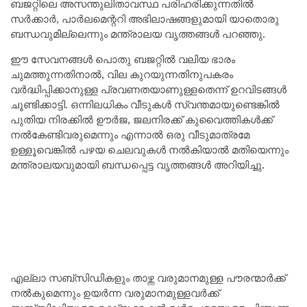
ബജറ്റിലെ അസന്തുലിതാവസ്ഥ പരിഹരിക്കുന്നതിൽ
സർക്കാർ, പാർലമെന്ററി അഭിലാഷങ്ങളുമായി യാതൊരു
ബന്ധവുമില്ലെന്നും മന്ത്രാലയ വൃത്തങ്ങൾ പറഞ്ഞു.
ഈ സേവനങ്ങൾ പൊതു ബജറ്റിൽ വലിയ ഭാരം
ചുമത്തുന്നതിനാൽ, വില കുറയുന്നതിനുപകരം
വർദ്ധിപ്പിക്കാനുള്ള പ്രവണതയാണുള്ളതെന്ന് ഉറവിടങ്ങൾ
ചൂണ്ടിക്കാട്ടി. ഒന്നിലധികം വീടുകൾ സ്വന്തമായുണ്ടെങ്കിൽ
പുതിയ നിരക്കിൽ ഊർജ, ജലനിരക്ക് കുവൈത്തികൾക്ക്
നൽകേണ്ടിവരുമെന്നും എന്നാൽ ഒരു വീടുമാത്രമേ
ഉള്ളൂവെങ്കിൽ പഴയ ചെലവുകൾ നൽകിയാൽ മതിയെന്നും
മന്ത്രാലയവുമായി ബന്ധപ്പെട്ട വൃത്തങ്ങൾ അറിയിച്ചു.
എല്ലാ സബ്‌സിഡികളും താഴ്ന്ന വരുമാനമുള്ള പൗരന്മാർക്ക്
നൽകുമെന്നും ഉയർന്ന വരുമാനമുള്ളവർക്ക്