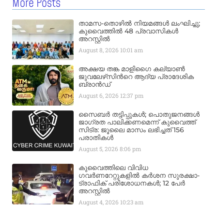
More Posts
താമസ-തൊഴിൽ നിയമങ്ങൾ ലംഘിച്ചു;
കുവൈത്തിൽ 48 പ്രവാസികൾ
അറസ്റ്റിൽ
August 8, 2026
10:01 am
അക്ഷയ തങ്ക മാളിഗൈ കല്യാണ്‍
ജുവലേഴ്‌സിന്‍റെ ആദ്യ പ്രാദേശിക
ബ്രാന്‍ഡ്
August 6, 2026
12:37 pm
സൈബർ തട്ടിപ്പുകൾ; പൊതുജനങ്ങൾ
ജാഗ്രത പാലിക്കണമെന്ന് കുവൈത്ത്
സിട്ര: ജൂലൈ മാസം ലഭിച്ചത് 156
പരാതികൾ
August 5, 2026
8:06 pm
കുവൈത്തിലെ വിവിധ
ഗവർണറേറ്റുകളിൽ കർശന സുരക്ഷാ-
ട്രാഫിക് പരിശോധനകൾ; 12 പേർ
അറസ്റ്റിൽ
August 4, 2026
10:23 am