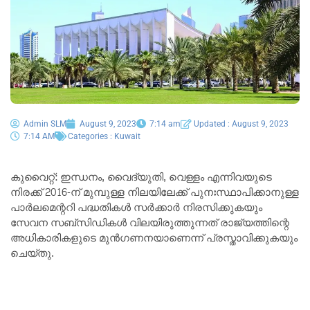
Admin SLM
August 9, 2023
7:14 am
Updated : August 9, 2023
7:14 AM
Categories :
Kuwait
കുവൈറ്റ്: ഇന്ധനം, വൈദ്യുതി, വെള്ളം എന്നിവയുടെ
നിരക്ക് 2016-ന് മുമ്പുള്ള നിലയിലേക്ക് പുനഃസ്ഥാപിക്കാനുള്ള
പാർലമെന്ററി പദ്ധതികൾ സർക്കാർ നിരസിക്കുകയും
സേവന സബ്‌സിഡികൾ വിലയിരുത്തുന്നത് രാജ്യത്തിന്റെ
അധികാരികളുടെ മുൻ‌ഗണനയാണെന്ന് പ്രസ്താവിക്കുകയും
ചെയ്തു.