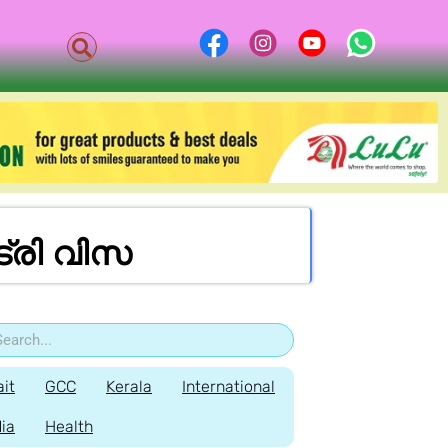
​ട്രി വി​സ
it
GCC
Kerala
International
dia
Health