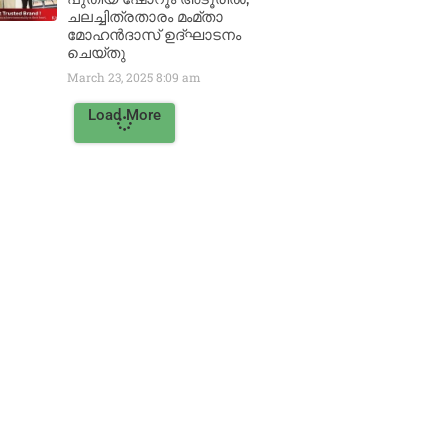
ചലച്ചിത്രതാരം മംമ്താ
മോഹൻദാസ് ഉദ്ഘാടനം
ചെയ്‌തു
March 23, 2025
8:09 am
Load More