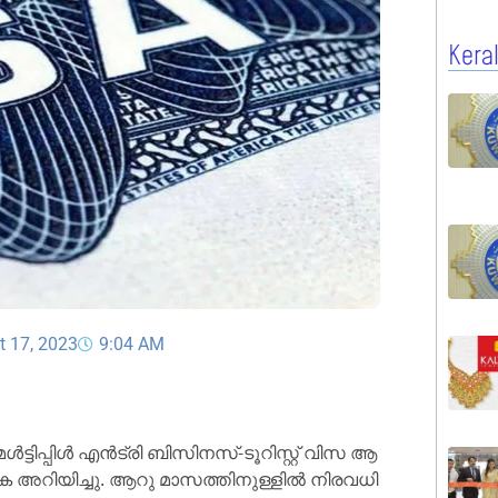
Kera
t 17, 2023
9:04 AM
ട്ടി​പ്പി​ൾ എ​ൻ​ട്രി ബി​സി​ന​സ്-​ടൂ​റി​സ്റ്റ് വി​സ ആ​
റി​യി​ച്ചു. ആ​റു മാ​സ​ത്തി​നു​ള്ളി​ൽ നി​ര​വ​ധി