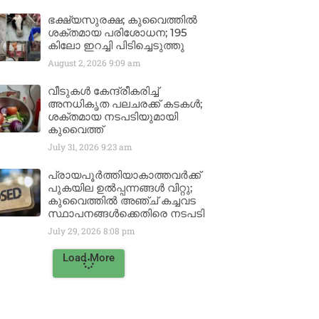
ഭക്ഷ്യസുരക്ഷ; കുവൈത്തിൽ
ശക്തമായ പരിശോധന; 195
കിലോ ഇറച്ചി പിടിച്ചെടുത്തു
August 2, 2026
9:09 am
വീടുകൾ കേന്ദ്രീകരിച്ച്
അനധികൃത പലചരക്ക് കടകൾ;
ശക്തമായ നടപടിയുമായി
കുവൈത്ത്
July 31, 2026
9:23 am
പ്രായപൂർത്തിയാകാത്തവർക്ക്
പുകയില ഉൽപ്പന്നങ്ങൾ വിറ്റു;
കുവൈത്തിൽ അഞ്ച് കച്ചവട
സ്ഥാപനങ്ങൾക്കെതിരെ നടപടി
July 29, 2026
8:08 pm
Load More