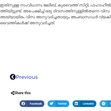
ഇ​തി​നു​ള്ള സം​വി​ധാ​നം ജ​ലീ​ബ്, കു​വൈ​ത്ത് സി​റ്റി, ഫ​ഹാ​ഹീ​ൽ പാ
ത്തി​യി​ട്ടു​ണ്ട്. അ​പേ​ക്ഷി​ച്ച് ഒ​രു ദി​വ​സ​ത്തി​നു​ള്ളി​ൽത​ന്നെ വി
അ​യ്യാ​യി​രം വി​സ അ​നു​വ​ദി​ച്ച​താ​യും അം​ബാ​സ​ഡ​ർ വ്യക്ത
വൈ​ത്തി​ക​ൾക്ക് അ​നു​വ​ദി​ച്ച​ത്.
Previous
Share this
Facebook
Twitter
LinkedIn