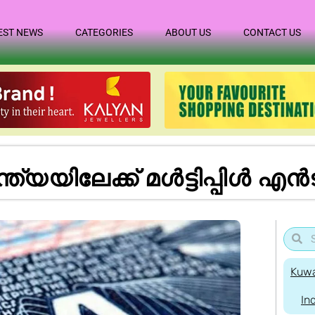
EST NEWS
CATEGORIES
ABOUT US
CONTACT US
ത്യ​യി​ലേ​ക്ക് മ​ൾ​ട്ടി​പ്പി​ൾ എ​ൻ
Kuwa
In