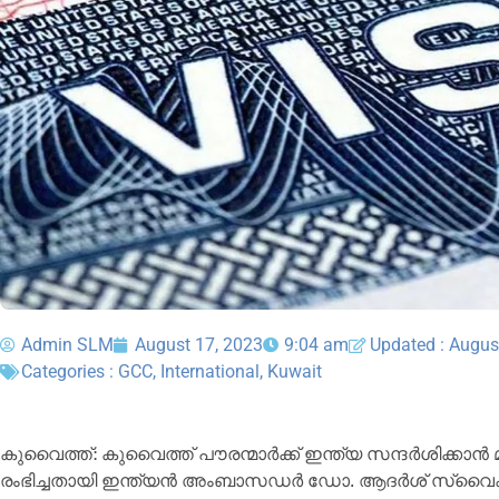
Admin SLM
August 17, 2023
9:04 am
Updated : Augus
Categories :
GCC
,
International
,
Kuwait
കു​വൈ​ത്ത്: കു​വൈ​ത്ത് പൗ​ര​ന്മാ​ർ​ക്ക് ഇ​ന്ത്യ സ​ന്ദ​ർ​ശി​ക്കാ​ൻ മ​ൾ​
രം​ഭി​ച്ച​താ​യി ഇ​ന്ത്യ​ൻ അം​ബാ​സ​ഡ​ർ ഡോ. ​ആ​ദ​ർശ് സ്വൈ​ക അ​