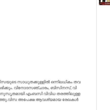
ി​സ​യു​ടെ സാ​ധു​ത​ക്കു​ള്ളി​ൽ ഒ​ന്നി​ല​ധി​കം ത​വ​
ലഭിക്കും. വി​നോ​ദ​സ​ഞ്ചാ​രം, ബി​സി​ന​സ്, വി​
​നു​സൃ​ത​മാ​യി എം​ബ​സി വി​വി​ധ ത​ര​ത്തി​ലു​ള്ള
റ​ഞ്ഞു.വി​സ അ​പേ​ക്ഷ ആ​വ​ശ്യ​മാ​യ രേ​ഖ​ക​ൾ