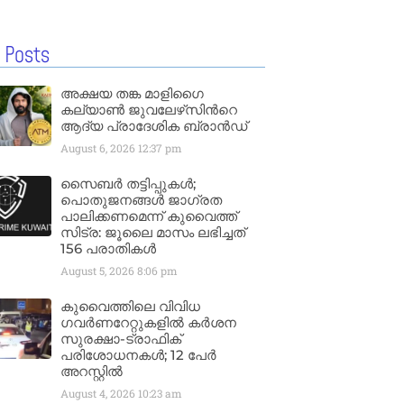
 Posts
അക്ഷയ തങ്ക മാളിഗൈ
കല്യാണ്‍ ജുവലേഴ്‌സിന്‍റെ
ആദ്യ പ്രാദേശിക ബ്രാന്‍ഡ്
August 6, 2026
12:37 pm
സൈബർ തട്ടിപ്പുകൾ;
പൊതുജനങ്ങൾ ജാഗ്രത
പാലിക്കണമെന്ന് കുവൈത്ത്
സിട്ര: ജൂലൈ മാസം ലഭിച്ചത്
156 പരാതികൾ
August 5, 2026
8:06 pm
കുവൈത്തിലെ വിവിധ
ഗവർണറേറ്റുകളിൽ കർശന
സുരക്ഷാ-ട്രാഫിക്
പരിശോധനകൾ; 12 പേർ
അറസ്റ്റിൽ
August 4, 2026
10:23 am