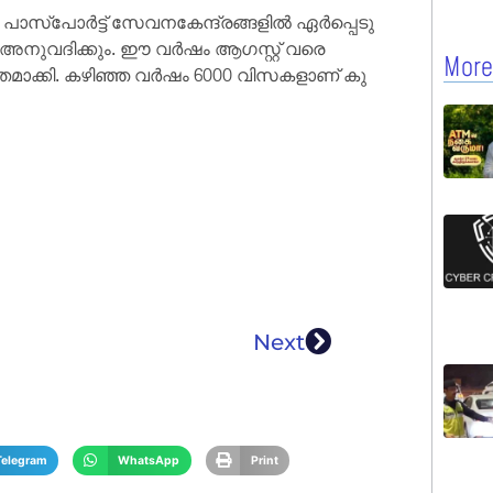
​സ്പോ​ർട്ട്‌ സേ​വ​ന​കേ​ന്ദ്ര​ങ്ങ​ളി​ൽ ഏ​ർ​പ്പെ​ടു​
​സ അ​നു​വ​ദി​ക്കും. ഈ ​വ​ർ​ഷം ആ​ഗ​സ്റ്റ്‌ വ​രെ
More
മാക്കി. ക​ഴി​ഞ്ഞ വ​ർഷം 6000 വി​സ​ക​ളാ​ണ് കു​
Next
Telegram
WhatsApp
Print