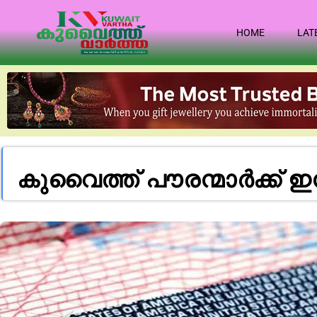
HOME
LAT
കു​വൈ​ത്ത് പൗ​ര​ന്മാ​ർ​ക്ക് ഇ​ന്