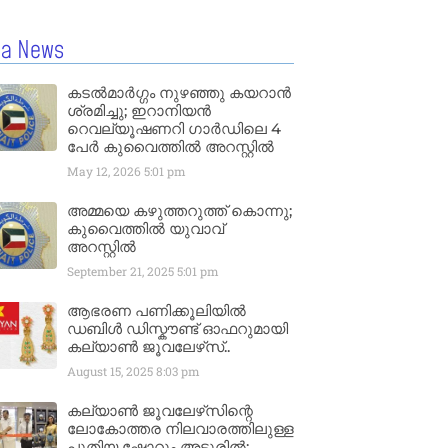
la News
കടൽമാർഗ്ഗം നുഴഞ്ഞു കയറാൻ
ശ്രമിച്ചു; ഇറാനിയൻ
റെവല്യൂഷണറി ഗാർഡിലെ 4
പേർ കുവൈത്തിൽ അറസ്റ്റിൽ
May 12, 2026
5:01 pm
അമ്മയെ കഴുത്തറുത്ത് കൊന്നു;
കുവൈത്തിൽ യുവാവ്
അറസ്റ്റിൽ
September 21, 2025
5:01 pm
ആഭരണ പണിക്കൂലിയിൽ
ഡബിൾ ഡിസ്കൗണ്ട് ഓഫറുമായി
കല്യാൺ ജൂവലേഴ്‌സ്..
August 15, 2025
8:03 pm
കല്യാൺ ജൂവലേഴ്‌സിന്റെ
ലോകോത്തര നിലവാരത്തിലുള്ള
പുതിയ ഷോറൂം അടൂരിൽ;