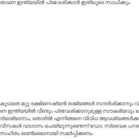
ത​വ​ണ ഇ​ന്ത്യ​യി​ൽ പ്ര​വേ​ശി​ക്കാൻ ഇതിലൂടെ സാധിക്കും.
കൂ​ടാ​തെ മ​റ്റു ദ​ക്ഷി​ണേ​ഷ്യ​ൻ രാ​ജ്യ​ങ്ങ​ൾ സ​ന്ദ​ർ​ശി​ക്കാ​നും വ
ണ ഇ​ന്ത്യ​യി​ൽ വീ​ണ്ടും പ്ര​വേ​ശി​ക്കാ​നു​മു​ള്ള സൗ​ക​ര്യ​വും 
ദ്യാ​ഭ്യാ​സം, തൊ​ഴി​ൽ എ​ന്നി​ങ്ങ​നെ വി​വി​ധ ആ​വ​ശ്യ​ങ്ങ​ൾ​ക്ക
വി​സ​ക​ൾ വാ​ഗ്ദാ​നം ചെ​യ്യു​ന്നു​ണ്ടെ​ന്ന് ഡോ. ​സ്വൈ​ക പ​
സ​ഹി​തം ഓ​ൺ​ലൈ​നാ​യി സ​മ​ർ​പ്പി​ക്ക​ണം.