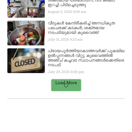
ശക്തമായ പരിശോധന; 195 കിലോ
ഇറച്ചി പിടിച്ചെടുത്തു
August 2, 2026
9:09 am
വീടുകൾ കേന്ദ്രീകരിച്ച് അനധികൃത
പലചരക്ക് കടകൾ; ശക്തമായ
നടപടിയുമായി കുവൈത്ത്
July 31, 2026
9:23 am
പ്രായപൂർത്തിയാകാത്തവർക്ക് പുകയില
ഉൽപ്പന്നങ്ങൾ വിറ്റു; കുവൈത്തിൽ
അഞ്ച് കച്ചവട സ്ഥാപനങ്ങൾക്കെതിരെ
നടപടി
July 29, 2026
8:08 pm
Load More