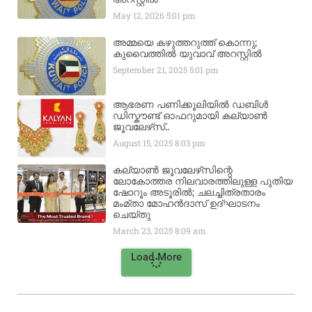
May 12, 2026
5:01 pm
അമ്മയെ കഴുത്തറുത്ത് കൊന്നു;
കുവൈത്തിൽ യുവാവ് അറസ്റ്റിൽ
September 21, 2025
5:01 pm
ആഭരണ പണിക്കൂലിയിൽ ഡബിൾ
ഡിസ്കൗണ്ട് ഓഫറുമായി കല്യാൺ
ജൂവലേഴ്‌സ്..
August 15, 2025
8:03 pm
കല്യാൺ ജൂവലേഴ്‌സിന്റെ
ലോകോത്തര നിലവാരത്തിലുള്ള പുതിയ
ഷോറൂം അടൂരിൽ; ചലച്ചിത്രതാരം
മംമ്താ മോഹൻദാസ് ഉദ്ഘാടനം
ചെയ്‌തു
March 23, 2025
8:09 am
Load More