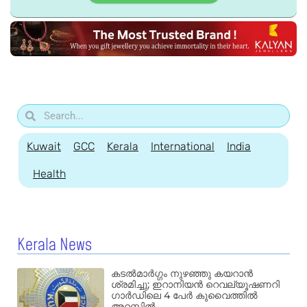
Kuwait
GCC
Kerala
International
India
Health
Kerala News
കടൽമാർഗ്ഗം നുഴഞ്ഞു കയറാൻ
ശ്രമിച്ചു; ഇറാനിയൻ റെവല്യൂഷണറി
ഗാർഡിലെ 4 പേർ കുവൈത്തിൽ
അറസ്റ്റിൽ