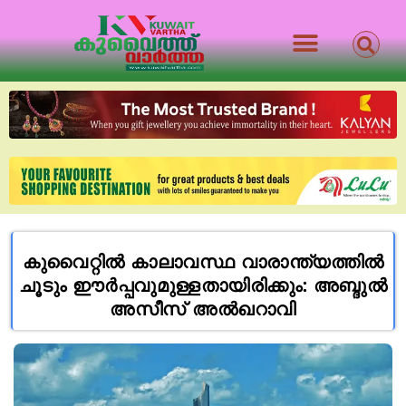
കുവൈറ്റിൽ കാലാവസ്ഥ വാരാന്ത്യത്തിൽ
ചൂടും ഈർപ്പവുമുള്ളതായിരിക്കും: അബ്ദുൽ
അസീസ് അൽഖറാവി