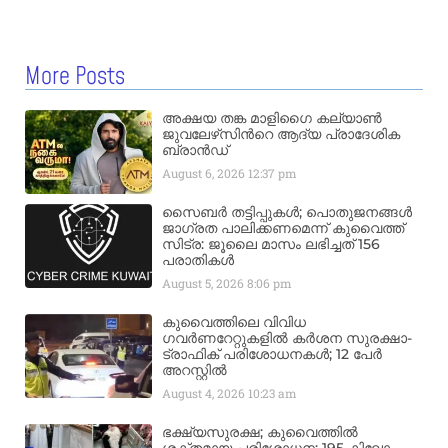
More Posts
അക്ഷയ തങ്ക മാളിഗൈ കല്യാണ്‍
ജുവലേഴ്‌സിന്‍റെ ആദ്യ പ്രാദേശിക
ബ്രാന്‍ഡ്
August 6, 2026
12:37 pm
സൈബർ തട്ടിപ്പുകൾ; പൊതുജനങ്ങൾ
ജാഗ്രത പാലിക്കണമെന്ന് കുവൈത്ത്
സിട്ര: ജൂലൈ മാസം ലഭിച്ചത് 156
പരാതികൾ
August 5, 2026
8:06 pm
കുവൈത്തിലെ വിവിധ
ഗവർണറേറ്റുകളിൽ കർശന സുരക്ഷാ-
ട്രാഫിക് പരിശോധനകൾ; 12 പേർ
അറസ്റ്റിൽ
August 4, 2026
10:23 am
ഭക്ഷ്യസുരക്ഷ; കുവൈത്തിൽ