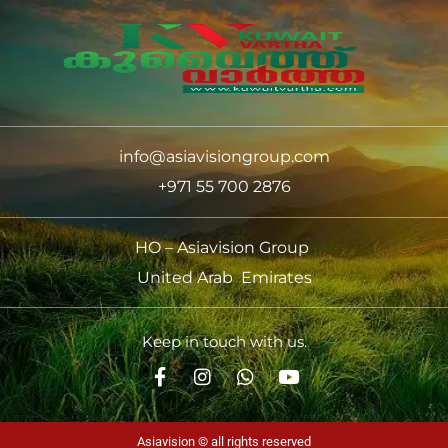
info@asiavisiongroup.com
+971 55 700 2876
HO – Asiavision Group
United Arab Emirates
Keep in touch with us.
Asiavision © all rights reserved