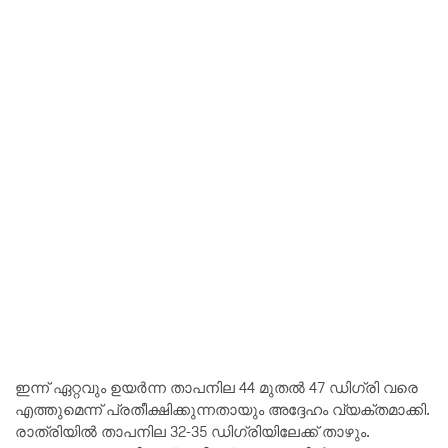
ഇന്ന് ഏറ്റവും ഉയർന്ന താപനില 44 മുതൽ 47 ഡിഗ്രി വരെ
എത്തുമെന്ന് പ്രതീക്ഷിക്കുന്നതായും അദ്ദേഹം വ്യക്തമാക്കി.
രാത്രിയിൽ താപനില 32-35 ഡിഗ്രിയിലേക്ക് താഴും.