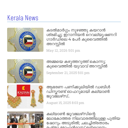
Kerala News
കടൽമാർഗ്ഗം നുഴഞ്ഞു കയറാൻ
ശ്രമിച്ചു; ഇറാനിയൻ റെവല്യൂഷണറി
ഗാർഡിലെ 4 പേർ കുവൈത്തിൽ
അറസ്റ്റിൽ
May 12, 2026
5:01 pm
അമ്മയെ കഴുത്തറുത്ത് കൊന്നു;
കുവൈത്തിൽ യുവാവ് അറസ്റ്റിൽ
September 21, 2025
5:01 pm
ആഭരണ പണിക്കൂലിയിൽ ഡബിൾ
ഡിസ്കൗണ്ട് ഓഫറുമായി കല്യാൺ
ജൂവലേഴ്‌സ്..
August 15, 2025
8:03 pm
കല്യാൺ ജൂവലേഴ്‌സിന്റെ
ലോകോത്തര നിലവാരത്തിലുള്ള പുതിയ
ഷോറൂം അടൂരിൽ; ചലച്ചിത്രതാരം
മംമ്താ മോഹൻദാസ് ഉദ്ഘാടനം