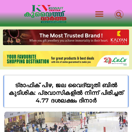
ട്രാഫിക് പിഴ, ജല വൈദ്യുതി ബിൽ
കുടിശിക: പ്രവാസികളിൽ നിന്ന് പിരിച്ചത്
4.77 ദശലക്ഷം ദിനാർ