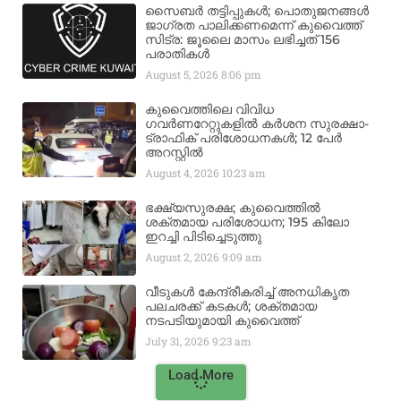
സൈബർ തട്ടിപ്പുകൾ; പൊതുജനങ്ങൾ
ജാഗ്രത പാലിക്കണമെന്ന് കുവൈത്ത്
സിട്ര: ജൂലൈ മാസം ലഭിച്ചത് 156
പരാതികൾ
August 5, 2026
8:06 pm
കുവൈത്തിലെ വിവിധ
ഗവർണറേറ്റുകളിൽ കർശന സുരക്ഷാ-
ട്രാഫിക് പരിശോധനകൾ; 12 പേർ
അറസ്റ്റിൽ
August 4, 2026
10:23 am
ഭക്ഷ്യസുരക്ഷ; കുവൈത്തിൽ
ശക്തമായ പരിശോധന; 195 കിലോ
ഇറച്ചി പിടിച്ചെടുത്തു
August 2, 2026
9:09 am
വീടുകൾ കേന്ദ്രീകരിച്ച് അനധികൃത
പലചരക്ക് കടകൾ; ശക്തമായ
നടപടിയുമായി കുവൈത്ത്
July 31, 2026
9:23 am
Load More