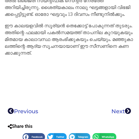
അ​ൽ ഒ​ജൈ​രി സ​യ​ന്റി​ഫി​ക് സെ​ന്റ​ർ നേ​ര​ത്തേ
അറിയിച്ചിരുന്നു. ശൈ​ത്യ​കാ​ലം നാ​ലു ഘ​ട്ട​ങ്ങ​ളാ​യി വി​ഭ​ജി​
ക്ക​പ്പെ​ട്ടി​ട്ടു​ണ്ട്. ഓ​രോ ഘ​ട്ട​വും 13 ദി​വ​സം നീ​ണ്ടു​നി​ൽ​ക്കും.
ഈ ​കാ​ല​യ​ള​വി​ൽ സൂ​ര്യ​ൻ തെ​ക്കോ​ട്ട് പോകുന്നത് തു​ട​രും.
അ​തി​ന്റെ ഫ​ല​മാ​യി പ​ക​ൽ​സ​മ​യ​ത്ത് താ​പ​നി​ല കു​റ​യു​ക​യും
മി​ത​മാ​യ കാ​ലാ​വ​സ്ഥ ആ​രം​ഭി​ക്കു​ക​യും ചെ​യ്യും. മ​ഞ്ഞു​കാ​
ല​ത്തി​ന്റെ ആ​ദ്യ സൂ​ച​ന​യാ​യാ​ണ് ഈ ​സീ​സ​ണി​നെ ക​ണ​
ക്കാ​ക്കു​ന്ന​ത്.
Previous
Next
Share this
Facebook
Twitter
Telegram
WhatsApp