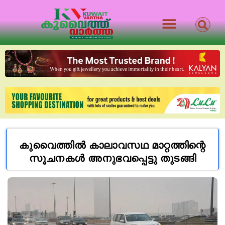
കുവൈത്തിൽ കാ​ലാ​വ​സ​ഥ മാ​റ്റ​ത്തി​ന്റെ
സൂ​ച​ന​ക​ൾ അ​നു​ഭ​വ​പ്പെ​ട്ടു​ തു​ട​ങ്ങി