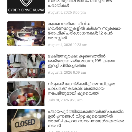
സിട്ര: ജൂലൈ മാസം ലഭിച്ചത് 156
പരാതികൾ
August 5, 2026
8:06 pm
കുവൈത്തിലെ വിവിധ
ഗവർണറേറ്റുകളിൽ കർശന സുരക്ഷാ-
ട്രാഫിക് പരിശോധനകൾ; 12 പേർ
അറസ്റ്റിൽ
August 4, 2026
10:23 am
ഭക്ഷ്യസുരക്ഷ; കുവൈത്തിൽ
ശക്തമായ പരിശോധന; 195 കിലോ
ഇറച്ചി പിടിച്ചെടുത്തു
August 2, 2026
9:09 am
വീടുകൾ കേന്ദ്രീകരിച്ച് അനധികൃത
പലചരക്ക് കടകൾ; ശക്തമായ
നടപടിയുമായി കുവൈത്ത്
July 31, 2026
9:23 am
പ്രായപൂർത്തിയാകാത്തവർക്ക് പുകയില
ഉൽപ്പന്നങ്ങൾ വിറ്റു; കുവൈത്തിൽ
അഞ്ച് കച്ചവട സ്ഥാപനങ്ങൾക്കെതിരെ
നടപടി