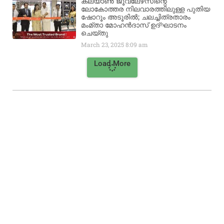
കല്യാൺ ജൂവലേഴ്‌സിന്റെ
ലോകോത്തര നിലവാരത്തിലുള്ള പുതിയ
ഷോറൂം അടൂരിൽ; ചലച്ചിത്രതാരം
മംമ്താ മോഹൻദാസ് ഉദ്ഘാടനം
ചെയ്‌തു
March 23, 2025
8:09 am
Load More