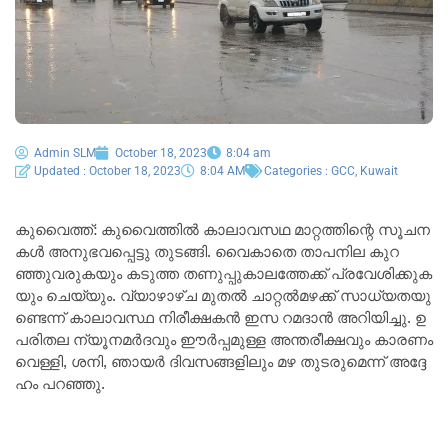
Admin SLM
October 18, 2023
8:04 am
Updated : October 18, 2023
8:04 AM
Categories :
GCC
,
Kuwait
കു​വൈ​ത്ത്‌: കുവൈത്തിൽ കാ​ലാ​വ​സ​ഥ മാ​റ്റ​ത്തി​ന്റെ സൂ​ച​ന​
ക​ൾ അ​നു​ഭ​വ​പ്പെ​ട്ടു​ തു​ട​ങ്ങി. വൈ​കാ​തെ താ​പ​നി​ല കു​റ​
ഞ്ഞു​വ​രു​ക​യും ക​ടു​ത്ത ത​ണു​പ്പു​കാ​ല​ത്തേ​ക്ക് പ്ര​വേ​ശി​ക്കു​ക​
യും ചെ​യ്യും. വ്യാ​ഴാ​ഴ്ച മു​ത​ൽ ചാ​റ്റ​ൽ​മ​ഴ​ക്ക് സാ​ധ്യ​ത​യു​
ണ്ടെ​ന്ന് കാ​ലാ​വ​സ്ഥ നി​രീ​ക്ഷ​ക​ൻ ഇ​സ റ​മ​ദാ​ൻ അ​റി​യി​ച്ചു. ഉ​
പ​രി​ത​ല ന്യൂ​ന​മ​ർ​ദ​വും ഈ​ർ​പ്പ​മു​ള്ള അ​ന്ത​രീ​ക്ഷ​വും കാ​ര​ണം
വെ​ള്ളി, ശ​നി, ഞാ​യ​ർ ദി​വ​സ​ങ്ങ​ളി​ലും മ​ഴ തു​ട​രു​മെ​ന്ന് അ​ദ്ദേ​
ഹം പ​റ​ഞ്ഞു.