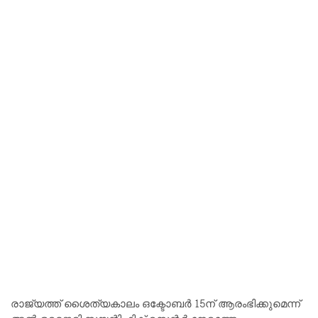
രാ​ജ്യ​ത്ത് ശൈ​ത്യ​കാ​ലം ഒ​ക്ടോ​ബ​ർ 15ന് ​ആ​രം​ഭി​ക്കു​മെ​ന്ന്