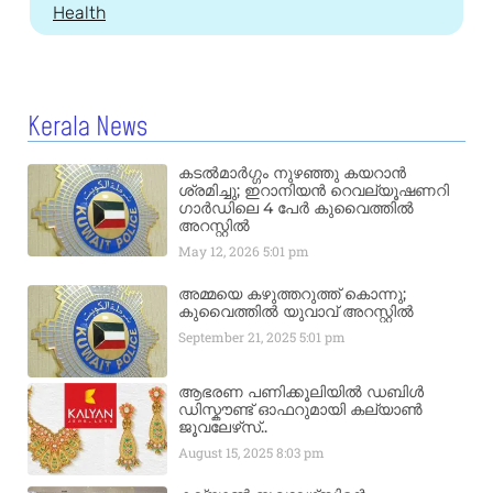
Health
Kerala News
കടൽമാർഗ്ഗം നുഴഞ്ഞു കയറാൻ
ശ്രമിച്ചു; ഇറാനിയൻ റെവല്യൂഷണറി
ഗാർഡിലെ 4 പേർ കുവൈത്തിൽ
അറസ്റ്റിൽ
May 12, 2026
5:01 pm
അമ്മയെ കഴുത്തറുത്ത് കൊന്നു;
കുവൈത്തിൽ യുവാവ് അറസ്റ്റിൽ
September 21, 2025
5:01 pm
ആഭരണ പണിക്കൂലിയിൽ ഡബിൾ
ഡിസ്കൗണ്ട് ഓഫറുമായി കല്യാൺ
ജൂവലേഴ്‌സ്..
August 15, 2025
8:03 pm