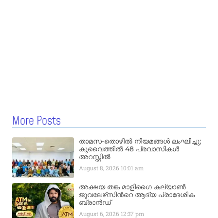
More Posts
താമസ-തൊഴിൽ നിയമങ്ങൾ ലംഘിച്ചു;
കുവൈത്തിൽ 48 പ്രവാസികൾ
അറസ്റ്റിൽ
August 8, 2026
10:01 am
അക്ഷയ തങ്ക മാളിഗൈ കല്യാണ്‍
ജുവലേഴ്‌സിന്‍റെ ആദ്യ പ്രാദേശിക
ബ്രാന്‍ഡ്
August 6, 2026
12:37 pm