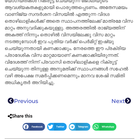
യോഗ്യതകൾ റിക്രൂട്ട് ചെയ്യുന്ന ജോലിയുടെ
ആവശ്യകതകളുമായി പൊരുത്തപ്പെടണം. അതേസമയം
വാണിജ്യ സന്ദർശന വിസയിൽ എത്തുന്ന വിദഗ്ദ
തൊഴിലാളികൾക്ക് അതെ സ്ഥാപനത്തിലേക്ക് മാത്രമേ വിസ
മാറ്റം അനുവദിക്കുകയുള്ളു. അത്തരത്തിൽ രാജ്യത്തിന്
അകത്ത് നിന്നും തൊഴിൽ വിസയിലേക്കു വിസ മാറ്റം
നടത്തുമ്പോൾ ഇവ പുതിയ വർക്ക് പെർമിറ്റ്‌ ഇഷ്യു
ചെയ്യുന്നതായി കണക്കാക്കും. നേരത്തെ ഈ പ്രക്രിയ
പ്രാദേശിക വിസ മാറ്റമായാണ് കണക്കാക്കിയിരുന്നത്.
വിദേശത്ത് നിന്ന് പ്രവാസി തൊഴിലാളികളെ റിക്രൂട്ട്
ചെയ്യുന്ന തിനുള്ള അനുമതിക്ക് സ്ഥാപനങ്ങൾ സഹേൽ
വഴി അപേക്ഷ സമർപ്പിക്കണമെന്നും മാനവ ശേഷി സമിതി
അധികൃതർ അറിയിച്ചു.
Previous
Next
Share this
Facebook
Twitter
Telegram
WhatsApp