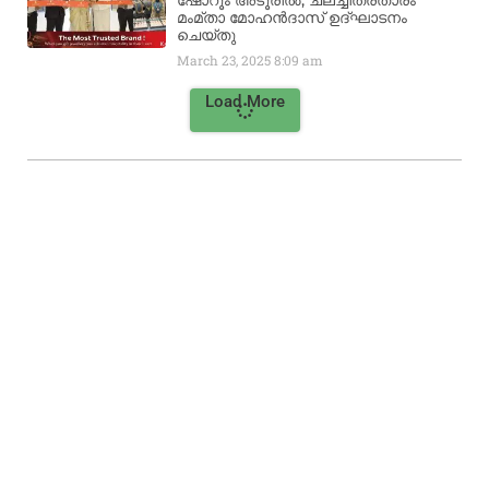
ഷോറൂം അടൂരിൽ; ചലച്ചിത്രതാരം
മംമ്താ മോഹൻദാസ് ഉദ്ഘാടനം
ചെയ്‌തു
March 23, 2025
8:09 am
Load More