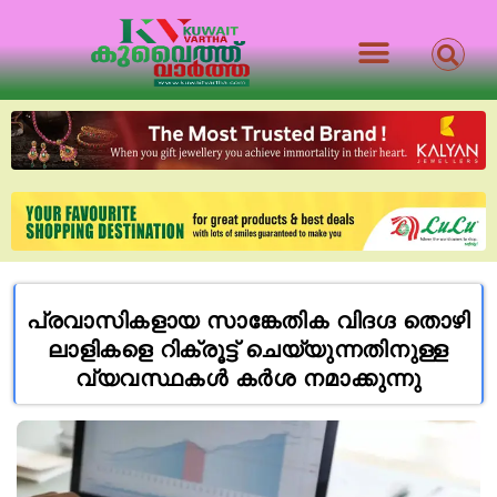
പ്രവാസികളായ സാങ്കേതിക വിദഗ്ദ തൊഴി
ലാളികളെ റിക്രൂട്ട് ചെയ്യുന്നതിനുള്ള
വ്യവസ്ഥകൾ കർശ നമാക്കുന്നു