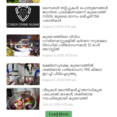
സൈബർ തട്ടിപ്പുകൾ; പൊതുജനങ്ങൾ
ജാഗ്രത പാലിക്കണമെന്ന് കുവൈത്ത്
സിട്ര: ജൂലൈ മാസം ലഭിച്ചത് 156
പരാതികൾ
August 5, 2026
8:06 pm
കുവൈത്തിലെ വിവിധ
ഗവർണറേറ്റുകളിൽ കർശന സുരക്ഷാ-
ട്രാഫിക് പരിശോധനകൾ; 12 പേർ
അറസ്റ്റിൽ
August 4, 2026
10:23 am
ഭക്ഷ്യസുരക്ഷ; കുവൈത്തിൽ
ശക്തമായ പരിശോധന; 195 കിലോ
ഇറച്ചി പിടിച്ചെടുത്തു
August 2, 2026
9:09 am
വീടുകൾ കേന്ദ്രീകരിച്ച് അനധികൃത
പലചരക്ക് കടകൾ; ശക്തമായ
നടപടിയുമായി കുവൈത്ത്
July 31, 2026
9:23 am
Load More