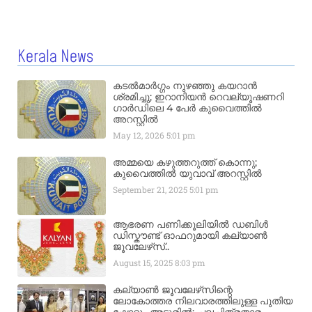
Kerala News
കടൽമാർഗ്ഗം നുഴഞ്ഞു കയറാൻ
ശ്രമിച്ചു; ഇറാനിയൻ റെവല്യൂഷണറി
ഗാർഡിലെ 4 പേർ കുവൈത്തിൽ
അറസ്റ്റിൽ
May 12, 2026
5:01 pm
അമ്മയെ കഴുത്തറുത്ത് കൊന്നു;
കുവൈത്തിൽ യുവാവ് അറസ്റ്റിൽ
September 21, 2025
5:01 pm
ആഭരണ പണിക്കൂലിയിൽ ഡബിൾ
ഡിസ്കൗണ്ട് ഓഫറുമായി കല്യാൺ
ജൂവലേഴ്‌സ്..
August 15, 2025
8:03 pm
കല്യാൺ ജൂവലേഴ്‌സിന്റെ
ലോകോത്തര നിലവാരത്തിലുള്ള പുതിയ