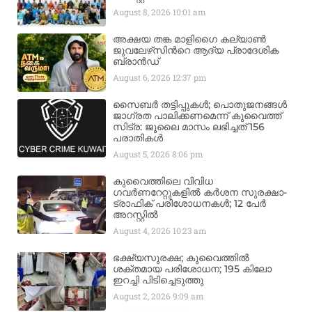
August 8, 2026
10:01 am
അക്ഷയ തങ്ക മാളിഗൈ കല്യാണ്‍
ജുവലേഴ്‌സിന്‍റെ ആദ്യ പ്രാദേശിക
ബ്രാന്‍ഡ്
August 6, 2026
12:37 pm
സൈബർ തട്ടിപ്പുകൾ; പൊതുജനങ്ങൾ
ജാഗ്രത പാലിക്കണമെന്ന് കുവൈത്ത്
സിട്ര: ജൂലൈ മാസം ലഭിച്ചത് 156
പരാതികൾ
August 5, 2026
8:06 pm
കുവൈത്തിലെ വിവിധ
ഗവർണറേറ്റുകളിൽ കർശന സുരക്ഷാ-
ട്രാഫിക് പരിശോധനകൾ; 12 പേർ
അറസ്റ്റിൽ
August 4, 2026
10:23 am
ഭക്ഷ്യസുരക്ഷ; കുവൈത്തിൽ
ശക്തമായ പരിശോധന; 195 കിലോ
ഇറച്ചി പിടിച്ചെടുത്തു
August 2, 2026
9:09 am