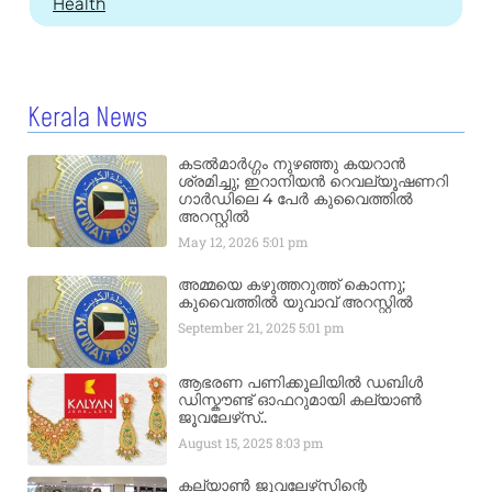
Health
Kerala News
കടൽമാർഗ്ഗം നുഴഞ്ഞു കയറാൻ
ശ്രമിച്ചു; ഇറാനിയൻ റെവല്യൂഷണറി
ഗാർഡിലെ 4 പേർ കുവൈത്തിൽ
അറസ്റ്റിൽ
May 12, 2026
5:01 pm
അമ്മയെ കഴുത്തറുത്ത് കൊന്നു;
കുവൈത്തിൽ യുവാവ് അറസ്റ്റിൽ
September 21, 2025
5:01 pm
ആഭരണ പണിക്കൂലിയിൽ ഡബിൾ
ഡിസ്കൗണ്ട് ഓഫറുമായി കല്യാൺ
ജൂവലേഴ്‌സ്..
August 15, 2025
8:03 pm
കല്യാൺ ജൂവലേഴ്‌സിന്റെ