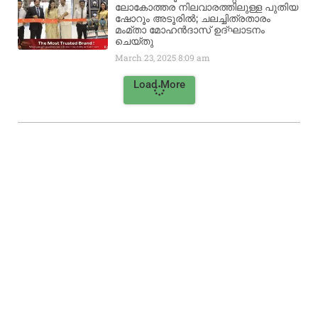
ലോകോത്തര നിലവാരത്തിലുള്ള പുതിയ
ഷോറൂം അടൂരിൽ; ചലച്ചിത്രതാരം
മംമ്താ മോഹൻദാസ് ഉദ്ഘാടനം
ചെയ്‌തു
March 23, 2025
8:09 am
Load More