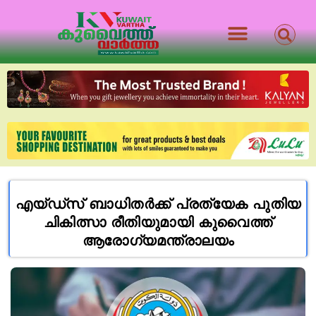
എയ്ഡ്‌സ് ബാധിതർക്ക് പ്രത്യേക പുതിയ
ചികിത്സാ രീതിയുമായി കുവൈത്ത്
ആരോഗ്യമന്ത്രാലയം