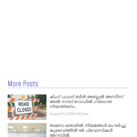
More Posts
കിംഗ് ഫഹദ് ബിൻ അബ്ദുൽ അസീസ്
അൽ സൗദ് റോഡിൽ ഗതാഗത
നിയന്ത്രണം
August 9, 2026
4:51 pm
താമസ-തൊഴിൽ നിയമങ്ങൾ ലംഘിച്ചു;
കുവൈത്തിൽ 48 പ്രവാസികൾ
അറസ്റ്റിൽ