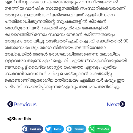
എയ്ഡ്‌സും ലൈംഗിക രോഗങ്ങളും എന്ന വിഷയത്തിൽ
നടത്തിയ വാർഷിക സമ്മേളനത്തിൽ സംസാരിക്കവെയാണ്
അദ്ദേഹം ഇക്കാര്യം വ്യക്തമാക്കിയത്. എയ്ഡ്‌സിനെ
പ്രതിരോധിക്കുന്നതിന്റെ സൂചകങ്ങളിൽ കിഴക്കൻ
മെഡിറ്ററേനിയൻ, വടക്കൻ ആഫ്രിക്ക മേഖലകളിൽ
കുവൈത്തിന് ഒന്നാം സ്ഥാനം നേടാൻ കഴിഞ്ഞതായും
അദ്ദേഹം അറിയിച്ചു.രാജ്യത്ത്‌ എച്. ഐ .വി ബാധിതരിൽ 90
ശതമാനം പേരും രോഗ നിർണയം നടത്തിയവരോ
അല്ലെങ്കിൽ തങ്ങൾ രോഗബാധിതരാണെന്ന ബോധ്യം
ഉള്ളവരോ ആണ്. എച് ഐ. വി , എയ്ഡ്സ് എന്നിവയുമായി
ബന്ധപ്പെട്ട് വൈദ്യ ശാസ്ത്ര രംഗത്തെ ഏറ്റവും പുതിയ
സംഭവവികാസങ്ങൾ ചർച്ച ചെയ്യുവാൻ ലക്ഷ്യമിട്ടു
കൊണ്ടാണ് ആരോഗ്യ മന്ത്രാലയം എല്ലാ വർഷവും ഈ
പരിപാടി സംഘടിപ്പിക്കുന്നത് എന്നും അദ്ദേഹം അറിയിച്ചു.
Previous
Next
Share this
Facebook
Twitter
Telegram
WhatsApp