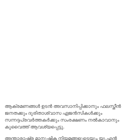
ആക്രമണങ്ങൾ ഉടൻ അവസാനിപ്പിക്കാനും ഫലസ്തീൻ
ജനതക്കും ദുരിതാശ്വാസ ഏജൻസികൾക്കും
സന്നദ്ദപ്രവർത്തകർക്കും സംരക്ഷണം നൽകാവാനും
കുവൈത്ത് ആവശ്യപ്പെട്ടു.
അന്താരാഷ്ട്ര മാനുഷിക നിയമങ്ങളുടെയും യു.എൻ