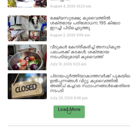
August 4, 2026
10:23 am
ഭക്ഷ്യസുരക്ഷ; കുവൈത്തിൽ
ശക്തമായ പരിശോധന; 195 കിലോ
ഇറച്ചി പിടിച്ചെടുത്തു
August 2, 2026
9:09 am
വീടുകൾ കേന്ദ്രീകരിച്ച് അനധികൃത
പലചരക്ക് കടകൾ; ശക്തമായ
നടപടിയുമായി കുവൈത്ത്
July 31, 2026
9:23 am
പ്രായപൂർത്തിയാകാത്തവർക്ക് പുകയില
ഉൽപ്പന്നങ്ങൾ വിറ്റു; കുവൈത്തിൽ
അഞ്ച് കച്ചവട സ്ഥാപനങ്ങൾക്കെതിരെ
നടപടി
July 29, 2026
8:08 pm
Load More