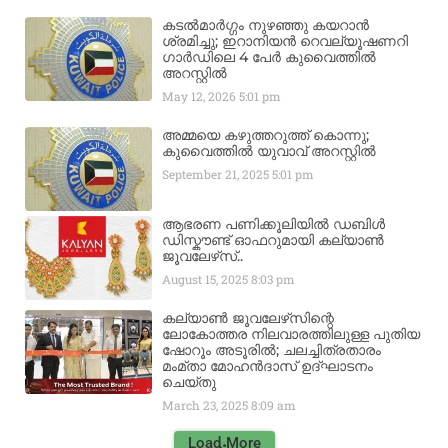
കടൽമാർഗ്ഗം നുഴഞ്ഞു കയറാൻ
ശ്രമിച്ചു; ഇറാനിയൻ റെവല്യൂഷണറി
ഗാർഡിലെ 4 പേർ കുവൈത്തിൽ
അറസ്റ്റിൽ
May 12, 2026
5:01 pm
അമ്മയെ കഴുത്തറുത്ത് കൊന്നു;
കുവൈത്തിൽ യുവാവ് അറസ്റ്റിൽ
September 21, 2025
5:01 pm
ആഭരണ പണിക്കൂലിയിൽ ഡബിൾ
ഡിസ്കൗണ്ട് ഓഫറുമായി കല്യാൺ
ജൂവലേഴ്‌സ്..
August 15, 2025
8:03 pm
കല്യാൺ ജൂവലേഴ്‌സിന്റെ
ലോകോത്തര നിലവാരത്തിലുള്ള പുതിയ
ഷോറൂം അടൂരിൽ; ചലച്ചിത്രതാരം
മംമ്താ മോഹൻദാസ് ഉദ്ഘാടനം
ചെയ്‌തു
March 23, 2025
8:09 am
Load More