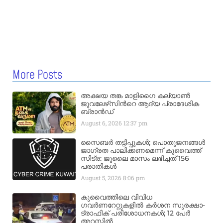
More Posts
അക്ഷയ തങ്ക മാളിഗൈ കല്യാണ്‍
ജുവലേഴ്‌സിന്‍റെ ആദ്യ പ്രാദേശിക
ബ്രാന്‍ഡ്
August 6, 2026
12:37 pm
സൈബർ തട്ടിപ്പുകൾ; പൊതുജനങ്ങൾ
ജാഗ്രത പാലിക്കണമെന്ന് കുവൈത്ത്
സിട്ര: ജൂലൈ മാസം ലഭിച്ചത് 156
പരാതികൾ
August 5, 2026
8:06 pm
കുവൈത്തിലെ വിവിധ
ഗവർണറേറ്റുകളിൽ കർശന സുരക്ഷാ-
ട്രാഫിക് പരിശോധനകൾ; 12 പേർ
അറസ്റ്റിൽ