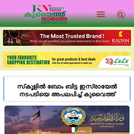
സ്‌കൂളിൽ ബോം ബിട്ട ഇസ്രായേൽ
നടപടിയെ അപലപിച്ച് കുവൈത്ത്